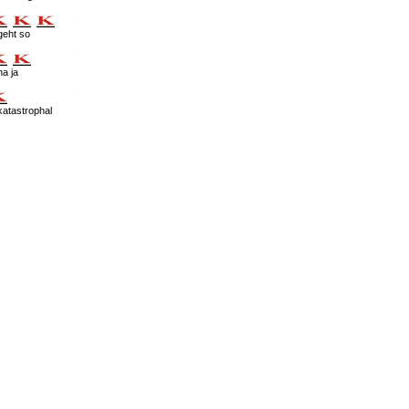
geht so
na ja
katastrophal