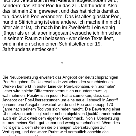
nicht so verkünstelt in ein Altertum abgeschoben wird,
sondern: das ist der Poe für das 21. Jahrhundert! Also,
das ist mein Ziel gewesen, und das hat nichts damit zu
tun, dass ich Poe verändere. Das ist alles glasklar Poe,
nur die Stilrichtung ist eine andere. Ich mache ihn nicht
älter als er ist, ich mach ihn im Zweifelsfall ein wenig
jünger als er ist, aber insgesamt versuche ich ihn schon
in seinem Raum zu belassen - wer diese Texte liest,
wird in ihnen schon einen Schriftsteller der 19.
Jahrhunderts entdecken.“
*
Die Neuübersetzung erweitert das Angebot der deutschsprachigen
Poe-Ausgaben. Die Unterschiede zwischen den verschiedenen
Werken bemerkt in erster Linie der Poe-Liebhaber, ein „normaler“
Leser wird solche Differenzen vermutlich nur unterschwellig
wahrnehmen. Positiv ist in jedem Fall anzumerken, dass das
Angebot der Poe-Übersetzungen um eine neue, liebevoll in Angriff
genommene Ausgabe erweitert wurde und Poe auch knapp 170
Jahre nach seinem Tod von sich reden macht. Die Bewertung einer
Übersetzung unterliegt sicher neben objektiven Qualitätsmerkmalen
auch ein Stück weit dem eigenen Geschmack. Nohls Übersetzung
ist aus meiner Sicht gut lesbar und wenig verschnörkelt. Wem dies
nicht gefällt, dem stehen die bisherigen Übersetzungen zur
Verfügung, und der wahre Purist wird vermutlich ohnehin das