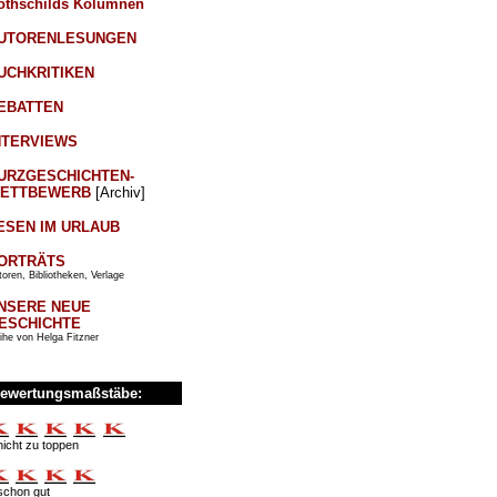
othschilds Kolumnen
UTORENLESUNGEN
UCHKRITIKEN
EBATTEN
NTERVIEWS
URZGESCHICHTEN-
ETTBEWERB
[Archiv]
ESEN IM URLAUB
ORTRÄTS
oren, Bibliotheken, Verlage
NSERE NEUE
ESCHICHTE
ihe von Helga Fitzner
ewertungsmaßstäbe:
nicht zu toppen
schon gut