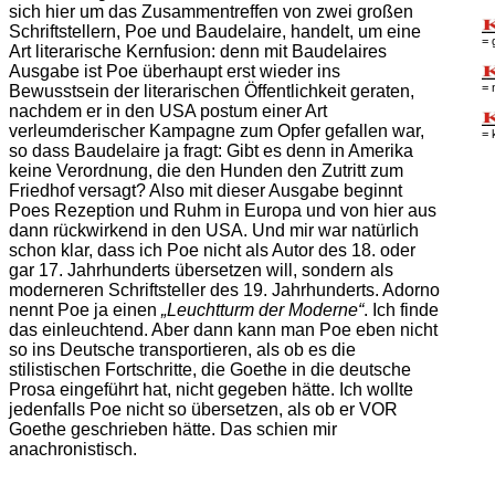
sich hier um das Zusammentreffen von zwei großen
Schriftstellern, Poe und Baudelaire, handelt, um eine
= 
Art literarische Kernfusion: denn mit Baudelaires
Ausgabe ist Poe überhaupt erst wieder ins
= 
Bewusstsein der literarischen Öffentlichkeit geraten,
nachdem er in den USA postum einer Art
verleumderischer Kampagne zum Opfer gefallen war,
= 
so dass Baudelaire ja fragt: Gibt es denn in Amerika
keine Verordnung, die den Hunden den Zutritt zum
Friedhof versagt? Also mit dieser Ausgabe beginnt
Poes Rezeption und Ruhm in Europa und von hier aus
dann rückwirkend in den USA. Und mir war natürlich
schon klar, dass ich Poe nicht als Autor des 18. oder
gar 17. Jahrhunderts übersetzen will, sondern als
moderneren Schriftsteller des 19. Jahrhunderts. Adorno
nennt Poe ja einen
„Leuchtturm der Moderne“
. Ich finde
das einleuchtend. Aber dann kann man Poe eben nicht
so ins Deutsche transportieren, als ob es die
stilistischen Fortschritte, die Goethe in die deutsche
Prosa eingeführt hat, nicht gegeben hätte. Ich wollte
jedenfalls Poe nicht so übersetzen, als ob er VOR
Goethe geschrieben hätte. Das schien mir
anachronistisch.