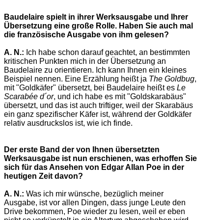
Baudelaire spielt in ihrer Werksausgabe und Ihrer
Übersetzung eine große Rolle. Haben Sie auch mal
die französische Ausgabe von ihm gelesen?
A. N.:
Ich habe schon darauf geachtet, an bestimmten
kritischen Punkten mich in der Übersetzung an
Baudelaire zu orientieren. Ich kann Ihnen ein kleines
Beispiel nennen. Eine Erzählung heißt ja
The Goldbug
,
mit "Goldkäfer" übersetzt, bei Baudelaire heißt es
Le
Scarabée d´or
, und ich habe es mit "Goldskarabäus"
übersetzt, und das ist auch triftiger, weil der Skarabäus
ein ganz spezifischer Käfer ist, während der Goldkäfer
relativ ausdruckslos ist, wie ich finde.
Der erste Band der von Ihnen übersetzten
Werksausgabe ist nun erschienen, was erhoffen Sie
sich für das Ansehen von Edgar Allan Poe in der
heutigen Zeit davon?
A. N.:
Was ich mir wünsche, bezüglich meiner
Ausgabe, ist vor allen Dingen, dass junge Leute den
Drive bekommen, Poe wieder zu lesen, weil er eben