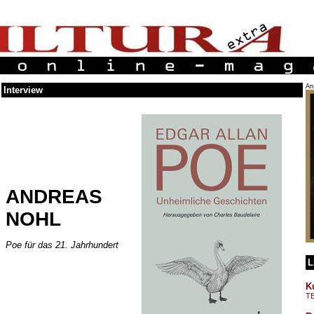
An
Interview
ANDREAS
NOHL
Poe für das 21. Jahrhundert
L
K
T