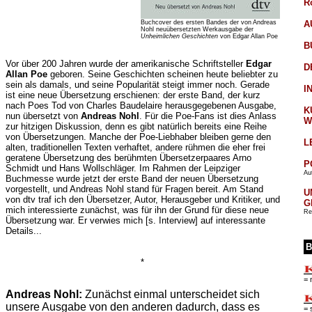
R
Buchcover des ersten Bandes der von Andreas
A
Nohl neuübersetzten Werkausgabe der
Unheimlichen Geschichten
von Edgar Allan Poe
B
Vor über 200 Jahren wurde der amerikanische Schriftsteller
Edgar
D
Allan Poe
geboren. Seine Geschichten scheinen heute beliebter zu
sein als damals, und seine Popularität steigt immer noch. Gerade
I
ist eine neue Übersetzung erschienen: der erste Band, der kurz
nach Poes Tod von Charles Baudelaire herausgegebenen Ausgabe,
K
nun übersetzt von
Andreas Nohl
. Für die Poe-Fans ist dies Anlass
W
zur hitzigen Diskussion, denn es gibt natürlich bereits eine Reihe
von Übersetzungen. Manche der Poe-Liebhaber bleiben gerne den
L
alten, traditionellen Texten verhaftet, andere rühmen die eher frei
geratene Übersetzung des berühmten Übersetzerpaares Arno
P
Schmidt und Hans Wollschläger. Im Rahmen der Leipziger
Aut
Buchmesse wurde jetzt der erste Band der neuen Übersetzung
vorgestellt, und Andreas Nohl stand für Fragen bereit. Am Stand
U
von dtv traf ich den Übersetzer, Autor, Herausgeber und Kritiker, und
G
mich interessierte zunächst, was für ihn der Grund für diese neue
Re
Übersetzung war. Er verwies mich [s. Interview] auf interessante
Details...
B
*
= 
Andreas Nohl:
Zunächst einmal unterscheidet sich
unsere Ausgabe von den anderen dadurch, dass es
= 