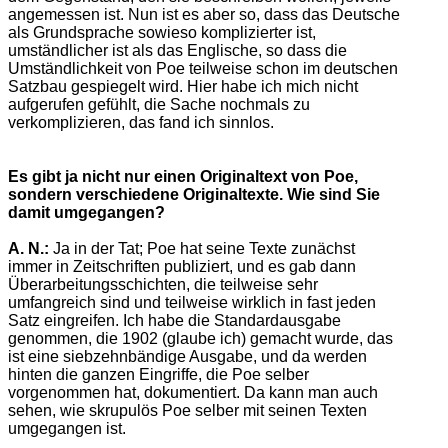
angemessen ist. Nun ist es aber so, dass das Deutsche
als Grundsprache sowieso komplizierter ist,
umständlicher ist als das Englische, so dass die
Umständlichkeit von Poe teilweise schon im deutschen
Satzbau gespiegelt wird. Hier habe ich mich nicht
aufgerufen gefühlt, die Sache nochmals zu
verkomplizieren, das fand ich sinnlos.
Es gibt ja nicht nur einen Originaltext von Poe,
sondern verschiedene Originaltexte. Wie sind Sie
damit umgegangen?
A. N.:
Ja in der Tat; Poe hat seine Texte zunächst
immer in Zeitschriften publiziert, und es gab dann
Überarbeitungsschichten, die teilweise sehr
umfangreich sind und teilweise wirklich in fast jeden
Satz eingreifen. Ich habe die Standardausgabe
genommen, die 1902 (glaube ich) gemacht wurde, das
ist eine siebzehnbändige Ausgabe, und da werden
hinten die ganzen Eingriffe, die Poe selber
vorgenommen hat, dokumentiert. Da kann man auch
sehen, wie skrupulös Poe selber mit seinen Texten
umgegangen ist.