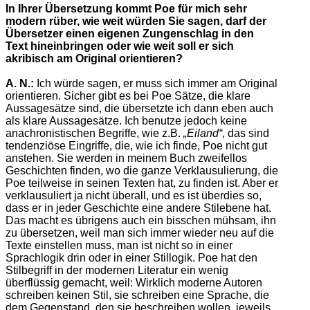
In Ihrer Übersetzung kommt Poe für mich sehr
modern rüber, wie weit würden Sie sagen, darf der
Übersetzer einen eigenen Zungenschlag in den
Text hineinbringen oder wie weit soll er sich
akribisch am Original orientieren?
A. N.:
Ich würde sagen, er muss sich immer am Original
orientieren. Sicher gibt es bei Poe Sätze, die klare
Aussagesätze sind, die übersetzte ich dann eben auch
als klare Aussagesätze. Ich benutze jedoch keine
anachronistischen Begriffe, wie z.B.
„Eiland“
, das sind
tendenziöse Eingriffe, die, wie ich finde, Poe nicht gut
anstehen. Sie werden in meinem Buch zweifellos
Geschichten finden, wo die ganze Verklausulierung, die
Poe teilweise in seinen Texten hat, zu finden ist. Aber er
verklausuliert ja nicht überall, und es ist überdies so,
dass er in jeder Geschichte eine andere Stilebene hat.
Das macht es übrigens auch ein bisschen mühsam, ihn
zu übersetzen, weil man sich immer wieder neu auf die
Texte einstellen muss, man ist nicht so in einer
Sprachlogik drin oder in einer Stillogik. Poe hat den
Stilbegriff in der modernen Literatur ein wenig
überflüssig gemacht, weil: Wirklich moderne Autoren
schreiben keinen Stil, sie schreiben eine Sprache, die
dem Gegenstand, den sie beschreiben wollen, jeweils