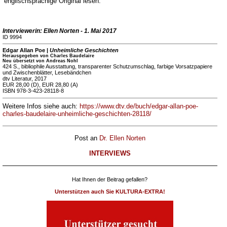
englischsprachige Original lesen.
Interviewerin: Ellen Norten - 1. Mai 2017
ID 9994
Edgar Allan Poe |
Unheimliche Geschichten
Herausgegeben von Charles Baudelaire
Neu übersetzt von Andreas Nohl
424 S., bibliophile Ausstattung, transparenter Schutzumschlag, farbige Vorsatzpapiere
und Zwischenblätter, Lesebändchen
dtv Literatur, 2017
EUR 28,00 (D), EUR 28,80 (A)
ISBN 978-3-423-28118-8
Weitere Infos siehe auch:
https://www.dtv.de/buch/edgar-allan-poe-
charles-baudelaire-unheimliche-geschichten-28118/
Post an
Dr. Ellen Norten
INTERVIEWS
Hat Ihnen der Beitrag gefallen?
Unterstützen auch Sie KULTURA-EXTRA!