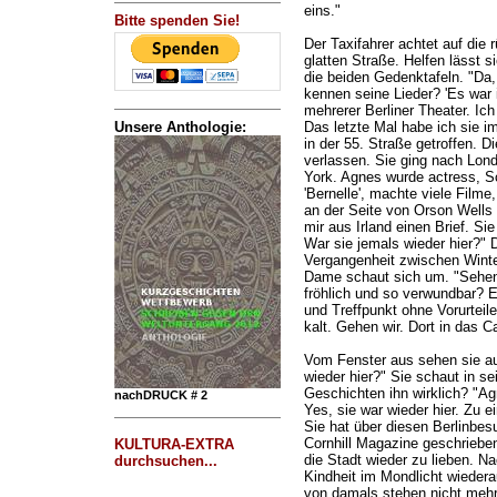
eins."
Bitte spenden Sie!
Der Taxifahrer achtet auf die
glatten Straße. Helfen lässt s
die beiden Gedenktafeln. "Da,
kennen seine Lieder? 'Es war 
mehrerer Berliner Theater. Ic
Unsere Anthologie:
Das letzte Mal habe ich sie 
in der 55. Straße getroffen. D
verlassen. Sie ging nach Lon
York. Agnes wurde actress, Sc
'Bernelle', machte viele Filme
an der Seite von Orson Wells 
mir aus Irland einen Brief. Si
War sie jemals wieder hier?" D
Vergangenheit zwischen Winter
Dame schaut sich um. "Sehen 
fröhlich und so verwundbar? 
und Treffpunkt ohne Vorurteile
kalt. Gehen wir. Dort in das C
Vom Fenster aus sehen sie au
wieder hier?" Sie schaut in se
Geschichten ihn wirklich? "Ag
nachDRUCK # 2
Yes, sie war wieder hier. Zu e
Sie hat über diesen Berlinbes
Cornhill Magazine geschrieben.
KULTURA-EXTRA
die Stadt wieder zu lieben. Na
durchsuchen...
Kindheit im Mondlicht wiedera
von damals stehen nicht mehr!