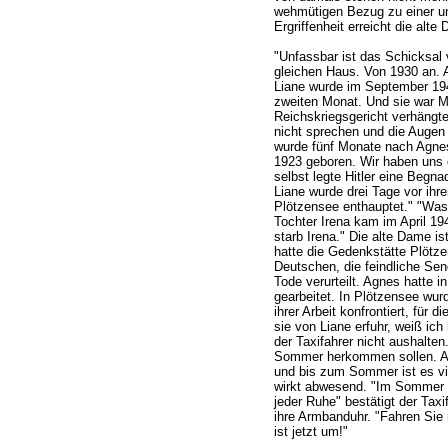
wehmütigen Bezug zu einer u
Ergriffenheit erreicht die alte
"Unfassbar ist das Schicksal 
gleichen Haus. Von 1930 an. Au
Liane wurde im September 194
zweiten Monat. Und sie war Mi
Reichskriegsgericht verhängte
nicht sprechen und die Augen
wurde fünf Monate nach Agne
1923 geboren. Wir haben uns o
selbst legte Hitler eine Begna
Liane wurde drei Tage vor ihr
Plötzensee enthauptet." "Was 
Tochter Irena kam im April 194
starb Irena." Die alte Dame i
hatte die Gedenkstätte Plötze
Deutschen, die feindliche Sen
Tode verurteilt. Agnes hatte 
gearbeitet. In Plötzensee wur
ihrer Arbeit konfrontiert, für 
sie von Liane erfuhr, weiß ic
der Taxifahrer nicht aushalten
Sommer herkommen sollen. Ab
und bis zum Sommer ist es vie
wirkt abwesend. "Im Sommer le
jeder Ruhe" bestätigt der Taxi
ihre Armbanduhr. "Fahren Sie 
ist jetzt um!"