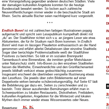
R
eine Vorrangstellung gegenüber anderen deutschen Städten. Viele
der damaligen kulturellen Angebote konnten für die heutige
A
Bundesstadt bewahrt werden. So locken auch zahlreiche
Neuveröffentlichungen immer wieder in die beschauliche Stadt am
Rhein. Sechs aktuelle Bücher seien nachfolgend kurz vorgestellt.
B
* * *
D
Endlich Bonn!
ist mit zahlreichen farbigen Illustrationen poppig
I
aufgemacht und spricht sein Lesepublikum kumpelhaft direkt mit
„du“ an. Der Stadtführer richtet sich v.a. an jüngere Leser wie etwa
K
Abiturienten, die für ihr Studium nach Bonn kommen. In
Endlich
W
Bonn!
wird man im lässigen Plauderton enthusiastisch an die Hand
genommen und erfährt allerlei Detailwissen über einzelne Stadtteile.
L
Sogar über berüchtigte Problemstadtteile weiß der Stadtführer
Positives zu berichten. So lobt er im sozialen Brennpunkt
P
Tannenbusch eine Binnendüne, die inmitten großer Mietshäuser
Aut
unter Naturschutz steht. Info-Boxen zu den einzelnen Stadtteilen
fassen die Miethöhe, Einwohnerdichte und den Grünflächenanteil
U
jeweils bildhaft verkürzt etwas grobschlächtig zusammen.
G
Insgesamt erschwert die übertrieben verspielte Illustrierung etwas
Re
den Lesefluss. Die jeweils über zehn Bildelemente auf einer
Doppelseite wirken beinahe schülerzeitungsmäßig. Auf Seite 67 lädt
die Bebilderung gar dazu ein, Seiten zu zerschneiden und zu
B
basteln. Trotz dieser ausufernden Bemühungen erfährt man in
Schwerpunkten zu lokalen Restaurants, Diskotheken, Freibädern,
kulturellen Angeboten, Angeboten für die Winterzeit und lokalen
= 
Mythen doch immer wieder etwas Wissenswertes oder Neues.
Bewertung:
= 