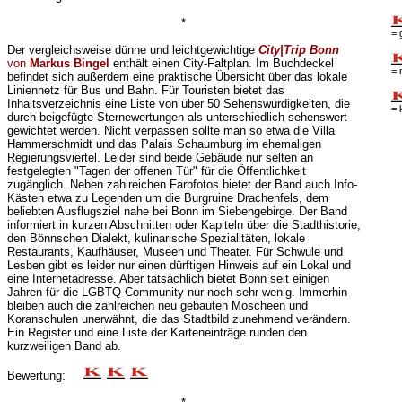
*
= 
Der vergleichsweise dünne und leichtgewichtige
City|Trip Bonn
von
Markus Bingel
enthält einen City-Faltplan. Im Buchdeckel
= 
befindet sich außerdem eine praktische Übersicht über das lokale
Liniennetz für Bus und Bahn. Für Touristen bietet das
Inhaltsverzeichnis eine Liste von über 50 Sehenswürdigkeiten, die
= 
durch beigefügte Sternewertungen als unterschiedlich sehenswert
gewichtet werden. Nicht verpassen sollte man so etwa die Villa
Hammerschmidt und das Palais Schaumburg im ehemaligen
Regierungsviertel. Leider sind beide Gebäude nur selten an
festgelegten "Tagen der offenen Tür" für die Öffentlichkeit
zugänglich. Neben zahlreichen Farbfotos bietet der Band auch Info-
Kästen etwa zu Legenden um die Burgruine Drachenfels, dem
beliebten Ausflugsziel nahe bei Bonn im Siebengebirge. Der Band
informiert in kurzen Abschnitten oder Kapiteln über die Stadthistorie,
den Bönnschen Dialekt, kulinarische Spezialitäten, lokale
Restaurants, Kaufhäuser, Museen und Theater. Für Schwule und
Lesben gibt es leider nur einen dürftigen Hinweis auf ein Lokal und
eine Internetadresse. Aber tatsächlich bietet Bonn seit einigen
Jahren für die LGBTQ-Community nur noch sehr wenig. Immerhin
bleiben auch die zahlreichen neu gebauten Moscheen und
Koranschulen unerwähnt, die das Stadtbild zunehmend verändern.
Ein Register und eine Liste der Karteneinträge runden den
kurzweiligen Band ab.
Bewertung: