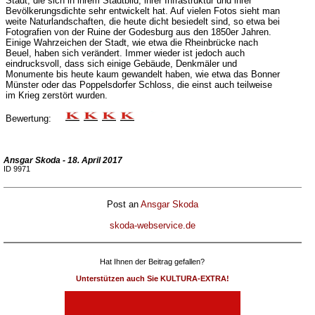
Stadt, die sich in ihrem Stadtbild, ihrer Infrastruktur und ihrer
Bevölkerungsdichte sehr entwickelt hat. Auf vielen Fotos sieht man
weite Naturlandschaften, die heute dicht besiedelt sind, so etwa bei
Fotografien von der Ruine der Godesburg aus den 1850er Jahren.
Einige Wahrzeichen der Stadt, wie etwa die Rheinbrücke nach
Beuel, haben sich verändert. Immer wieder ist jedoch auch
eindrucksvoll, dass sich einige Gebäude, Denkmäler und
Monumente bis heute kaum gewandelt haben, wie etwa das Bonner
Münster oder das Poppelsdorfer Schloss, die einst auch teilweise
im Krieg zerstört wurden.
Bewertung:
Ansgar Skoda - 18. April 2017
ID 9971
Post an
Ansgar Skoda
skoda-webservice.de
Hat Ihnen der Beitrag gefallen?
Unterstützen auch Sie KULTURA-EXTRA!