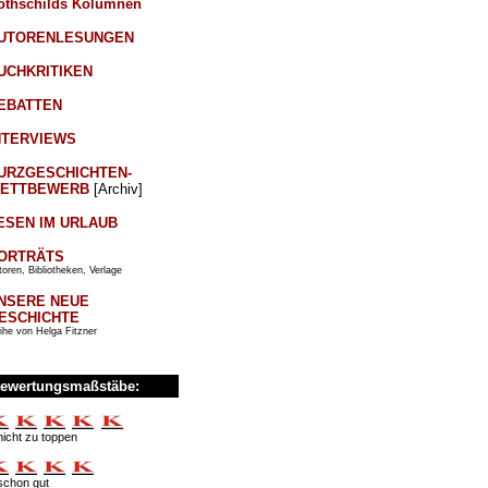
othschilds Kolumnen
UTORENLESUNGEN
UCHKRITIKEN
EBATTEN
NTERVIEWS
URZGESCHICHTEN-
ETTBEWERB
[Archiv]
ESEN IM URLAUB
ORTRÄTS
oren, Bibliotheken, Verlage
NSERE NEUE
ESCHICHTE
ihe von Helga Fitzner
ewertungsmaßstäbe:
nicht zu toppen
schon gut