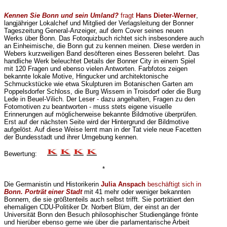
*
Kennen Sie Bonn und sein Umland?
fragt
Hans Dieter-Werner
,
langjähriger Lokalchef und Mitglied der Verlagsleitung der Bonner
Tageszeitung General-Anzeiger, auf dem Cover seines neuen
Werks über Bonn. Das Fotoquizbuch richtet sich insbesondere auch
an Einheimische, die Bonn gut zu kennen meinen. Diese werden in
Webers kurzweiligen Band desöfteren eines Besseren belehrt. Das
handliche Werk beleuchtet Details der Bonner City in einem Spiel
mit 120 Fragen und ebenso vielen Antworten. Farbfotos zeigen
bekannte lokale Motive, Hingucker und architektonische
Schmuckstücke wie etwa Skulpturen im Botanischen Garten am
Poppelsdorfer Schloss, die Burg Wissem in Troisdorf oder die Burg
Lede in Beuel-Vilich. Der Leser - dazu angehalten, Fragen zu den
Fotomotiven zu beantworten - muss stets eigene visuelle
Erinnerungen auf möglicherweise bekannte Bildmotive überprüfen.
Erst auf der nächsten Seite wird der Hintergrund der Bildmotive
aufgelöst. Auf diese Weise lernt man in der Tat viele neue Facetten
der Bundesstadt und ihrer Umgebung kennen.
Bewertung:
*
Die Germanistin und Historikerin
Julia Anspach
beschäftigt sich in
Bonn. Porträt einer Stadt
mit 41 mehr oder weniger bekannten
Bonnern, die sie größtenteils auch selbst trifft. Sie porträtiert den
ehemaligen CDU-Politiker Dr. Norbert Blüm, der einst an der
Universität Bonn den Besuch philosophischer Studiengänge frönte
und hierüber ebenso gerne wie über die parlamentarische Arbeit