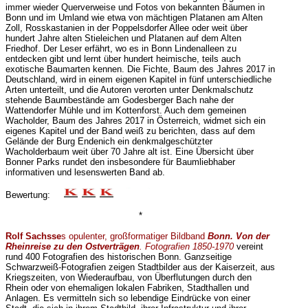
immer wieder Querverweise und Fotos von bekannten Bäumen in
Bonn und im Umland wie etwa von mächtigen Platanen am Alten
Zoll, Rosskastanien in der Poppelsdorfer Allee oder weit über
hundert Jahre alten Stieleichen und Platanen auf dem Alten
Friedhof. Der Leser erfährt, wo es in Bonn Lindenalleen zu
entdecken gibt und lernt über hundert heimische, teils auch
exotische Baumarten kennen. Die Fichte, Baum des Jahres 2017 in
Deutschland, wird in einem eigenen Kapitel in fünf unterschiedliche
Arten unterteilt, und die Autoren verorten unter Denkmalschutz
stehende Baumbestände am Godesberger Bach nahe der
Wattendorfer Mühle und im Kottenforst. Auch dem gemeinen
Wacholder, Baum des Jahres 2017 in Österreich, widmet sich ein
eigenes Kapitel und der Band weiß zu berichten, dass auf dem
Gelände der Burg Endenich ein denkmalgeschützter
Wacholderbaum weit über 70 Jahre alt ist. Eine Übersicht über
Bonner Parks rundet den insbesondere für Baumliebhaber
informativen und lesenswerten Band ab.
Bewertung:
*
Rolf Sachsse
s opulenter, großformatiger Bildband
Bonn. Von der
Rheinreise zu den Ostverträgen
. Fotografien 1850-1970
vereint
rund 400 Fotografien des historischen Bonn. Ganzseitige
Schwarzweiß-Fotografien zeigen Stadtbilder aus der Kaiserzeit, aus
Kriegszeiten, von Wiederaufbau, von Überflutungen durch den
Rhein oder von ehemaligen lokalen Fabriken, Stadthallen und
Anlagen. Es vermitteln sich so lebendige Eindrücke von einer