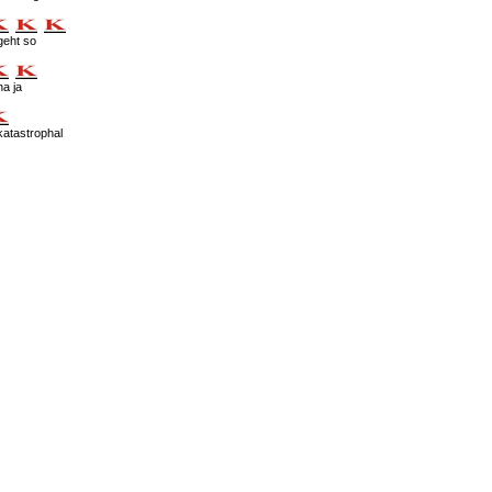
geht so
na ja
katastrophal