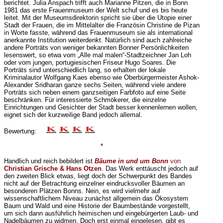
berichtet. Julia Anspach trifft auch Marianne Pitzen, die in Bonn
1981 das erste Frauenmuseum der Welt schuf und es bis heute
leitet. Mit der Museumsdirektorin spricht sie über die Utopie einer
Stadt der Frauen, die im Mittelalter die Französin Christine de Pizan
in Worte fasste, während das Frauenmuseum sie als international
anerkannte Institution weiterdenkt. Natürlich sind auch zahlreiche
andere Porträts von weniger bekannten Bonner Persönlichkeiten
lesenswert, so etwa vom „Alle mal malen“-Stadtzeichner Jan Loh
oder vom jungen, portugiesischen Friseur Hugo Soares. Die
Porträts sind unterschiedlich lang, so erhalten der lokale
Kriminalautor Wolfgang Kaes ebenso wie Oberbürgermeister Ashok-
Alexander Sridharan ganze sechs Seiten, während viele andere
Porträts sich neben einem ganzseitigen Farbfoto auf eine Seite
beschränken. Für interessierte Schmökerer, die einzelne
Einrichtungen und Gesichter der Stadt besser kennenlernen wollen,
eignet sich der kurzweilige Band jedoch allemal.
Bewertung:
*
Handlich und reich bebildert ist
Bäume in und um Bonn
von
Christian Grische & Hans Otzen
. Das Werk enttäuscht jedoch auf
den zweiten Blick etwas, liegt doch der Schwerpunkt des Bandes
nicht auf der Betrachtung einzelner eindrucksvoller Bäumen an
besonderen Plätzen Bonns. Nein, es wird vielmehr auf
wissenschaftlichem Niveau zunächst allgemein das Ökosystem
Baum und Wald und eine Historie der Baumbestände vorgestellt,
um sich dann ausführlich heimischen und eingebürgerten Laub- und
Nadelbäumen zu widmen. Doch erst einmal eingelesen, gibt es