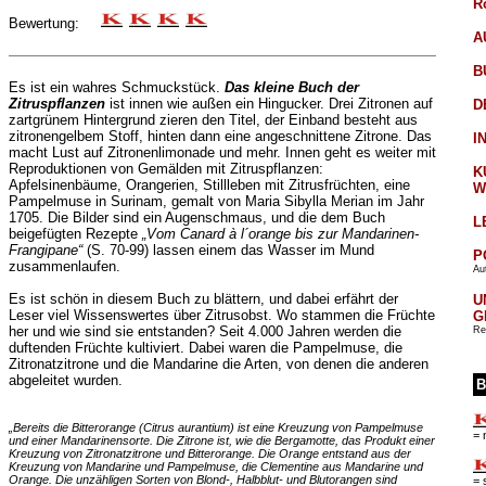
R
Bewertung:
A
B
Es ist ein wahres Schmuckstück.
Das kleine Buch der
Zitruspflanzen
ist innen wie außen ein Hingucker. Drei Zitronen auf
D
zartgrünem Hintergrund zieren den Titel, der Einband besteht aus
zitronengelbem Stoff, hinten dann eine angeschnittene Zitrone. Das
I
macht Lust auf Zitronenlimonade und mehr. Innen geht es weiter mit
Reproduktionen von Gemälden mit Zitruspflanzen:
K
Apfelsinenbäume, Orangerien, Stillleben mit Zitrusfrüchten, eine
W
Pampelmuse in Surinam, gemalt von Maria Sibylla Merian im Jahr
1705. Die Bilder sind ein Augenschmaus, und die dem Buch
L
beigefügten Rezepte
„Vom Canard à l´orange bis zur Mandarinen-
Frangipane“
(S. 70-99) lassen einem das Wasser im Mund
P
zusammenlaufen.
Aut
Es ist schön in diesem Buch zu blättern, und dabei erfährt der
U
Leser viel Wissenswertes über Zitrusobst. Wo stammen die Früchte
G
her und wie sind sie entstanden? Seit 4.000 Jahren werden die
Re
duftenden Früchte kultiviert. Dabei waren die Pampelmuse, die
Zitronatzitrone und die Mandarine die Arten, von denen die anderen
abgeleitet wurden.
B
„Bereits die Bitterorange (Citrus aurantium) ist eine Kreuzung von Pampelmuse
= 
und einer Mandarinensorte. Die Zitrone ist, wie die Bergamotte, das Produkt einer
Kreuzung von Zitronatzitrone und Bitterorange. Die Orange entstand aus der
Kreuzung von Mandarine und Pampelmuse, die Clementine aus Mandarine und
Orange. Die unzähligen Sorten von Blond-, Halbblut- und Blutorangen sind
= 