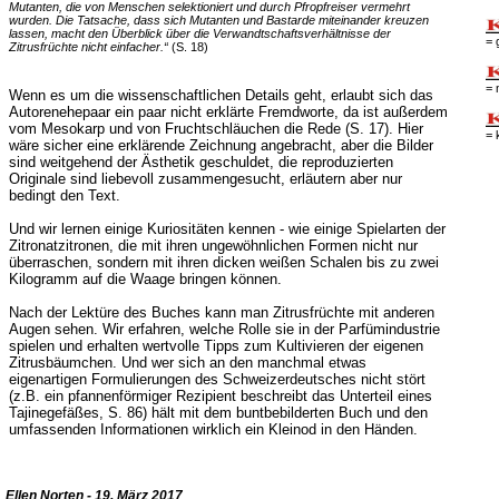
Mutanten, die von Menschen selektioniert und durch Pfropfreiser vermehrt
wurden. Die Tatsache, dass sich Mutanten und Bastarde miteinander kreuzen
lassen, macht den Überblick über die Verwandtschaftsverhältnisse der
= 
Zitrusfrüchte nicht einfacher.“
(S. 18)
= 
Wenn es um die wissenschaftlichen Details geht, erlaubt sich das
Autorenehepaar ein paar nicht erklärte Fremdworte, da ist außerdem
vom Mesokarp und von Fruchtschläuchen die Rede (S. 17). Hier
= 
wäre sicher eine erklärende Zeichnung angebracht, aber die Bilder
sind weitgehend der Ästhetik geschuldet, die reproduzierten
Originale sind liebevoll zusammengesucht, erläutern aber nur
bedingt den Text.
Und wir lernen einige Kuriositäten kennen - wie einige Spielarten der
Zitronatzitronen, die mit ihren ungewöhnlichen Formen nicht nur
überraschen, sondern mit ihren dicken weißen Schalen bis zu zwei
Kilogramm auf die Waage bringen können.
Nach der Lektüre des Buches kann man Zitrusfrüchte mit anderen
Augen sehen. Wir erfahren, welche Rolle sie in der Parfümindustrie
spielen und erhalten wertvolle Tipps zum Kultivieren der eigenen
Zitrusbäumchen. Und wer sich an den manchmal etwas
eigenartigen Formulierungen des Schweizerdeutsches nicht stört
(z.B. ein pfannenförmiger Rezipient beschreibt das Unterteil eines
Tajinegefäßes, S. 86) hält mit dem buntbebilderten Buch und den
umfassenden Informationen wirklich ein Kleinod in den Händen.
Ellen Norten - 19. März 2017