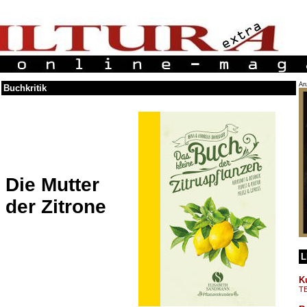
An
Buchkritik
Die Mutter
der Zitrone
L
K
T