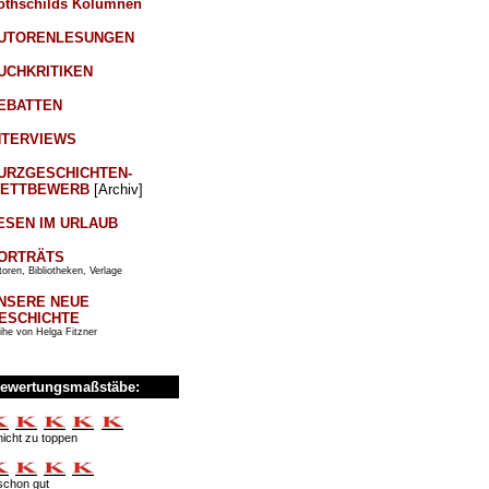
othschilds Kolumnen
UTORENLESUNGEN
UCHKRITIKEN
EBATTEN
NTERVIEWS
URZGESCHICHTEN-
ETTBEWERB
[Archiv]
ESEN IM URLAUB
ORTRÄTS
oren, Bibliotheken, Verlage
NSERE NEUE
ESCHICHTE
ihe von Helga Fitzner
ewertungsmaßstäbe:
nicht zu toppen
schon gut