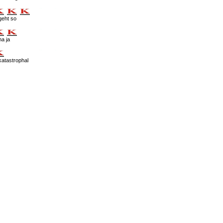
geht so
na ja
katastrophal