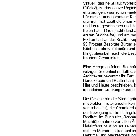
Virtuell, das heißt laut Wörte
Glück?), ist das ganze Pegidi
entsprungen, was schon wiede
Für dieses angenommene Klei
drumrum hat Leuthold einen Fü
und Leute geschrieben und läs
freien Lauf. Das macht durcha
ersten Buchhälfte, und am bes
Fiktion hart an der Realität se
95 Prozent Besorgte Bürger s
Küchentischrevolutionäre und
klingt plausibel, auch die Be
trauriger Genauigkeit.
Eine Menge an feinen Boshaft
witzigen Seitenhieben füllt d
Architektur bekommt ihr Fett w
Barockkopie und Plattenbau).
Hier und Heute beschrieben, k
irgendeinen Ursprung muss di
Die Geschichte der Staatsgrü
miserablen Historienschinken
verstehen ist), die Charakteri
der Bewegung ist trefflich ge
Realität: Im Buch tritt
„Bewahr
Machtübernahme von allen Ämt
Hofeinfahrt bzw. poliert sein
sich im Moment ja tatsächlic
Denkmal und Machtergreifung