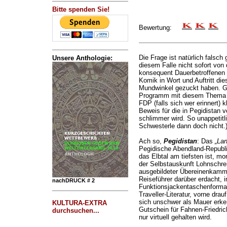
Bitte spenden Sie!
Bewertung:
Die Frage ist natürlich falsch 
Unsere Anthologie:
diesem Falle nicht sofort von
konsequent Dauerbetroffenen w
Komik in Wort und Auftritt di
Mundwinkel gezuckt haben. Ga
Programm mit diesem Thema un
FDP (falls sich wer erinnert) k
Beweis für die in Pegidistan 
schlimmer wird. So unappetitl
Schwesterle dann doch nicht.
Ach so,
Pegidistan
: Das
„La
Pegidische Abendland-Republi
das Elbtal am tiefsten ist, m
der Selbstauskunft Lohnschre
ausgebildeter Übereinenkammsc
Reiseführer darüber erdacht, 
nachDRUCK # 2
Funktionsjackentaschenformat
Traveller-Literatur, vorne drau
sich unschwer als Mauer erke
KULTURA-EXTRA
Gutschein für Fahnen-Friedric
durchsuchen...
nur virtuell gehalten wird.