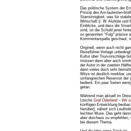
Das politische System der En
Prinzip des Am-lautesten-brül
Starrsinnigkeit, was für stabil
Wirtschaft (i. W. Aluhüte und 
Einblicke, und dass die Sma
sind, ist die Schuld jener hin
so genannten
"Folg"
präzise a
Kommentarspalte geschaut, ma
Originell, wenn auch nicht ga
Reiseführer-Vorlage unbeding
Kultur über Tourvorschläge b
müssen dann aber auch sinnhaf
der Autor in der zweiten Hälfte
dann vieles doch sehr bemüht
Witze ist deutlich merkbar, u
umfangreichen Reservoir der
bedient. Ein paar Seiten weni
getan.
Während man aktuell im Dresd
Löschs
Graf Öderland – Wir s
künftigen Entwicklung beobac
hierüber], nähert sich Leuth
leichten Muse. Das geht dann 
aber durchaus zu empfehlen,
bei diesem Thema.
Und die Idee eines Säxit ist –