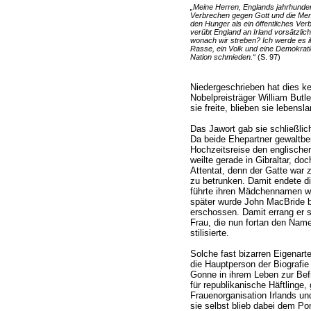
„Meine Herren, Englands jahrhundert
Verbrechen gegen Gott und die Mens
den Hunger als ein öffentliches Ve
verübt England an Irland vorsätzlich
wonach wir streben? Ich werde es ih
Rasse, ein Volk und eine Demokratie
Nation schmieden.“
(S. 97)
Niedergeschrieben hat dies kei
Nobelpreisträger William Butl
sie freite, blieben sie lebensl
Das Jawort gab sie schließli
Da beide Ehepartner gewaltber
Hochzeitsreise den englische
weilte gerade in Gibraltar, do
Attentat, denn der Gatte war 
zu betrunken. Damit endete d
führte ihren Mädchennamen wei
später wurde John MacBride b
erschossen. Damit errang er 
Frau, die nun fortan den Nam
stilisierte.
Solche fast bizarren Eigenart
die Hauptperson der Biografie
Gonne in ihrem Leben zur Befre
für republikanische Häftlinge, 
Frauenorganisation Irlands u
sie selbst blieb dabei dem Pom