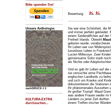
Bitte spenden Sie!
Bewertung:
Unsere Anthologie:
Sie war eine Schönheit, die M
und immer perfekt gekleidet. M
einem Seidenäffchen auf der S
Freiheit Irlands. Obwohl
Maud
geboren wurde, verabscheute s
Ihr Leben war von Widersprüc
luxuriöses Leben in Frankreich
Lucien Millevoye. Zwei Kinder
gemeinsame Sohn starb noch a
als Nichte oder Adoptivtochte
Und es gab ihr Leben auf der
sie versuchte arme Pachtbaue
englischen Landlords zu befre
und sich um Kranke und Kinde
dokumentieren die Stationen 
Ihr phänomenales Aussehen un
nachDRUCK # 2
ihr großer Trumpf: Maud Gonn
was andere Frauen weder im k
Ländern zu jener Zeit durften.
KULTURA-EXTRA
einem Treffen irischer Würden
durchsuchen...