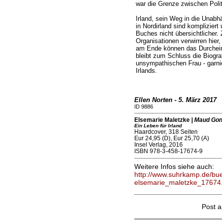
war die Grenze zwischen Polit
Irland, sein Weg in die Unabh
in Nordirland sind kompliziert
Buches nicht übersichtlicher.
Organisationen verwirren hier
am Ende können das Durchei
bleibt zum Schluss die Biograf
unsympathischen Frau - garni
Irlands.
Ellen Norten - 5. März 2017
ID 9886
Elsemarie Maletzke |
Maud Go
Ein Leben für Irland
Haardcover, 318 Seiten
Eur 24,95 (D), Eur 25,70 (A)
Insel Verlag, 2016
ISBN 978-3-458-17674-9
Weitere Infos siehe auch:
http://www.suhrkamp.de/b
elsemarie_maletzke_17674
Post 