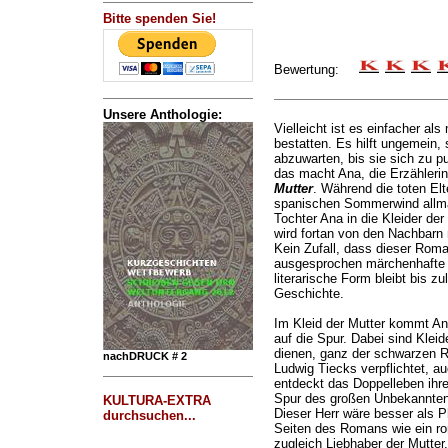
Bitte spenden Sie!
Bewertung:
Unsere Anthologie:
Vielleicht ist es einfacher al
bestatten. Es hilft ungemein,
abzuwarten, bis sie sich zu 
das macht Ana, die Erzähler
Mutter
. Während die toten El
spanischen Sommerwind allmäh
Tochter Ana in die Kleider der
wird fortan von den Nachbarn
Kein Zufall, dass dieser Roma
ausgesprochen märchenhafte 
literarische Form bleibt bis zu
Geschichte.
Im Kleid der Mutter kommt An
auf die Spur. Dabei sind Kle
dienen, ganz der schwarzen 
nachDRUCK # 2
Ludwig Tiecks verpflichtet, au
entdeckt das Doppelleben ihrer
Spur des großen Unbekannten: 
KULTURA-EXTRA
Dieser Herr wäre besser als 
durchsuchen...
Seiten des Romans wie ein ro
zugleich Liebhaber der Mutter