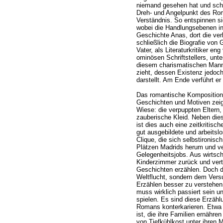
niemand gesehen hat und schl
Dreh- und Angelpunkt des Ro
Verständnis. So entspinnen si
wobei die Handlungsebenen ine
Geschichte Anas, dort die ver
schließlich die Biografie von
Vater, als Literaturkritiker en
ominösen Schriftstellers, unte
diesem charismatischen Mann
zieht, dessen Existenz jedoch
darstellt. Am Ende verführt er
Das romantische Kompositions
Geschichten und Motiven zeigt
Wiese: die verpuppten Eltern
zauberische Kleid. Neben die
ist dies auch eine zeitkritisch
gut ausgebildete und arbeits
Clique, die sich selbstironisc
Plätzen Madrids herum und ver
Gelegenheitsjobs. Aus wirtscha
Kinderzimmer zurück und vertr
Geschichten erzählen. Doch d
Weltflucht, sondern dem Versu
Erzählen besser zu verstehen.
muss wirklich passiert sein u
spielen. Es sind diese Erzählu
Romans konterkarieren. Etwa
ist, die ihre Familien ernähr
von Tiefkühlkost unter ihren 