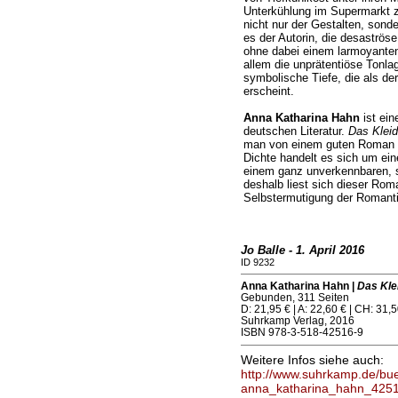
Unterkühlung im Supermarkt
nicht nur der Gestalten, sond
es der Autorin, die desaströs
ohne dabei einem larmoyanten
allem die unprätentiöse Tonla
symbolische Tiefe, die als de
erscheint.
Anna Katharina Hahn
ist ein
deutschen Literatur.
Das Kleid
man von einem guten Roman erw
Dichte handelt es sich um ei
einem ganz unverkennbaren, s
deshalb liest sich dieser Ro
Selbstermutigung der Romantik
Jo Balle - 1. April 2016
ID 9232
Anna Katharina Hahn |
Das Kle
Gebunden, 311 Seiten
D: 21,95 € | A: 22,60 € | CH: 31,5
Suhrkamp Verlag, 2016
ISBN 978-3-518-42516-9
Weitere Infos siehe auch:
http://www.suhrkamp.de/bu
anna_katharina_hahn_4251