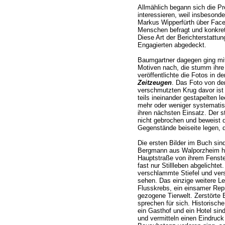
Allmählich begann sich die Pr
interessieren, weil insbesond
Markus Wipperfürth über Faceb
Menschen befragt und konkrete
Diese Art der Berichterstattung
Engagierten abgedeckt.
Baumgartner dagegen ging mit
Motiven nach, die stumm ihre
veröffentlichte die Fotos in 
Zeitzeugen
. Das Foto von d
verschmutzten Krug davor ist
teils ineinander gestapelten 
mehr oder weniger systematisch
ihren nächsten Einsatz. Der s
nicht gebrochen und beweist d
Gegenstände beiseite legen, 
Die ersten Bilder im Buch sin
Bergmann aus Walporzheim ha
Hauptstraße von ihrem Fenster
fast nur Stillleben abgelichte
verschlammte Stiefel und ve
sehen. Das einzige weitere Le
Flusskrebs, ein einsamer Repr
gezogene Tierwelt. Zerstörte
sprechen für sich. Historisch
ein Gasthof und ein Hotel sin
und vermitteln einen Eindruck