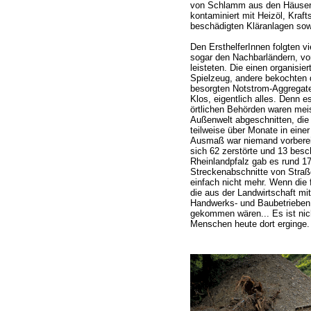
von Schlamm aus den Häusern 
kontaminiert mit Heizöl, Kraft
beschädigten Kläranlagen so
Den ErsthelferInnen folgten vi
sogar den Nachbarländern, von
leisteten. Die einen organisie
Spielzeug, andere bekochten d
besorgten Notstrom-Aggregate
Klos, eigentlich alles. Denn e
örtlichen Behörden waren meis
Außenwelt abgeschnitten, die
teilweise über Monate in einer
Ausmaß war niemand vorbereit
sich 62 zerstörte und 13 besch
Rheinlandpfalz gab es rund 17
Streckenabschnitte von Straß
einfach nicht mehr. Wenn die f
die aus der Landwirtschaft mi
Handwerks- und Baubetrieben 
gekommen wären... Es ist nic
Menschen heute dort erginge.