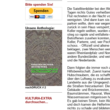
Bitte spenden Sie!
Die Satellitenbilder bei den W
Tagen nichts Gutes verheißen,
Flut rechneten in der Nacht vo
wenigsten. Und dann kam sie.
parken wollte, dem war wege
zurück in sein Haus versperrt;
Unsere Anthologie:
Keller regeln wollten, wurden 
stieg so rapide und entfaltete
Betroffenen zusehen konnten, 
Keller, Parterre, und, wer Pe
schoss. - Offiziell sind allei
beklagen, zwei Menschen wer
waren Rheinlandpfalz und Nord
andere Bundesländer, und wei
und die Niederlande.
Dann folgten die immer noch 
Hilfsbereitschaft. Zuerst ka
Hubschraubern, die es schaff
über den Luftweg zu evakuieren
Landwirte aus der Umgegend a
die Straßen freizuräumen: Die
nachDRUCK # 2
Gebäude- und Brückenresten, 
Baumstämmen, Hausrat, Weinf
Wassermassen mitgerissen hat
KULTURA-EXTRA
Es gab keinen Strom, kein Was
durchsuchen...
und doch kamen die HelferInne
nichts zu schade und bildete