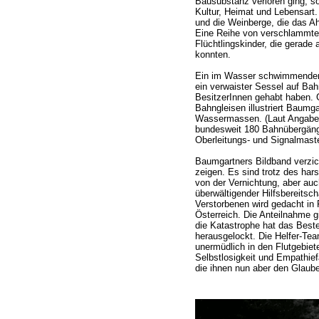
Bausubstanz verloren ging, s
Kultur, Heimat und Lebensart
und die Weinberge, die das A
Eine Reihe von verschlammte
Flüchtlingskinder, die gerad
konnten.
Ein im Wasser schwimmender F
ein verwaister Sessel auf Ba
BesitzerInnen gehabt haben. 
Bahngleisen illustriert Baumg
Wassermassen. (Laut Angabe
bundesweit 180 Bahnübergänge
Oberleitungs- und Signalmaste
Baumgartners Bildband verzic
zeigen. Es sind trotz des hars
von der Vernichtung, aber au
überwältigender Hilfsbereitsc
Verstorbenen wird gedacht i
Österreich. Die Anteilnahme 
die Katastrophe hat das Bes
herausgelockt. Die Helfer-Tea
unermüdlich in den Flutgebiete
Selbstlosigkeit und Empathiefä
die ihnen nun aber den Glaub