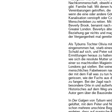
Nachkommenschaft, obwohl es
gibt: Familie halt. Mit denen h
Vereinbarungen getroffen, die
wenn die eine oder andere Göt
Kanalisation verstopft oder 
Menschenleben zu retten. Mit ei
Beverly Brook, benannt nach 
Greater London. Beverlys älte
Beziehung gar nichts und mag 
der Vergangenheit mal gerettet
Als Tyburns Tochter Olivia m
eingenommen hat, starb eines
Schuld auf sich, und Peter sol
Ermittlungen heraus zu halten.
wie sich die resolute Mutter u
einer so machtvollen Magierin
Londons gut stellen. Bei seine
menschliches Fabelwesen na
der mit dem Fall was zu tun h
gerissen, wie der Fuchs aus
zu fangen. Bei der Jagd nach 
besondere Orte in und außerha
Historisches auf dem Weg und
Autor gern über die Bausünden
In
Der Galgen von Tyburn
wird
gelüftet, mit dem Peter und N
schon mehrere unschöne Bege
endeten, dass auf magische A