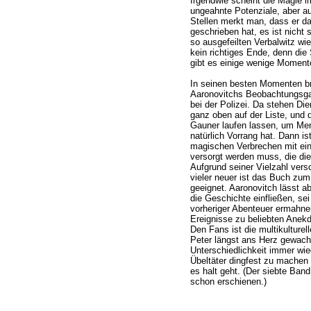
Irgendwie scheint die Magie i
ungeahnte Potenziale, aber a
Stellen merkt man, dass er d
geschrieben hat, es ist nicht s
so ausgefeilten Verbalwitz wi
kein richtiges Ende, denn die
gibt es einige wenige Momente
In seinen besten Momenten bri
Aaronovitchs Beobachtungsga
bei der Polizei. Da stehen Die
ganz oben auf der Liste, und
Gauner laufen lassen, um Me
natürlich Vorrang hat. Dann is
magischen Verbrechen mit eine
versorgt werden muss, die die 
Aufgrund seiner Vielzahl vers
vieler neuer ist das Buch zum 
geeignet. Aaronovitch lässt ab
die Geschichte einfließen, se
vorheriger Abenteuer ermahnen
Ereignisse zu beliebten Anek
Den Fans ist die multikulturel
Peter längst ans Herz gewachse
Unterschiedlichkeit immer w
Übeltäter dingfest zu machen
es halt geht. (Der siebte Ban
schon erschienen.)