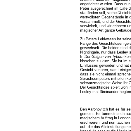
angerichtet wurden. Dass nun
Peter ausgerechnet im Café 
stattfinden soll, verheißt nich
wertvollsten Gegenstände in 
versammelt, und der Gesichtsl
verwickelt, und wir erinnern 
magischer Art ganze Gebäude 
Zu Peters Leidwesen ist seine
Fänge des Gesichtslosen gera
gewechselt. Die beiden sind 
Nightingale, nur dass Lesley 
In
Der Galgen von Tyburn
komm
bisschen zu kurz. Sie ist im
Einflusses geworden und hat 
Gesicht verloren, samt einige
dass sie nicht einmal spreche
Sprachcomputers mitteilen kon
schwarzmagische Weise ihr Ges
Der Gesichtslose spielt wohl 
Lesley mal füreinander hegten
Ben Aaronovitch hat es für s
gemeint. Es tummeln sich au
magischem Auftrag in London 
erschweren, und nun tauchen a
auf, die das Alleinstellungsm