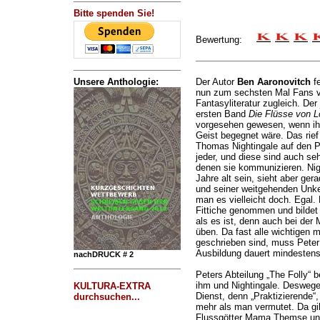
Bitte spenden Sie!
Bewertung:
Unsere Anthologie:
Der Autor
Ben Aaronovitch
fe
nun zum sechsten Mal Fans v
Fantasyliteratur zugleich. Der
ersten Band
Die Flüsse von 
vorgesehen gewesen, wenn ihm
Geist begegnet wäre. Das rie
Thomas Nightingale auf den P
jeder, und diese sind auch seh
denen sie kommunizieren. Nig
Jahre alt sein, sieht aber ge
und seiner weitgehenden Unk
man es vielleicht doch. Egal. 
Fittiche genommen und bildet 
als es ist, denn auch bei de
üben. Da fast alle wichtigen 
geschrieben sind, muss Peter
Ausbildung dauert mindestens
nachDRUCK # 2
Peters Abteilung „The Folly“ 
ihm und Nightingale. Deswegen
KULTURA-EXTRA
Dienst, denn „Praktizierende“,
durchsuchen...
mehr als man vermutet. Da gib
Flussgötter Mama Themse und