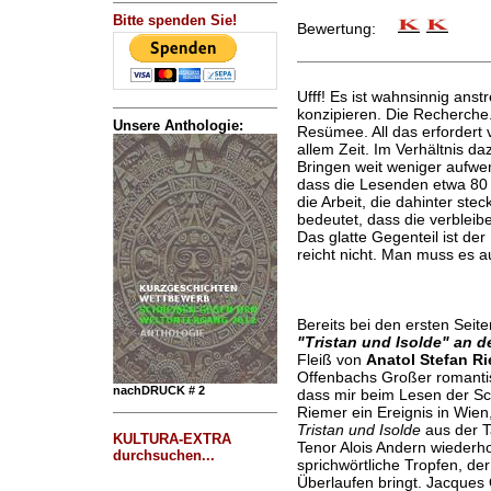
Bitte spenden Sie!
Bewertung:
Ufff! Es ist wahnsinnig ans
konzipieren. Die Recherche.
Unsere Anthologie:
Resümee. All das erfordert 
allem Zeit. Im Verhältnis da
Bringen weit weniger aufwen
dass die Lesenden etwa 80 
die Arbeit, die dahinter stec
bedeutet, dass die verbleib
Das glatte Gegenteil ist der
reicht nicht. Man muss es a
Bereits bei den ersten Seit
"Tristan und Isolde" an d
Fleiß von
Anatol Stefan R
Offenbachs Großer romantisc
nachDRUCK # 2
dass mir beim Lesen der Sch
Riemer ein Ereignis in Wien
Tristan und Isolde
aus der T
KULTURA-EXTRA
Tenor Alois Andern wiederho
durchsuchen...
sprichwörtliche Tropfen, d
Überlaufen bringt. Jacques 