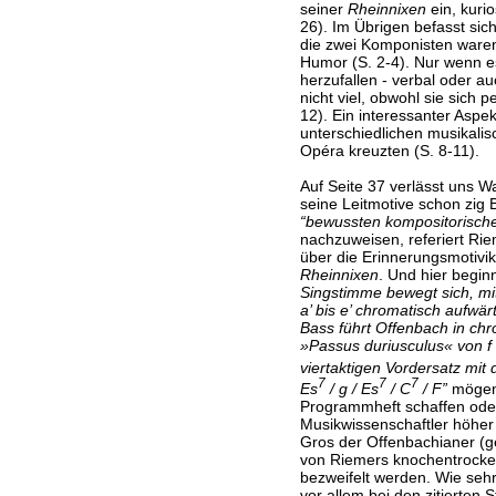
seiner
Rheinnixen
ein, kuri
26). Im Übrigen befasst sich
die zwei Komponisten waren
Humor (S. 2-4). Nur wenn e
herzufallen - verbal oder a
nicht viel, obwohl sie sich p
12). Ein interessanter Aspekt 
unterschiedlichen musikali
Opéra kreuzten (S. 8-11).
Auf Seite 37 verlässt uns W
seine Leitmotive schon zig
“bewussten kompositorisch
nachzuweisen, referiert Ri
über die Erinnerungsmotivi
Rheinnixen
. Und hier begi
Singstimme bewegt sich, mi
a’ bis e’ chromatisch aufwär
Bass führt Offenbach in c
»Passus duriusculus« von f
viertaktigen Vordersatz mit
7
7
7
Es
/ g / Es
/ C
/ F”
mögen 
Programmheft schaffen oder
Musikwissenschaftler höher
Gros der Offenbachianer (
von Riemers knochentrocken
bezweifelt werden. Wie sehr
vor allem bei den zitierten 