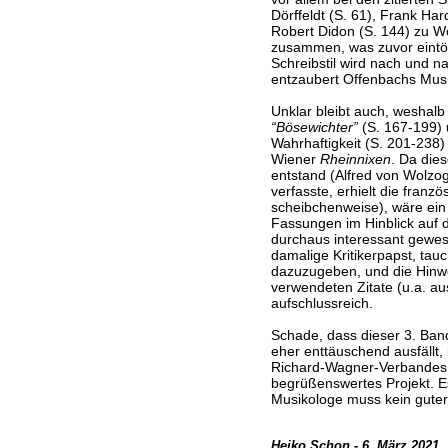
Dörffeldt (S. 61), Frank Ha
Robert Didon (S. 144) zu Wo
zusammen, was zuvor eintö
Schreibstil wird nach und n
entzaubert Offenbachs Musi
Unklar bleibt auch, weshalb
“Bösewichter”
(S. 167-199) 
Wahrhaftigkeit (S. 201-238) 
Wiener
Rheinnixen
. Da die
entstand (Alfred von Wolzo
verfasste, erhielt die franz
scheibchenweise), wäre ein d
Fassungen im Hinblick auf 
durchaus interessant gewes
damalige Kritikerpapst, tau
dazuzugeben, und die Hinwe
verwendeten Zitate (u.a. a
aufschlussreich.
Schade, dass dieser 3. Ban
eher enttäuschend ausfällt, 
Richard-Wagner-Verbandes 
begrüßenswertes Projekt. Es
Musikologe muss kein guter 
Heiko Schon - 6. März 2021