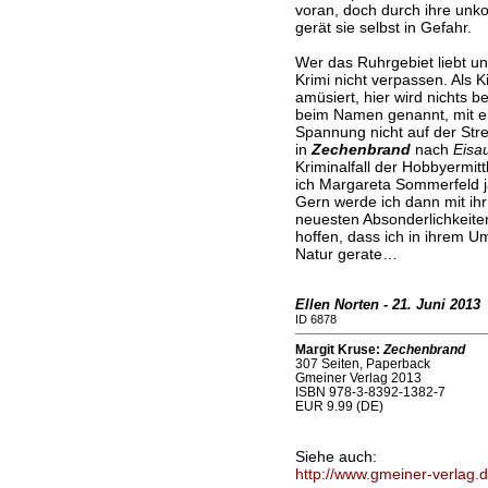
voran, doch durch ihre unk
gerät sie selbst in Gefahr.
Wer das Ruhrgebiet liebt un
Krimi nicht verpassen. Als K
amüsiert, hier wird nichts 
beim Namen genannt, mit ei
Spannung nicht auf der Stre
in
Zechenbrand
nach
Eisa
Kriminalfall der Hobbyermittler
ich Margareta Sommerfeld ja
Gern werde ich dann mit ihr
neuesten Absonderlichkeiten
hoffen, dass ich in ihrem Um
Natur gerate…
Ellen Norten - 21. Juni 2013
ID 6878
Margit Kruse:
Zechenbrand
307 Seiten, Paperback
Gmeiner Verlag 2013
ISBN 978-3-8392-1382-7
EUR 9.99 (DE)
Siehe auch:
http://www.gmeiner-verlag.