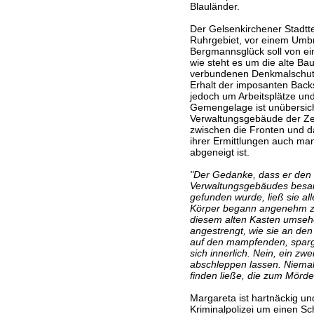
Blauländer.
Der Gelsenkirchener Stadtte
Ruhrgebiet, vor einem Umb
Bergmannsglück soll von e
wie steht es um die alte B
verbundenen Denkmalschutz?
Erhalt der imposanten Backs
jedoch um Arbeitsplätze und 
Gemengelage ist unübersicht
Verwaltungsgebäude der Ze
zwischen die Fronten und da
ihrer Ermittlungen auch m
abgeneigt ist.
"Der Gedanke, dass er den 
Verwaltungsgebäudes besaß
gefunden wurde, ließ sie all
Körper begann angenehm zu p
diesem alten Kasten umsehe
angestrengt, wie sie an den
auf den mampfenden, sparge
sich innerlich. Nein, ein zw
abschleppen lassen. Niemal
finden ließe, die zum Mörde
Margareta ist hartnäckig u
Kriminalpolizei um einen Schr