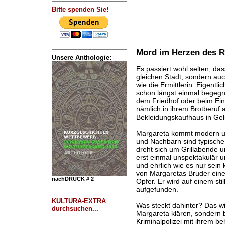
Bitte spenden Sie!
Mord im Herzen des R
Unsere Anthologie:
Es passiert wohl selten, das
gleichen Stadt, sondern auc
wie die Ermittlerin. Eigentl
schon längst einmal begegn
dem Friedhof oder beim Eink
nämlich in ihrem Brotberuf a
Bekleidungskaufhaus in Gel
Margareta kommt modern und
und Nachbarn sind typische k
dreht sich um Grillabende u
erst einmal unspektakulär u
und ehrlich wie es nur sein
von Margaretas Bruder ein
nachDRUCK # 2
Opfer. Er wird auf einem sti
aufgefunden.
KULTURA-EXTRA
Was steckt dahinter? Das wil
durchsuchen...
Margareta klären, sondern 
Kriminalpolizei mit ihrem b