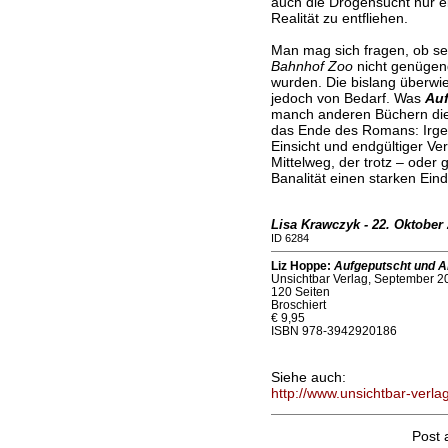
auch die Drogensucht nur ei
Realität zu entfliehen.
Man mag sich fragen, ob se
Bahnhof Zoo
nicht genügen
wurden. Die bislang überwi
jedoch von Bedarf. Was
Auf
manch anderen Büchern diese
das Ende des Romans: Irg
Einsicht und endgültiger Ve
Mittelweg, der trotz – oder
Banalität einen starken Eind
Lisa Krawczyk - 22. Oktober
ID 6284
Liz Hoppe:
Aufgeputscht und A
Unsichtbar Verlag, September 2
120 Seiten
Broschiert
€ 9,95
ISBN 978-3942920186
Siehe auch:
http://www.unsichtbar-verla
Post