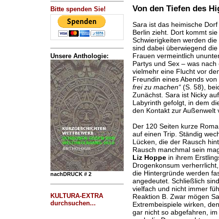
Von den Tiefen des Hi
Bitte spenden Sie!
Sara ist das heimische Dor
Berlin zieht. Dort kommt si
Schwierigkeiten werden die
sind dabei überwiegend die 
Frauen vermeintlich ununte
Unsere Anthologie:
Partys und Sex – was nach e
vielmehr eine Flucht vor de
Freundin eines Abends von 
frei zu machen“
(S. 58), bei
Zunächst. Sara ist Nicky au
Labyrinth gefolgt, in dem di
den Kontakt zur Außenwelt 
Der 120 Seiten kurze Roma
auf einen Trip. Ständig wec
Lücken, die der Rausch hinte
Rausch manchmal sein mag, 
Liz Hoppe
in ihrem Erstlin
Drogenkonsum verherrlicht, n
die Hintergründe werden fa
nachDRUCK # 2
angedeutet. Schließlich sind
vielfach und nicht immer fü
KULTURA-EXTRA
Reaktion B. Zwar mögen Sara
durchsuchen...
Extrembeispiele wirken, den
gar nicht so abgefahren, im