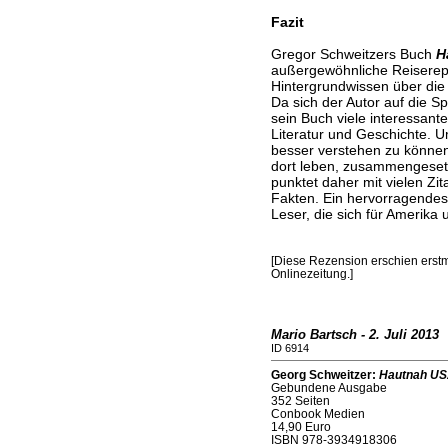
Fazit
Gregor Schweitzers Buch
H
außergewöhnliche Reiserepor
Hintergrundwissen über die 
Da sich der Autor auf die S
sein Buch viele interessant
Literatur und Geschichte. U
besser verstehen zu können,
dort leben, zusammengeset
punktet daher mit vielen Zit
Fakten. Ein hervorragendes 
Leser, die sich für Amerika
[Diese Rezension erschien erstm
Onlinezeitung.]
Mario Bartsch - 2. Juli 2013
ID 6914
Georg Schweitzer:
Hautnah U
Gebundene Ausgabe
352 Seiten
Conbook Medien
14,90 Euro
ISBN 978-3934918306