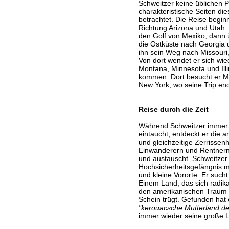
Schweitzer keine üblichen P
charakteristische Seiten die
betrachtet. Die Reise beginn
Richtung Arizona und Utah. 
den Golf von Mexiko, dann 
die Ostküste nach Georgia 
ihn sein Weg nach Missour
Von dort wendet er sich wi
Montana, Minnesota und Illi
kommen. Dort besucht er M
New York, wo seine Trip end
Reise durch die Zeit
Während Schweitzer immer t
eintaucht, entdeckt er die a
und gleichzeitige Zerrissen
Einwanderern und Rentnern
und austauscht. Schweitzer 
Hochsicherheitsgefängnis mi
und kleine Vororte. Er suc
Einem Land, das sich radik
den amerikanischen Traum b
Schein trügt. Gefunden hat
"kerouacsche Mutterland d
immer wieder seine große L