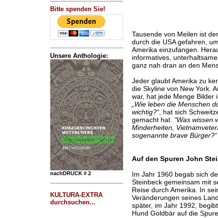
Bitte spenden Sie!
Tausende von Meilen ist der 
durch die USA gefahren, um
Amerika einzufangen. Hera
Unsere Anthologie:
informatives, unterhaltsame
ganz nah dran an den Mens
Jeder glaubt Amerika zu ke
die Skyline von New York. A
war, hat jede Menge Bilder i
„Wie leben die Menschen dor
wichtig?“
, hat sich Schweitz
gemacht hat.
"Was wissen w
Minderheiten, Vietnamveter
sogenannte brave Bürger?“
Auf den Spuren John Ste
Im Jahr 1960 begab sich der
nachDRUCK # 2
Steinbeck gemeinsam mit s
Reise durch Amerika. In se
KULTURA-EXTRA
Veränderungen seines Land
durchsuchen...
später, im Jahr 1992, begib
Hund Goldbär auf die Spure