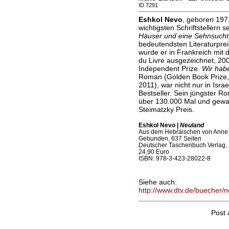
ID 7291
Eshkol Nevo
, geboren 197
wichtigsten Schriftstellern
Häuser und eine Sehnsucht
bedeutendsten Literaturprei
wurde er in Frankreich mit
du Livre ausgezeichnet, 200
Independent Prize.
Wir hab
Roman (Golden Book Prize, I
2011), war nicht nur in Isra
Bestseller. Sein jüngster 
über 130.000 Mal und gewan
Steimatzky Preis.
Eshkol Nevo |
Neuland
Aus dem Hebräischen von Anne
Gebunden, 637 Seiten
Deutscher Taschenbuch Verlag,
24,90 Euro
ISBN: 978-3-423-28022-8
Siehe auch:
http://www.dtv.de/buecher/
Post