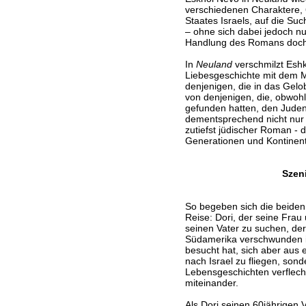
verschiedenen Charaktere,
Staates Israels, auf die Suc
– ohne sich dabei jedoch nu
Handlung des Romans doch z
In
Neuland
verschmilzt Eshk
Liebesgeschichte mit dem 
denjenigen, die in das Gel
von denjenigen, die, obwohl 
gefunden hatten, den Juden
dementsprechend nicht nur e
zutiefst jüdischer Roman - 
Generationen und Kontinent
Szen
So begeben sich die beiden
Reise: Dori, der seine Frau
seinen Vater zu suchen, de
Südamerika verschwunden ist
besucht hat, sich aber aus 
nach Israel zu fliegen, son
Lebensgeschichten verflec
miteinander.
Als Dori seinen 60jährigen V