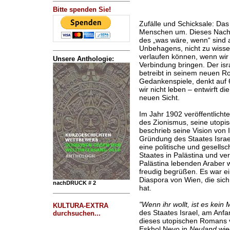
Bitte spenden Sie!
Zufälle und Schicksale: Das 
Menschen um. Dieses Nachd
des „was wäre, wenn“ sind 
Unbehagens, nicht zu wisse
verlaufen können, wenn wir 
Unsere Anthologie:
Verbindung bringen. Der isra
betreibt in seinem neuen 
Gedankenspiele, denkt auf 
wir nicht leben – entwirft d
neuen Sicht.
Im Jahr 1902 veröffentlich
des Zionismus, seine utop
beschrieb seine Vision von I
Gründung des Staates Israel.
eine politische und gesells
Staates in Palästina und ver
Palästina lebenden Araber 
freudig begrüßen. Es war ei
Diaspora von Wien, die sich 
nachDRUCK # 2
hat.
"Wenn ihr wollt, ist es kein
KULTURA-EXTRA
des Staates Israel, am Anf
durchsuchen...
dieses utopischen Romans 
Eskhol Nevo in
Neuland
wied