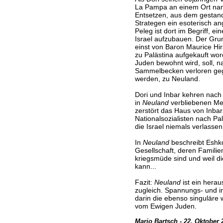
La Pampa an einem Ort namen
Entsetzen, aus dem gestan
Strategen ein esoterisch a
Peleg ist dort im Begriff, ei
Israel aufzubauen. Der Gru
einst von Baron Maurice Hirs
zu Palästina aufgekauft wor
Juden bewohnt wird, soll, n
Sammelbecken verloren ge
werden, zu Neuland.
Dori und Inbar kehren nach 
in
Neuland
verbliebenen Men
zerstört das Haus von Inbar
Nationalsozialisten nach Pal
die Israel niemals verlasse
In
Neuland
beschreibt Eshkol
Gesellschaft, deren Familien
kriegsmüde sind und weil die
kann...
Fazit:
Neuland
ist ein hera
zugleich. Spannungs- und i
darin die ebenso singuläre
vom Ewigen Juden.
Mario Bartsch - 22. Oktober 