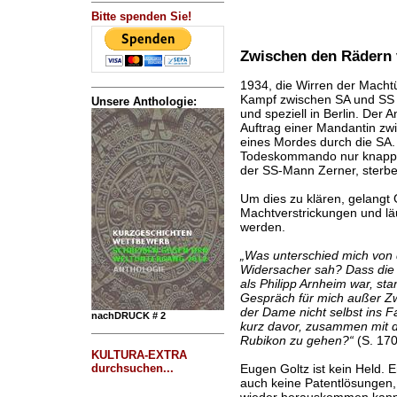
Bitte spenden Sie!
Zwischen den Rädern
1934, die Wirren der Macht
Kampf zwischen SA und SS 
Unsere Anthologie:
und speziell in Berlin. Der 
Auftrag einer Mandantin zw
eines Mordes durch die SA.
Todeskommando nur knapp.
der SS-Mann Zerner, sterb
Um dies zu klären, gelangt G
Machtverstrickungen und lä
werden.
„Was unterschied mich von 
Widersacher sah? Dass die Fr
als Philipp Arnheim war, 
Gespräch für mich außer Zw
der Dame nicht selbst ins 
nachDRUCK # 2
kurz davor, zusammen mit d
Rubikon zu gehen?“
(S. 170
KULTURA-EXTRA
durchsuchen...
Eugen Goltz ist kein Held. E
auch keine Patentlösungen, 