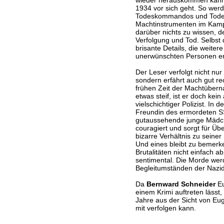
wieder herauskommen kann. 
1934 vor sich geht. So we
Todeskommandos und Todesl
Machtinstrumenten im Kampf
darüber nichts zu wissen,
Verfolgung und Tod. Selbst 
brisante Details, die weitere
unerwünschten Personen er
Der Leser verfolgt nicht nur
sondern erfährt auch gut 
frühen Zeit der Machtübern
etwas steif, ist er doch kei
vielschichtiger Polizist. In
Freundin des ermordeten S
gutaussehende junge Mädchen
couragiert und sorgt für Ü
bizarre Verhältnis zu seine
Und eines bleibt zu bemerken
Brutalitäten nicht einfach ab.
sentimental. Die Morde werd
Begleitumständen der Nazidi
Da
Bernward Schneider
Eu
einem Krimi auftreten lässt,
Jahre aus der Sicht von Eug
mit verfolgen kann.