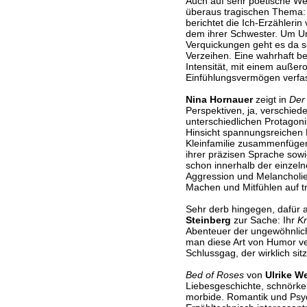
Auch auf sehr poetische We
überaus tragischen Thema:
berichtet die Ich-Erzähleri
dem ihrer Schwester. Um U
Verquickungen geht es da 
Verzeihen. Eine wahrhaft b
Intensität, mit einem auße
Einfühlungsvermögen verfas
Nina Hornauer
zeigt in
Der
Perspektiven, ja, verschie
unterschiedlichen Protagon
Hinsicht spannungsreichen 
Kleinfamilie zusammenfügen 
ihrer präzisen Sprache so
schon innerhalb der einze
Aggression und Melancholie
Machen und Mitfühlen auf t
Sehr derb hingegen, dafür 
Steinberg
zur Sache: Ihr
K
Abenteuer der ungewöhnlich
man diese Art von Humor ve
Schlussgag, der wirklich sitz
Bed of Roses
von
Ulrike W
Liebesgeschichte, schnörk
morbide. Romantik und Psyc