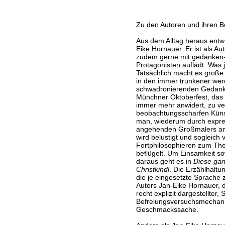
Zu den Autoren und ihren B
Aus dem Alltag heraus entwi
Eike Hornauer. Er ist als Aut
zudem gerne mit gedanken-
Protagonisten auflädt. Was jet
Tatsächlich macht es große
in den immer trunkener wer
schwadronierenden Gedan
Münchner Oktoberfest, das 
immer mehr anwidert, zu ver
beobachtungsscharfen Küns
man, wiederum durch expre
angehenden Großmalers am 
wird belustigt und sogleic
Fortphilosophieren zum Th
beflügelt. Um Einsamkeit s
daraus geht es in
Diese ga
Christkindl
. Die Erzählhaltu
die je eingesetzte Sprache 
Autors Jan-Eike Hornauer, di
recht explizit dargestellter, 
Befreiungsversuchsmechanis
Geschmackssache.