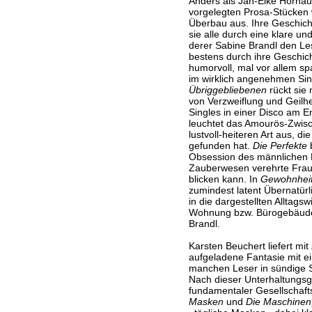
Anders als Jan-Eike Hornau
vorgelegten Prosa-Stücken
Überbau aus. Ihre Geschich
sie alle durch eine klare u
derer Sabine Brandl den Les
bestens durch ihre Geschich
humorvoll, mal vor allem sp
im wirklich angenehmen Sin
Übriggebliebenen
rückt sie 
von Verzweiflung und Geilhe
Singles in einer Disco am E
leuchtet das Amourös-Zwisch
lustvoll-heiteren Art aus, d
gefunden hat.
Die Perfekte
b
Obsession des männlichen P
Zauberwesen verehrte Frau
blicken kann. In
Gewohnhei
zumindest latent Übernatür
in die dargestellten Alltagsw
Wohnung bzw. Bürogebäude)
Brandl.
Karsten Beuchert liefert mit
aufgeladene Fantasie mit 
manchen Leser in sündige
Nach dieser Unterhaltungsg
fundamentaler Gesellschafts
Masken
und
Die Maschinen