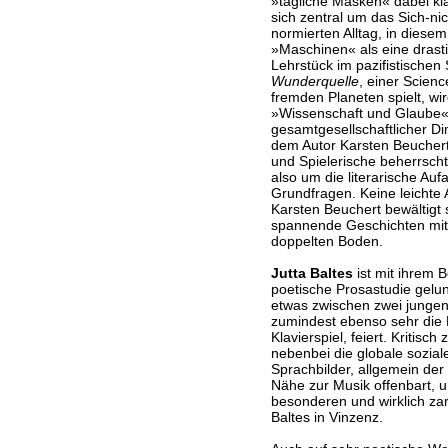
»tägliche Masken« dabei kl
sich zentral um das Sich-n
normierten Alltag, in diesem
»Maschinen« als eine drast
Lehrstück im pazifistischen
Wunderquelle
, einer Scienc
fremden Planeten spielt, w
»Wissenschaft und Glaube« i
gesamtgesellschaftlicher D
dem Autor Karsten Beuchert,
und Spielerische beherrscht
also um die literarische Auf
Grundfragen. Keine leichte A
Karsten Beuchert bewältigt 
spannende Geschichten mit
doppelten Boden.
Jutta Baltes
ist mit ihrem 
poetische Prosastudie gelu
etwas zwischen zwei junge
zumindest ebenso sehr die M
Klavierspiel, feiert. Kritisc
nebenbei die globale soziale
Sprachbilder, allgemein der
Nähe zur Musik offenbart, 
besonderen und wirklich zar
Baltes in Vinzenz.