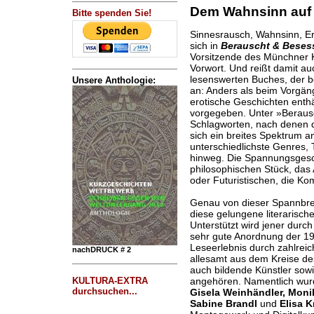
Dem Wahnsinn auf 
Bitte spenden Sie!
Sinnesrausch, Wahnsinn, Er
sich in
Berauscht & Beses
Vorsitzende des Münchner
Vorwort. Und reißt damit au
lesenswerten Buches, der be
Unsere Anthologie:
an: Anders als beim Vorgä
erotische Geschichten enthäl
vorgegeben. Unter »Beraus
Schlagworten, nach denen d
sich ein breites Spektrum a
unterschiedlichste Genres
hinweg. Die Spannungsgesc
philosophischen Stück, das
oder Futuristischen, die 
Genau von dieser Spannbre
diese gelungene literarisch
Unterstützt wird jener durc
sehr gute Anordnung der 19
Leseerlebnis durch zahlreic
nachDRUCK # 2
allesamt aus dem Kreise 
auch bildende Künstler sowie
KULTURA-EXTRA
angehören. Namentlich wurd
durchsuchen...
Gisela Weinhändler, Monika
Sabine Brandl
und
Elisa 