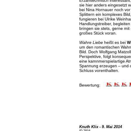
Erzähltechnisch interessant
sie hier anders eingesetzt w
bei Nina Hornauer noch vor
Splittern ein komplexes Bi
fungieren bei Ulrike Weinha
Handlungstreiber, begleiten
bringen sie stets, gerne mit
großes Stück voran.
Wahre Liebe
heißt es bei
W
um den romantischen Wahn,
Bild. Doch Wolfgang Matzolle
Perspektive, folgt konseque
eine kamnmerspielartige At
Spannung erzeugen – und d
Schluss vorenthalten.
Bewertung:
Knuth Klix - 9. Mai 2014
ID 7816