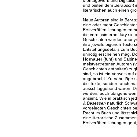
Montagewerk und Digitalkun
und bieten dem
Berauscht 
literarischen auch einen g
Neun Autoren sind in
Berau
eine oder mehr Geschichten
Erstveröffentlichungen enthä
die vereinsinterne Jury sie 
Geschichten wurden anonym 
ihre jeweils eigenen Texte s
Entstehungsdetails zum Buch
unnötig erscheinen mag. D
Hornauer
(fünf) und Sabine 
meistvertretenen Autoren (
Geschichten enthalten) zugl
sind, so ist ein Verweis auf
angebracht. Zu nahe läge s
die Texte, sondern auch ma
ausschlaggebend waren. Die
werden, auch übrigens wenn
ansieht. Wie in praktisch je
& Besessen
natürlich Schwa
vorgelegten Geschichten be
Recht im Buch und lässt sic
eine literarische Zusamme
Erstveröffentlichungen geht