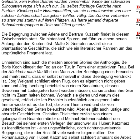
Gehuste, kein Füßescharren wurden vernehmbar. Keine der schwarzen
Silhouetten regte sich auch nur. Ja, selbst flüchtige Gerüche nach
Parfüm, Kleidung oder Hustenpastillen, wie sie normalerweise von einer
= 
solchen Zuhörerschaft ausgehen, fehlten völlig. Die Zuhörer verharrten
so starr und stumm auf ihren Plätzen, als hätte jemand drapierte
Schaufensterpuppen in Reih und Glied gesetzt."
“
= 
Die Begegnung zwischen Arlene und Bertram Kuzzath findet in diesem
= 
Zwischenreich statt. Sie hinterlässt Spuren und führt zu einem neuen
Anfang, der den Knoten löst. Malte S. Sembten erzählt diese
phantastische Geschichte, die sich wie ein literarischer Rahmen um das
ursprüngliche Fragment legt.
Unheimlich sind auch die meisten anderen Stories der Anthologie. Bei
Boris Koch klingelt der Tod an der Tür, in Form einer attraktiven Frau. Bei
der
Rückkehr nach Mu
fährt ein Mann zu der Beerdigung eines Freundes
und merkt nicht, dass er selbst unheilvoll in diese Beerdigung verstrickt
ist. Jörg Weigand schildert einen Flug, den es eigentlich nicht geben
kann und Jörg Isenberg berichtet von einem Sanatorium, dessen
Bewohner mit Ledergurten fixiert werden müssen, da sie anders ihre Gier
nicht im Zaum halten können. Wonach sie gieren und warum dies
geschieht, erfährt der Ich-Erzähler buchstäblich am eigenen Laibe.
Immer wieder ist es der Tod, der zum Thema wird und der von
unterschiedlichen Seiten beleuchtet wird. Aber es gibt auch lustige und
absurde Geschichten. Christian Thielscher erzählt von einem
gelangweilten Beamtenmörder und Michael Siefener schildert den
Besuch bei seinem ersten Verleger, der unschwer als Hubert Katzmarz
zu identifizieren ist - eine ungewöhnliche, doch richtungsweisende
Begegnung, der in der Realität viele weitere folgen sollten. Der
Romanauszug von Hubert Katzmarz selbst schildert amüsant die Arbeit