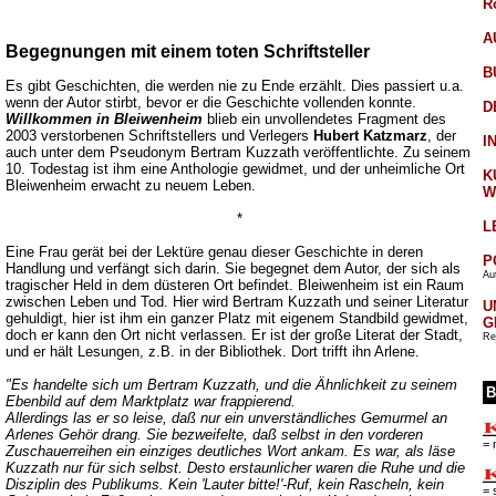
R
A
Begegnungen mit einem toten Schriftsteller
B
Es gibt Geschichten, die werden nie zu Ende erzählt. Dies passiert u.a.
wenn der Autor stirbt, bevor er die Geschichte vollenden konnte.
D
Willkommen in Bleiwenheim
blieb ein unvollendetes Fragment des
2003 verstorbenen Schriftstellers und Verlegers
Hubert Katzmarz
, der
I
auch unter dem Pseudonym Bertram Kuzzath veröffentlichte. Zu seinem
10. Todestag ist ihm eine Anthologie gewidmet, und der unheimliche Ort
K
Bleiwenheim erwacht zu neuem Leben.
W
*
L
Eine Frau gerät bei der Lektüre genau dieser Geschichte in deren
P
Handlung und verfängt sich darin. Sie begegnet dem Autor, der sich als
Aut
tragischer Held in dem düsteren Ort befindet. Bleiwenheim ist ein Raum
zwischen Leben und Tod. Hier wird Bertram Kuzzath und seiner Literatur
U
gehuldigt, hier ist ihm ein ganzer Platz mit eigenem Standbild gewidmet,
G
doch er kann den Ort nicht verlassen. Er ist der große Literat der Stadt,
Re
und er hält Lesungen, z.B. in der Bibliothek. Dort trifft ihn Arlene.
"Es handelte sich um Bertram Kuzzath, und die Ähnlichkeit zu seinem
B
Ebenbild auf dem Marktplatz war frappierend.
Allerdings las er so leise, daß nur ein unverständliches Gemurmel an
Arlenes Gehör drang. Sie bezweifelte, daß selbst in den vorderen
= 
Zuschauerreihen ein einziges deutliches Wort ankam. Es war, als läse
Kuzzath nur für sich selbst. Desto erstaunlicher waren die Ruhe und die
Disziplin des Publikums. Kein 'Lauter bitte!'-Ruf, kein Rascheln, kein
= 