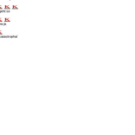
geht so
na ja
katastrophal