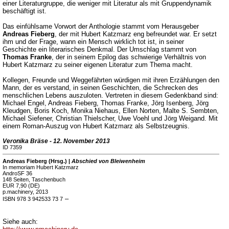
einer Literaturgruppe, die weniger mit Literatur als mit Gruppendynamik
beschäftigt ist.
Das einfühlsame Vorwort der Anthologie stammt vom Herausgeber
Andreas Fieberg
, der mit Hubert Katzmarz eng befreundet war. Er setzt
ihm und der Frage, wann ein Mensch wirklich tot ist, in seiner
Geschichte ein literarisches Denkmal. Der Umschlag stammt von
Thomas Franke
, der in seinem Epilog das schwierige Verhältnis von
Hubert Katzmarz zu seiner eigenen Literatur zum Thema macht.
Kollegen, Freunde und Weggefährten würdigen mit ihren Erzählungen den
Mann, der es verstand, in seinen Geschichten, die Schrecken des
menschlichen Lebens auszuloten. Vertreten in diesem Gedenkband sind:
Michael Engel, Andreas Fieberg, Thomas Franke, Jörg Isenberg, Jörg
Kleudgen, Boris Koch, Monika Niehaus, Ellen Norten, Malte S. Sembten,
Michael Siefener, Christian Thielscher, Uwe Voehl und Jörg Weigand. Mit
einem Roman-Auszug von Hubert Katzmarz als Selbstzeugnis.
Veronika Bräse - 12. November 2013
ID 7359
Andreas Fieberg (Hrsg.) |
Abschied von Bleiwenheim
In memoriam Hubert Katzmarz
AndroSF 36
148 Seiten, Taschenbuch
EUR 7,90 (DE)
p.machinery, 2013
–
ISBN 978 3 942533 73 7
Siehe auch: