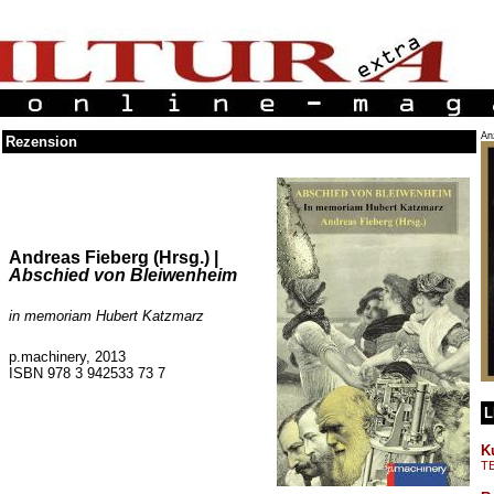
An
Rezension
Andreas Fieberg (Hrsg.) |
Abschied von Bleiwenheim
in memoriam Hubert Katzmarz
p.machinery, 2013
ISBN 978 3 942533 73 7
L
K
T