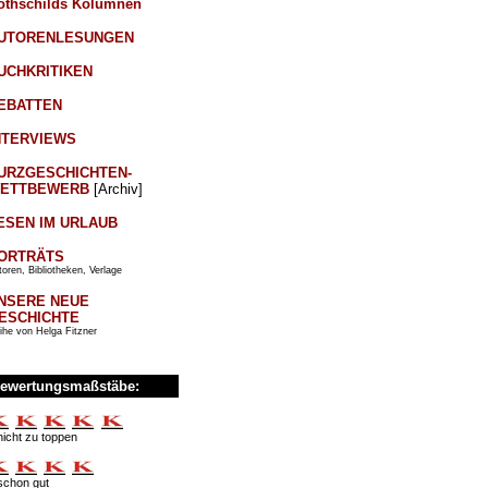
othschilds Kolumnen
UTORENLESUNGEN
UCHKRITIKEN
EBATTEN
NTERVIEWS
URZGESCHICHTEN-
ETTBEWERB
[Archiv]
ESEN IM URLAUB
ORTRÄTS
oren, Bibliotheken, Verlage
NSERE NEUE
ESCHICHTE
ihe von Helga Fitzner
ewertungsmaßstäbe:
nicht zu toppen
schon gut