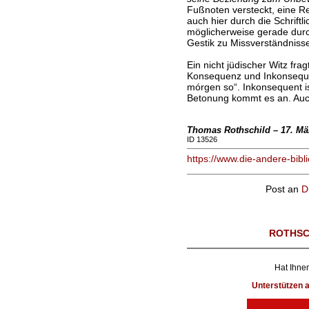
Fußnoten versteckt, eine Re
auch hier durch die Schriftl
möglicherweise gerade durc
Gestik zu Missverständnisse
Ein nicht jüdischer Witz fr
Konsequenz und Inkonseque
mórgen so“. Inkonsequent is
Betonung kommt es an. Auch
Thomas Rothschild – 17. Mä
ID 13526
https://www.die-andere-bibl
Post an
D
ROTHSC
Hat Ihnen
Unterstützen