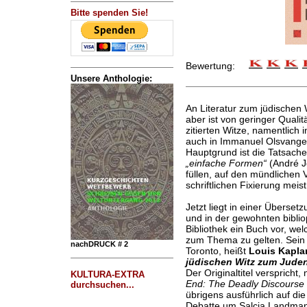
Bitte spenden Sie!
Bewertung:
Unsere Anthologie:
An Literatur zum jüdischen 
aber ist von geringer Qualitä
zitierten Witze, namentlich 
auch in Immanuel Olsvang
Hauptgrund ist die Tatsach
„einfache Formen“
(André J
füllen, auf den mündlichen 
schriftlichen Fixierung meis
Jetzt liegt in einer Überse
und in der gewohnten biblio
Bibliothek ein Buch vor, we
zum Thema zu gelten. Sein A
nachDRUCK # 2
Toronto, heißt
Louis Kapla
jüdischen Witz zum Juden
Der Originaltitel verspricht,
KULTURA-EXTRA
End: The Deadly Discourse 
durchsuchen...
übrigens ausführlich auf di
Debatte um Salcia Landmann