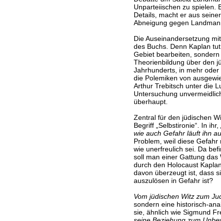
Unparteiischen zu spielen.
Details, macht er aus seiner
Abneigung gegen Landmann
Die Auseinandersetzung mit
des Buchs. Denn Kaplan tut 
Gebiet bearbeiten, sondern 
Theorienbildung über den jü
Jahrhunderts, in mehr oder
die Polemiken von ausgewie
Arthur Trebitsch unter die L
Untersuchung unvermeidlich
überhaupt.
Zentral für den jüdischen W
Begriff „Selbstironie“. In ihr,
wie auch Gefahr läuft ihn a
Problem, weil diese Gefahr
wie unerfreulich sei. Da bef
soll man einer Gattung das
durch den Holocaust Kapla
davon überzeugt ist, dass s
auszulösen in Gefahr ist?
Vom jüdischen Witz zum Ju
sondern eine historisch-ana
sie, ähnlich wie Sigmund F
seine Beziehung zum Unbe