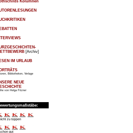
othschilds Kolumnen
UTORENLESUNGEN
UCHKRITIKEN
EBATTEN
NTERVIEWS
URZGESCHICHTEN-
ETTBEWERB
[Archiv]
ESEN IM URLAUB
ORTRÄTS
oren, Bibliotheken, Verlage
NSERE NEUE
ESCHICHTE
ihe von Helga Fitzner
ewertungsmaßstäbe:
nicht zu toppen
schon gut