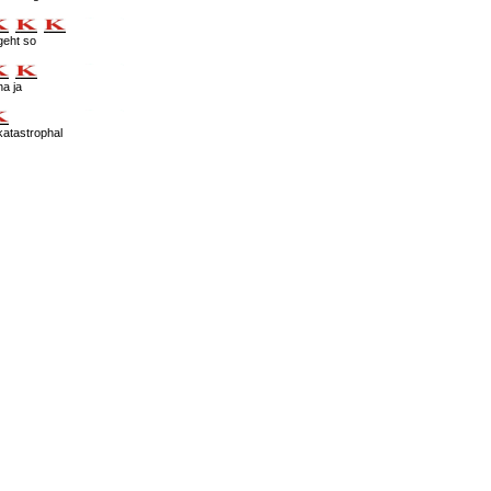
geht so
na ja
katastrophal