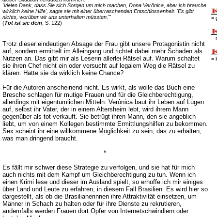
'Vielen Dank, dass Sie sich Sorgen um mich machen, Dona Verônica, aber ich brauche
wirklich keine Hilfe', sagte sie mit einer überraschenden Entschlossenheit. 'Es gibt
nichts, worüber wir uns unterhalten müssten.'"
= 
(
Tot ist sie dein
, S. 122)
= 
Trotz dieser eindeutigen Absage der Frau gibt unsere Protagonistin nicht
auf, sondern ermittelt im Alleingang und richtet dabei mehr Schaden als
Nutzen an. Das gibt mir als Leserin allerlei Rätsel auf. Warum schaltet
= 
sie ihren Chef nicht ein oder versucht auf legalem Weg die Rätsel zu
klären. Hätte sie da wirklich keine Chance?
Für die Autoren anscheinend nicht. Es wirkt, als wolle das Buch eine
Bresche schlagen für mutige Frauen und für die Gleichberechtigung,
allerdings mit eigentümlichen Mitteln. Verônica baut ihr Leben auf Lügen
auf, selbst ihr Vater, der in einem Altersheim lebt, wird ihrem Mann
gegenüber als tot verkauft. Sie betrügt ihren Mann, den sie angeblich
liebt, um von einem Kollegen bestimmte Ermittlungshilfen zu bekommen.
Sex scheint ihr eine willkommene Möglichkeit zu sein, das zu erhalten,
was man dringend braucht.
*
Es fällt mir schwer diese Strategie zu verfolgen, und sie hat für mich
auch nichts mit dem Kampf um Gleichberechtigung zu tun. Wenn ich
einen Krimi lese und dieser im Ausland spielt, so erhoffe ich mir einiges
über Land und Leute zu erfahren, in diesem Fall Brasilien. Es wird hier so
dargestellt, als ob die Brasilianerinnen ihre Attraktivität einsetzen, um
Männer in Schach zu halten oder für ihre Dienste zu rekrutieren,
andernfalls werden Frauen dort Opfer von Internetschwindlern oder