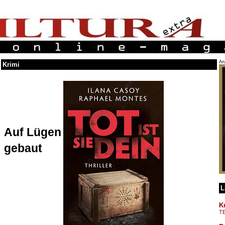
An
Krimi
Auf Lügen
gebaut
L
K
T