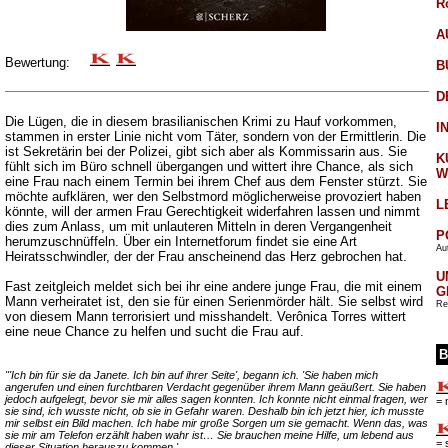
R
A
Bewertung:
B
D
Die Lügen, die in diesem brasilianischen Krimi zu Hauf vorkommen,
I
stammen in erster Linie nicht vom Täter, sondern von der Ermittlerin. Die
ist Sekretärin bei der Polizei, gibt sich aber als Kommissarin aus. Sie
K
fühlt sich im Büro schnell übergangen und wittert ihre Chance, als sich
W
eine Frau nach einem Termin bei ihrem Chef aus dem Fenster stürzt. Sie
möchte aufklären, wer den Selbstmord möglicherweise provoziert haben
L
könnte, will der armen Frau Gerechtigkeit widerfahren lassen und nimmt
dies zum Anlass, um mit unlauteren Mitteln in deren Vergangenheit
P
herumzuschnüffeln. Über ein Internetforum findet sie eine Art
Aut
Heiratsschwindler, der der Frau anscheinend das Herz gebrochen hat.
U
Fast zeitgleich meldet sich bei ihr eine andere junge Frau, die mit einem
G
Mann verheiratet ist, den sie für einen Serienmörder hält. Sie selbst wird
Re
von diesem Mann terrorisiert und misshandelt. Verônica Torres wittert
eine neue Chance zu helfen und sucht die Frau auf.
B
"'Ich bin für sie da Janete. Ich bin auf ihrer Seite', begann ich. 'Sie haben mich
angerufen und einen furchtbaren Verdacht gegenüber ihrem Mann geäußert. Sie haben
jedoch aufgelegt, bevor sie mir alles sagen konnten. Ich konnte nicht einmal fragen, wer
= 
sie sind, ich wusste nicht, ob sie in Gefahr waren. Deshalb bin ich jetzt hier, ich musste
mir selbst ein Bild machen. Ich habe mir große Sorgen um sie gemacht. Wenn das, was
sie mir am Telefon erzählt haben wahr ist… Sie brauchen meine Hilfe, um lebend aus
= 
dieser Situation herauszu kommen.'