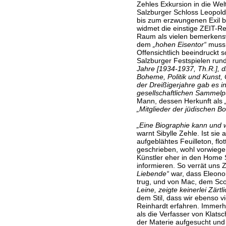
Zehles Exkursion in die We
Salzburger Schloss Leopold
bis zum erzwungenen Exil b
widmet die einstige ZEIT-R
Raum als vielen bemerkensw
dem
„hohen Eisentor“
muss 
Offensichtlich beeindruckt 
Salzburger Festspielen run
Jahre [1934-1937, Th.R.], 
Boheme, Politik und Kunst, G
der Dreißigerjahre gab es i
gesellschaftlichen Sammelp
Mann, dessen Herkunft als
„Mitglieder der jüdischen Bo
„Eine Biographie kann und wi
warnt Sibylle Zehle. Ist sie 
aufgeblähtes Feuilleton, flot
geschrieben, wohl vorwiegen
Künstler eher in den Home St
informieren. So verrät uns
Liebende“
war, dass Eleono
trug, und von Mac, dem Sco
Leine, zeigte keinerlei Zärtli
dem Stil, dass wir ebenso v
Reinhardt erfahren. Immerh
als die Verfasser von Klats
der Materie aufgesucht und 