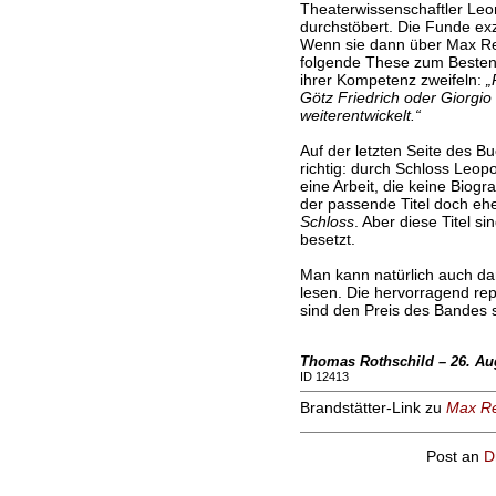
Theaterwissenschaftler Leon
durchstöbert. Die Funde exze
Wenn sie dann über Max R
folgende These zum Besten 
ihrer Kompetenz zweifeln:
„
Götz Friedrich oder Giorgio
weiterentwickelt.“
Auf der letzten Seite des Bu
richtig: durch Schloss Leop
eine Arbeit, die keine Biogra
der passende Titel doch eh
Schloss
. Aber diese Titel s
besetzt.
Man kann natürlich auch dar
lesen. Die hervorragend re
sind den Preis des Bandes s
Thomas Rothschild – 26. Aug
ID 12413
Brandstätter-Link zu
Max Rei
Post an
D