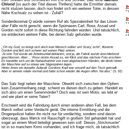
Chlorid
[so auch der Titel dieses Thrillers] hatte die Ermittler damals
nicht stutzen lassen, doch nun findet sich ein weiterer Toter, in dessen
= 
Nähe Kochsalz zu sehen ist - Zufall?
Sonderdezernat Q würde seinem Ruf als Spezialeinheit für das Lösen
= 
alter Fälle nicht gerecht, wenn die Spürnasen Carl, Rose, Assad und
Gordon nicht sofort in diese Richtung fahnden würden. Und tatsächlich,
sie entdecken weitere Fälle, bei denen Salz gefunden wurde.
= 
„'Oh my God, so bringt sich doch kein Mensch selber um! Scary, echt!', flüsterte
Gordon und ließ sich schwer auf seinen Platz sinken.
'Ja sein Tod wurde als Arbeitsunfall deklariert, und ja, die Fabrik wurde anschließend
geschlossen. Aber…' Rose nickte Assad zu, ein Klick und das nächste Foto erschien.
Es handelte sich um die Nahaufnahme von zwei abgehackten Händen, die direkt hinter
der Maschine auf so etwas wie Sägespänen lagen.
Hinter ihnen ein dumpfer Aufprall. Gordons Kopf war unsanft auf den Tisch geknallt.
Aber er atmete relativ normal und hatte schon wieder die Augen offen. Na also."
(S. 92)
Das Salz liegt neben der Maschine. Obwohl sich zwischen den Opfern
kein Zusammenhang zeigt, scheint es diesen doch zu geben. Handelt es
sich also um einen Serienmörder? Doch was ist sein Motiv, wo lebt er
und wie plant er seine Taten?
Erschwert wird die Fahndung durch einen anderen alten Fall, bei dem
Mørck selbst unter Verdacht gerät. Die interne Ermittlung und die
Drogenpolizei halten ihn nicht nur für verdächtig, sondern sind davon
überzeugt, dass Mørck mit Rauschgift in großem Stil gehandelt hat und
sogar an einem Mord beteiligt gewesen sein soll. Dieses „Strickmuster“
ist in so manchem Krimi vorhanden, und ich frage mich, ob tatsächlich