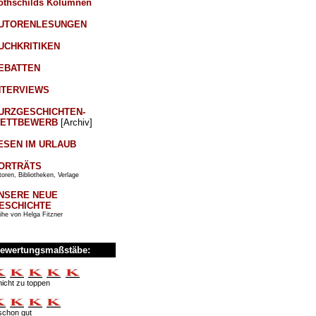
othschilds Kolumnen
UTORENLESUNGEN
UCHKRITIKEN
EBATTEN
NTERVIEWS
URZGESCHICHTEN-
ETTBEWERB
[Archiv]
ESEN IM URLAUB
ORTRÄTS
oren, Bibliotheken, Verlage
NSERE NEUE
ESCHICHTE
ihe von Helga Fitzner
ewertungsmaßstäbe:
nicht zu toppen
schon gut