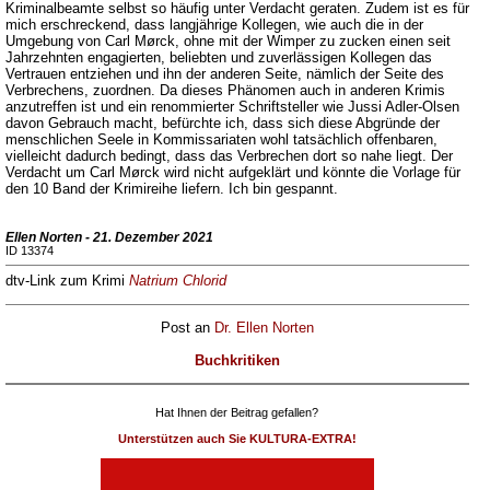
Kriminalbeamte selbst so häufig unter Verdacht geraten. Zudem ist es für
mich erschreckend, dass langjährige Kollegen, wie auch die in der
Umgebung von Carl Mørck, ohne mit der Wimper zu zucken einen seit
Jahrzehnten engagierten, beliebten und zuverlässigen Kollegen das
Vertrauen entziehen und ihn der anderen Seite, nämlich der Seite des
Verbrechens, zuordnen. Da dieses Phänomen auch in anderen Krimis
anzutreffen ist und ein renommierter Schriftsteller wie Jussi Adler-Olsen
davon Gebrauch macht, befürchte ich, dass sich diese Abgründe der
menschlichen Seele in Kommissariaten wohl tatsächlich offenbaren,
vielleicht dadurch bedingt, dass das Verbrechen dort so nahe liegt. Der
Verdacht um Carl Mørck wird nicht aufgeklärt und könnte die Vorlage für
den 10 Band der Krimireihe liefern. Ich bin gespannt.
Ellen Norten - 21. Dezember 2021
ID 13374
dtv-Link zum Krimi
Natrium Chlorid
Post an
Dr. Ellen Norten
Buchkritiken
Hat Ihnen der Beitrag gefallen?
Unterstützen auch Sie KULTURA-EXTRA!