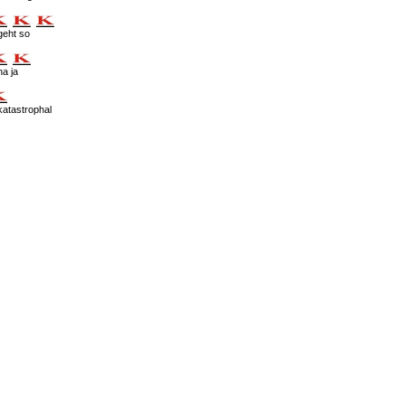
geht so
na ja
katastrophal