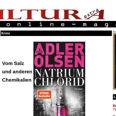
An
Krimi
Vom Salz
und anderen
Chemikalien
L
K
T