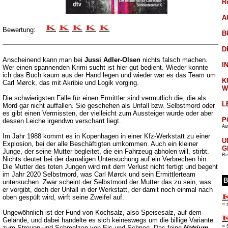
R
A
Bewertung:
B
D
Anscheinend kann man bei
Jussi Adler-Olsen
nichts falsch machen.
I
Wer einen spannenden Krimi sucht ist hier gut bedient. Wieder konnte
ich das Buch kaum aus der Hand legen und wieder war es das Team um
K
Carl Mørck, das mit Akribie und Logik vorging.
W
Die schwierigsten Fälle für einen Ermittler sind vermutlich die, die als
L
Mord gar nicht auffallen. Sie geschehen als Unfall bzw. Selbstmord oder
es gibt einen Vermissten, der vielleicht zum Aussteiger wurde oder aber
P
dessen Leiche irgendwo verscharrt liegt.
Aut
Im Jahr 1988 kommt es in Kopenhagen in einer Kfz-Werkstatt zu einer
U
Explosion, bei der alle Beschäftigten umkommen. Auch ein kleiner
G
Junge, der seine Mutter begleitet, die ein Fahrzeug abholen will, stirbt.
Re
Nichts deutet bei der damaligen Untersuchung auf ein Verbrechen hin.
Die Mutter des toten Jungen wird mit dem Verlust nicht fertigt und begeht
im Jahr 2020 Selbstmord, was Carl Mørck und sein Ermittlerteam
B
untersuchen. Zwar scheint der Selbstmord der Mutter das zu sein, was
er vorgibt, doch der Unfall in der Werkstatt, der damit noch einmal nach
oben gespült wird, wirft seine Zweifel auf.
= 
Ungewöhnlich ist der Fund von Kochsalz, also Speisesalz, auf dem
Gelände, und dabei handelte es sich keineswegs um die billige Variante
= 
zum Streuen und Schmelzen von Eis und Schnee. Das feine
Natrium