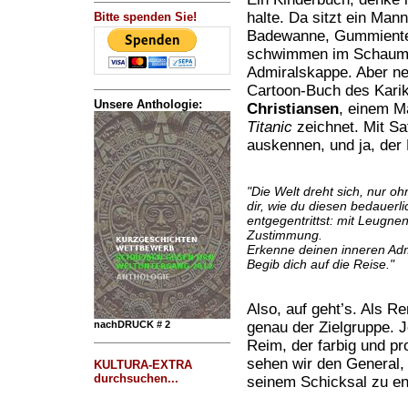
halte. Da sitzt ein Mann
Bitte spenden Sie!
Badewanne, Gummiente 
schwimmen im Schaum, 
Admiralskappe. Aber nei
Cartoon-Buch des Karik
Unsere Anthologie:
Christiansen
, einem M
Titanic
zeichnet. Mit Sat
auskennen, und ja, der 
"Die Welt dreht sich, nur oh
dir, wie du diesen bedauer
entgegentrittst: mit Leugn
Zustimmung.
Erkenne deinen inneren Adm
Begib dich auf die Reise."
Also, auf geht’s. Als R
nachDRUCK # 2
genau der Zielgruppe. J
Reim, der farbig und prof
sehen wir den General,
KULTURA-EXTRA
durchsuchen...
seinem Schicksal zu en