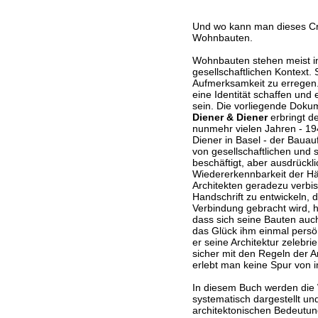
Und wo kann man dieses Cr
Wohnbauten.
Wohnbauten stehen meist i
gesellschaftlichen Kontext. 
Aufmerksamkeit zu erregen. 
eine Identität schaffen und
sein. Die vorliegende Dok
Diener & Diener
erbringt de
nunmehr vielen Jahren - 19
Diener in Basel - der Baua
von gesellschaftlichen und
beschäftigt, aber ausdrückli
Wiedererkennbarkeit der Häu
Architekten geradezu verbis
Handschrift zu entwickeln, 
Verbindung gebracht wird, 
dass sich seine Bauten auch
das Glück ihm einmal pers
er seine Architektur zelebri
sicher mit den Regeln der Ar
erlebt man keine Spur von i
In diesem Buch werden die
systematisch dargestellt un
architektonischen Bedeutung