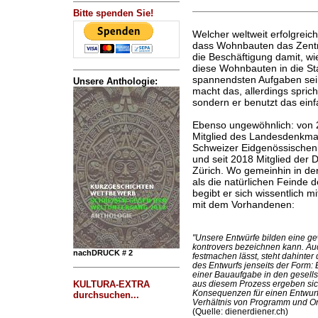
Bitte spenden Sie!
Welcher weltweit erfolgreic
dass Wohnbauten das Zentr
die Beschäftigung damit, 
diese Wohnbauten in die Sta
spannendsten Aufgaben sei
Unsere Anthologie:
macht das, allerdings sprich
sondern er benutzt das ein
Ebenso ungewöhnlich: von 
Mitglied des Landesdenkmalra
Schweizer Eidgenössischen 
und seit 2018 Mitglied der
Zürich. Wo gemeinhin in de
als die natürlichen Feinde 
begibt er sich wissentlich m
mit dem Vorhandenen:
"Unsere Entwürfe bilden eine 
kontrovers bezeichnen kann. Auc
nachDRUCK # 2
festmachen lässt, steht dahinte
des Entwurfs jenseits der Form:
einer Bauaufgabe in den gesell
KULTURA-EXTRA
aus diesem Prozess ergeben sich
Konsequenzen für einen Entwur
durchsuchen...
Verhältnis von Programm und Or
(Quelle: dienerdiener.ch)