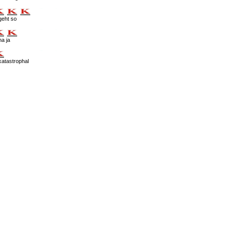
geht so
na ja
katastrophal