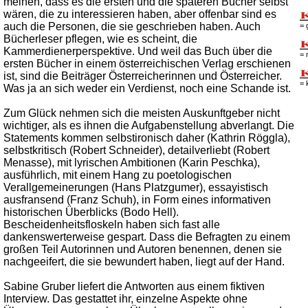
meinen, dass es die ersten und die späteren Bücher selbst
wären, die zu interessieren haben, aber offenbar sind es
auch die Personen, die sie geschrieben haben. Auch
= 
Bücherleser pflegen, wie es scheint, die
Kammerdienerperspektive. Und weil das Buch über die
= 
ersten Bücher in einem österreichischen Verlag erschienen
ist, sind die Beiträger Österreicherinnen und Österreicher.
= 
Was ja an sich weder ein Verdienst, noch eine Schande ist.
Zum Glück nehmen sich die meisten Auskunftgeber nicht
wichtiger, als es ihnen die Aufgabenstellung abverlangt. Die
Statements kommen selbstironisch daher (Kathrin Röggla),
selbstkritisch (Robert Schneider), detailverliebt (Robert
Menasse), mit lyrischen Ambitionen (Karin Peschka),
ausführlich, mit einem Hang zu poetologischen
Verallgemeinerungen (Hans Platzgumer), essayistisch
ausfransend (Franz Schuh), in Form eines informativen
historischen Überblicks (Bodo Hell).
Bescheidenheitsfloskeln haben sich fast alle
dankenswerterweise gespart. Dass die Befragten zu einem
großen Teil Autorinnen und Autoren benennen, denen sie
nachgeeifert, die sie bewundert haben, liegt auf der Hand.
Sabine Gruber liefert die Antworten aus einem fiktiven
Interview. Das gestattet ihr, einzelne Aspekte ohne