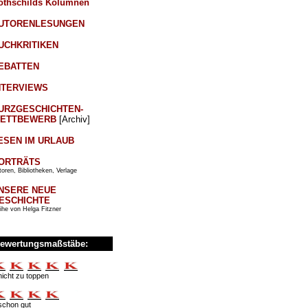
othschilds Kolumnen
UTORENLESUNGEN
UCHKRITIKEN
EBATTEN
NTERVIEWS
URZGESCHICHTEN-
ETTBEWERB
[Archiv]
ESEN IM URLAUB
ORTRÄTS
oren, Bibliotheken, Verlage
NSERE NEUE
ESCHICHTE
ihe von Helga Fitzner
ewertungsmaßstäbe:
nicht zu toppen
schon gut