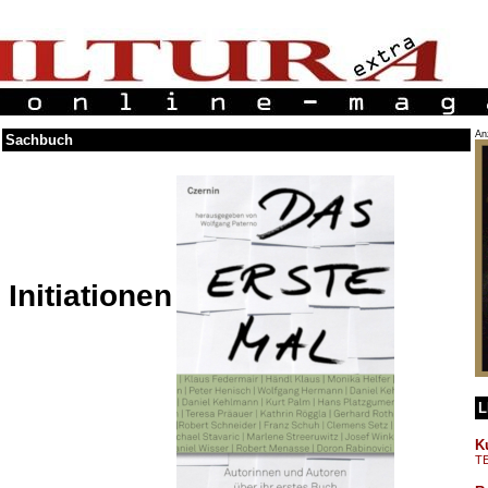
An
Sachbuch
Initiationen
L
K
T