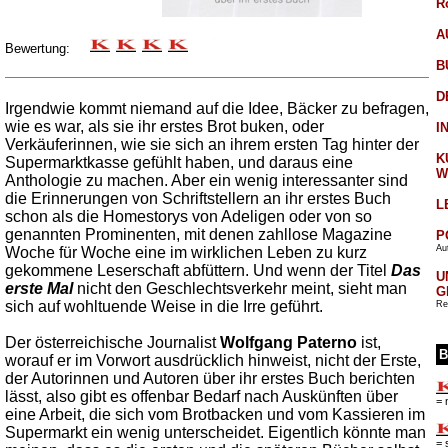
R
A
Bewertung:
B
D
Irgendwie kommt niemand auf die Idee, Bäcker zu befragen,
wie es war, als sie ihr erstes Brot buken, oder
I
Verkäuferinnen, wie sie sich an ihrem ersten Tag hinter der
K
Supermarktkasse gefühlt haben, und daraus eine
W
Anthologie zu machen. Aber ein wenig interessanter sind
die Erinnerungen von Schriftstellern an ihr erstes Buch
L
schon als die Homestorys von Adeligen oder von so
genannten Prominenten, mit denen zahllose Magazine
P
Aut
Woche für Woche eine im wirklichen Leben zu kurz
gekommene Leserschaft abfüttern. Und wenn der Titel
Das
U
erste Mal
nicht den Geschlechtsverkehr meint, sieht man
G
sich auf wohltuende Weise in die Irre geführt.
Re
Der österreichische Journalist
Wolfgang Paterno
ist,
B
worauf er im Vorwort ausdrücklich hinweist, nicht der Erste,
der Autorinnen und Autoren über ihr erstes Buch berichten
lässt, also gibt es offenbar Bedarf nach Auskünften über
= 
eine Arbeit, die sich vom Brotbacken und vom Kassieren im
Supermarkt ein wenig unterscheidet. Eigentlich könnte man
= 