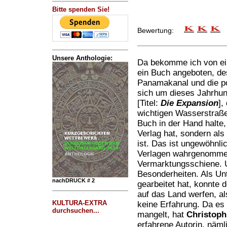
Bitte spenden Sie!
Bewertung:
Unsere Anthologie:
Da bekomme ich von ei
ein Buch angeboten, de
Panamakanal und die pol
sich um dieses Jahrhund
[Titel:
Die Expansion
],
wichtigen Wasserstraße 
Buch in der Hand halte
Verlag hat, sondern al
ist. Das ist ungewöhnli
Verlagen wahrgenommen
Vermarktungsschiene. U
Besonderheiten. Als Un
nachDRUCK # 2
gearbeitet hat, konnte d
auf das Land werfen, als
KULTURA-EXTRA
keine Erfahrung. Da es 
durchsuchen...
mangelt, hat
Christoph
erfahrene Autorin, näml