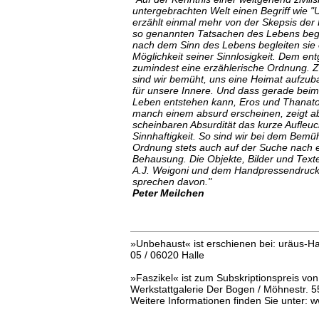
untergebrachten Welt einen Begriff wie 
erzählt einmal mehr von der Skepsis der K
so genannten Tatsachen des Lebens beg
nach dem Sinn des Lebens begleiten sie 
Möglichkeit seiner Sinnlosigkeit. Dem e
zumindest eine erzählerische Ordnung. 
sind wir bemüht, uns eine Heimat aufzubau
für unsere Innere. Und dass gerade beim
Leben entstehen kann, Eros und Thanat
manch einem absurd erscheinen, zeigt ab
scheinbaren Absurdität das kurze Aufleu
Sinnhaftigkeit. So sind wir bei dem Bemü
Ordnung stets auch auf der Suche nach 
Behausung. Die Objekte, Bilder und Tex
A.J. Weigoni und dem Handpressendrucke
sprechen davon."
Peter Meilchen
»Unbehaust« ist erschienen bei: uräus-H
05 / 06020 Halle
»Faszikel« ist zum Subskriptionspreis von 
Werkstattgalerie Der Bogen / Möhnestr. 5
Weitere Informationen finden Sie unter: 