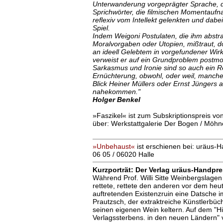
Unterwanderung vorgeprägter Sprache, 
Sprichwörter, die filmischen Momentauf
reflexiv vom Intellekt gelenkten und dabe
Spiel.
Indem Weigoni Postulaten, die ihm abstr
Moralvorgaben oder Utopien, mißtraut, d
an ideell Gelebtem in vorgefundener Wirkli
verweist er auf ein Grundproblem postmode
Sarkasmus und Ironie sind so auch ein R
Ernüchterung, obwohl, oder weil, manche
Blick Heiner Müllers oder Ernst Jüngers a
nahekommen."
Holger Benkel
»Faszikel« ist zum Subskriptionspreis von
über: Werkstattgalerie Der Bogen / Möhne
»Unbehaust«
ist erschienen bei: uräus-H
06 05 / 06020 Halle
Kurzporträt: Der Verlag uräus-Handpr
Während Prof. Willi Sitte Weinbergslagen
rettete, rettete den anderen vor dem heu
auftretenden Existenzruin eine Datsche 
Prautzsch, der extraktreiche Künstlerbüch
seinen eigenen Wein keltern. Auf dem "H
Verlagssterbens. in den neuen Ländern" ve