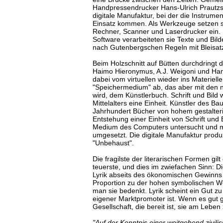
Handpressendrucker Hans-Ulrich Prautzsc
digitale Manufaktur, bei der die Instrum
Einsatz kommen. Als Werkzeuge setzen si
Rechner, Scanner und Laserdrucker ein. M
Software verarbeiteten sie Texte und Bil
nach Gutenbergschen Regeln mit Bleisat
Beim Holzschnitt auf Bütten durchdringt d
Haimo Hieronymus, A.J. Weigoni und Han
dabei vom virtuellen wieder ins Materielle,
"Speichermedium" ab, das aber mit den n
wird, dem Künstlerbuch. Schrift und Bild
Mittelalters eine Einheit. Künstler des B
Jahrhundert Bücher von hohem gestalter
Entstehung einer Einheit von Schrift und B
Medium des Computers untersucht und m
umgesetzt. Die digitale Manufaktur produ
"Unbehaust".
Die fragilste der literarischen Formen gil
teuerste, und dies im zwiefachen Sinn: D
Lyrik abseits des ökonomischen Gewinns s
Proportion zu der hohen symbolischen We
man sie bedenkt. Lyrik scheint ein Gut zu
eigener Marktpromoter ist. Wenn es gut ge
Gesellschaft, die bereit ist, sie am Leben
"Auf der Kenntnis einer weitgehend zivilis