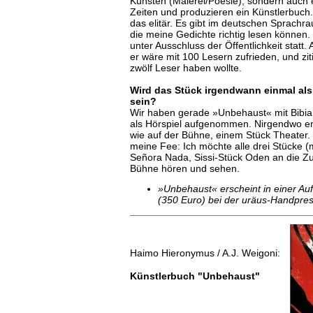
Künsten (Malerei/Poesie), sondern auch 
Zeiten und produzieren ein Künstlerbuc
das elitär. Es gibt im deutschen Sprach
die meine Gedichte richtig lesen können.
unter Ausschluss der Öffentlichkeit statt.
er wäre mit 100 Lesern zufrieden, und zi
zwölf Leser haben wollte.
Wird das Stück irgendwann einmal als
sein?
Wir haben gerade »Unbehaust« mit Bibi
als Hörspiel aufgenommen. Nirgendwo ent
wie auf der Bühne, einem Stück Theater.
meine Fee: Ich möchte alle drei Stücke 
Señora Nada, Sissi-Stück Oden an die Zu
Bühne hören und sehen.
»Unbehaust« erscheint in einer Au
(350 Euro) bei der uräus-Handpres
Haimo Hieronymus / A.J. Weigoni:
Künstlerbuch "Unbehaust"