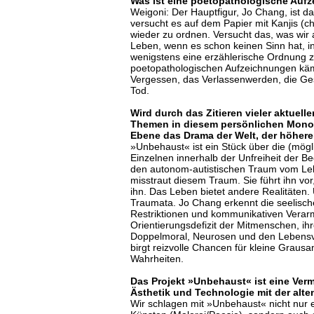
Was ist eine poetopathologische Auf
Weigoni: Der Hauptfigur, Jo Chang, ist da
versucht es auf dem Papier mit Kanjis (ch
wieder zu ordnen. Versucht das, was wir 
Leben, wenn es schon keinen Sinn hat, i
wenigstens eine erzählerische Ordnung z
poetopathologischen Aufzeichnungen kä
Vergessen, das Verlassenwerden, die Ges
Tod.
Wird durch das Zitieren vieler aktuelle
Themen in diesem persönlichen Monod
Ebene das Drama der Welt, der höhere
»Unbehaust« ist ein Stück über die (mögli
Einzelnen innerhalb der Unfreiheit der B
den autonom-autistischen Traum vom Le
misstraut diesem Traum. Sie führt ihn vor, 
ihn. Das Leben bietet andere Realitäten
Traumata. Jo Chang erkennt die seelisc
Restriktionen und kommunikativen Vera
Orientierungsdefizit der Mitmenschen, ih
Doppelmoral, Neurosen und den Lebensve
birgt reizvolle Chancen für kleine Graus
Wahrheiten.
Das Projekt »Unbehaust« ist eine Ve
Ästhetik und Technologie mit der alte
Wir schlagen mit »Unbehaust« nicht nur 