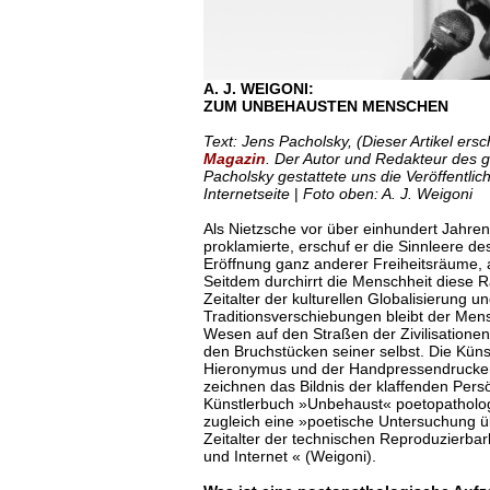
A. J. WEIGONI:
ZUM UNBEHAUSTEN MENSCHEN
Text: Jens Pacholsky, (Dieser Artikel ersc
Magazin
. Der Autor und Redakteur des 
Pacholsky gestattete uns die Veröffentlic
Internetseite
|
Foto oben: A. J. Weigoni
Als Nietzsche vor über einhundert Jahre
proklamierte, erschuf er die Sinnleere d
Eröffnung ganz anderer Freiheitsräume, a
Seitdem durchirrt die Menschheit diese R
Zeitalter der kulturellen Globalisierung u
Traditionsverschiebungen bleibt der Men
Wesen auf den Straßen der Zivilisatione
den Bruchstücken seiner selbst. Die Küns
Hieronymus und der Handpressendrucker
zeichnen das Bildnis der klaffenden Persö
Künstlerbuch »Unbehaust« poetopatholog
zugleich eine »poetische Untersuchung ü
Zeitalter der technischen Reproduzierba
und Internet « (Weigoni).