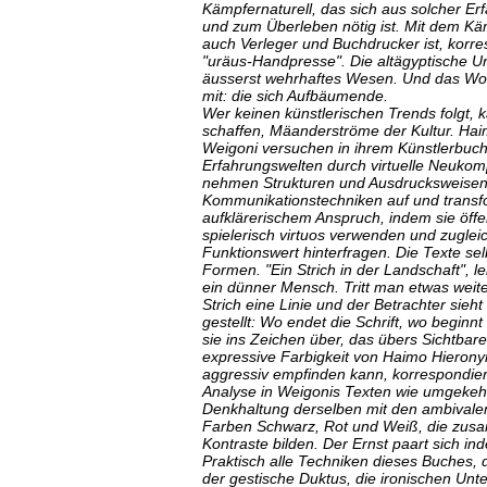
Kämpfernaturell, das sich aus solcher Erf
und zum Überleben nötig ist. Mit dem Käm
auch Verleger und Buchdrucker ist, korr
"uräus-Handpresse". Die altägyptische Ur
äusserst wehrhaftes Wesen. Und das Wor
mit: die sich Aufbäumende.
Wer keinen künstlerischen Trends folgt,
schaffen, Mäanderströme der Kultur. Ha
Weigoni versuchen in ihrem Künstlerbuch
Erfahrungswelten durch virtuelle Neukomp
nehmen Strukturen und Ausdrucksweise
Kommunikationstechniken auf und transfo
aufklärerischem Anspruch, indem sie öffe
spielerisch virtuos verwenden und zugleich
Funktionswert hinterfragen. Die Texte sel
Formen. "Ein Strich in der Landschaft", l
ein dünner Mensch. Tritt man etwas weit
Strich eine Linie und der Betrachter sieht
gestellt: Wo endet die Schrift, wo beginn
sie ins Zeichen über, das übers Sichtbar
expressive Farbigkeit von Haimo Hieronym
aggressiv empfinden kann, korrespondier
Analyse in Weigonis Texten wie umgekehrt
Denkhaltung derselben mit den ambival
Farben Schwarz, Rot und Weiß, die zus
Kontraste bilden. Der Ernst paart sich inde
Praktisch alle Techniken dieses Buches, d
der gestische Duktus, die ironischen Unte