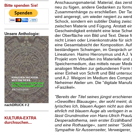
Anschauungsmaterial. Material, das zers
Bitte spenden Sie!
neu zu fügen, andere Gedanken zu formu
Zusammenhänge zu erschließen. Der Tas
wird angeregt, um wieder negiert zu werd
Schock, sondern ein subtiler Dialog zwisc
zwischen Materie und Fügung. Anstatt ei
Geschwindigkeit entsteht eine leise Schwi
Unsere Anthologie:
der Oberfläche von Bild und Text. Diese 
nicht Linien oder Linienkonstrukte für sic
eine Gesamtabsicht der Komposition. Auf
beständigem Schwingen, im Gespräch und
Lineaturen. Haimo Hieronymus und A.J. 
Projekt vom Virtuellen ins Materielle und z
Speichermedium, das mittels neuer Medien
analogen Medien zur gebundenen Form fi
einer Einheit von Schrift und Bild unter
und A.J. Weigoni im Medium des Compute
Neheimer Atelier um. Die "digitale Manufa
»Faszikel«.
"Bereits der Titel seines jüngst erschien
»Gewolltes Blauauge«, der wohl meint, da
nachDRUCK # 2
lyrisches Ich, blauen Augen nicht aus de
ehrlich mit blauem Auge als verlogen in w
lässt Grundmotive von Hans-Ulrich Praut
KULTURA-EXTRA
Desperadothema, sein erster Erzählban
durchsuchen...
und eine Rothaarige«, samt seiner "Solidar
Sympathie für Aussenseiter, Verweigerer,