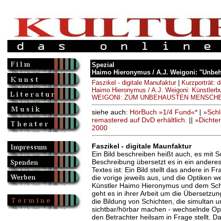
Spezial
Haimo Hieronymus / A.J. Weigoni: "Unbeh
Faszikel - digitale Manufaktur
|
Kurzporträt: 
Haimo Hieronymus / A.J. Weigoni: Künstler
WEIGONI: ZUM UNBEHAUSTEN MENSCH
siehe auch:
HörBuch »1/4 Fund«*
|
»Schl
remastered auf DvD erhältlich.
||
»Dichte
2000
Faszikel - digitale Maunfaktur
Ein Bild beschreiben heißt auch, es mit S
Beschreibung übersetzt es in ein andere
Textes ist: Ein Bild stellt das andere in F
die vorige jeweils aus, und die Optiken 
Künstler Haimo Hieronymus und dem Schri
geht es in ihrer Arbeit um die Übersetzu
die Bildung von Schichten, die simultan 
sichtbar/hörbar machen - wechselnde Opti
den Betrachter heilsam in Frage stellt. Das