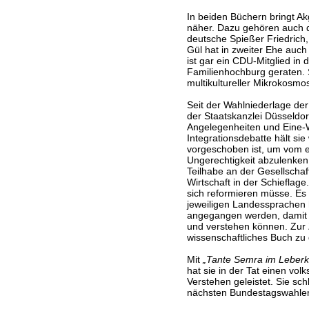
In beiden Büchern bringt A
näher. Dazu gehören auch d
deutsche Spießer Friedrich,
Gül hat in zweiter Ehe auch
ist gar ein CDU-Mitglied in 
Familienhochburg geraten. S
multikultureller Mikrokosmo
Seit der Wahlniederlage der
der Staatskanzlei Düsseldorf
Angelegenheiten und Eine-We
Integrationsdebatte hält sie
vorgeschoben ist, um vom e
Ungerechtigkeit abzulenken.
Teilhabe an der Gesellschaf
Wirtschaft in der Schieflag
sich reformieren müsse. Es
jeweiligen Landessprachen
angegangen werden, damit a
und verstehen können. Zur Z
wissenschaftliches Buch zu
Mit
„Tante Semra im Leberk
hat sie in der Tat einen vo
Verstehen geleistet. Sie sc
nächsten Bundestagswahle