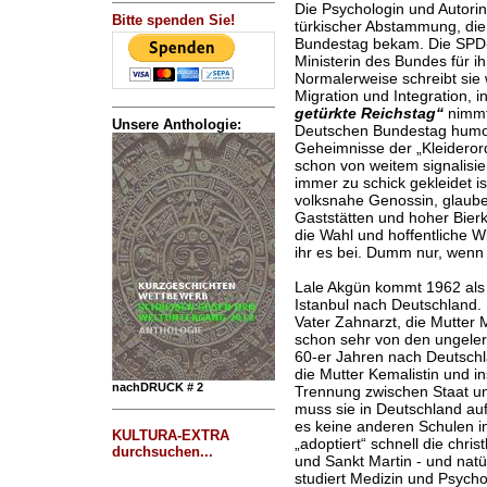
Die Psychologin und Autori
Bitte spenden Sie!
türkischer Abstammung, die
Bundestag bekam. Die SPD-P
Ministerin des Bundes für i
Normalerweise schreibt sie
Migration und Integration, 
getürkte Reichstag“
nimmt 
Unsere Anthologie:
Deutschen Bundestag humor
Geheimnisse der „Kleiderord
schon von weitem signalisie
immer zu schick gekleidet is
volksnahe Genossin, glaub
Gaststätten und hoher Bierk
die Wahl und hoffentliche W
ihr es bei. Dumm nur, wenn 
Lale Akgün kommt 1962 als 
Istanbul nach Deutschland. 
Vater Zahnarzt, die Mutter 
schon sehr von den ungelern
60-er Jahren nach Deutschlan
die Mutter Kemalistin und 
nachDRUCK # 2
Trennung zwischen Staat und
muss sie in Deutschland auf
es keine anderen Schulen in
KULTURA-EXTRA
„adoptiert“ schnell die chri
durchsuchen...
und Sankt Martin - und natü
studiert Medizin und Psycho