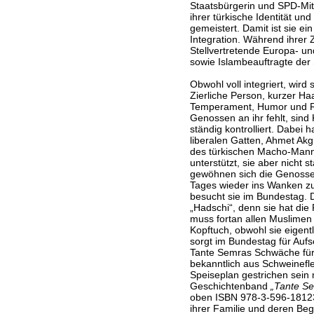
Staatsbürgerin und SPD-Mit
ihrer türkische Identität und 
gemeistert. Damit ist sie ei
Integration. Während ihrer Z
Stellvertretende Europa- un
sowie Islambeauftragte der
Obwohl voll integriert, wird
Zierliche Person, kurzer Haar
Temperament, Humor und Re
Genossen an ihr fehlt, sind
ständig kontrolliert. Dabei
liberalen Gatten, Ahmet Akg
des türkischen Macho-Manne
unterstützt, sie aber nicht 
gewöhnen sich die Genossen
Tages wieder ins Wanken zu
besucht sie im Bundestag. D
„Hadschi“, denn sie hat die
muss fortan allen Muslimen a
Kopftuch, obwohl sie eigentli
sorgt im Bundestag für Aufse
Tante Semras Schwäche für
bekanntlich aus Schweinefl
Speiseplan gestrichen sein
Geschichtenband
„Tante S
oben ISBN 978-3-596-18123-
ihrer Familie und deren Beg