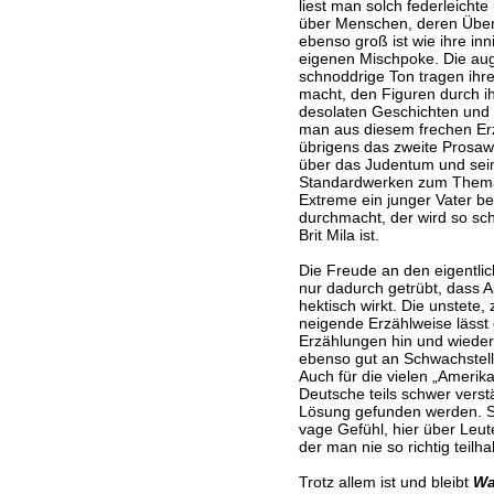
liest man solch federleicht
über Menschen, deren Über
ebenso groß ist wie ihre in
eigenen Mischpoke. Die au
schnoddrige Ton tragen ihr
macht, den Figuren durch ihr
desolaten Geschichten und 
man aus diesem frechen Er
übrigens das zweite Prosaw
über das Judentum und sei
Standardwerken zum Thema.
Extreme ein junger Vater b
durchmacht, der wird so sch
Brit Mila ist.
Die Freude an den eigentlich
nur dadurch getrübt, dass Al
hektisch wirkt. Die unstete
neigende Erzählweise lässt 
Erzählungen hin und wieder 
ebenso gut an Schwachstell
Auch für die vielen „Amerik
Deutsche teils schwer verst
Lösung gefunden werden. So
vage Gefühl, hier über Leu
der man nie so richtig teilh
Trotz allem ist und bleibt
Wa