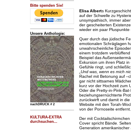
Bitte spenden Sie!
Elisa Albert
s Kurzgeschicht
auf der Schwelle zu Hyster
unsympathisch, immer aber s
der gescheiterten Existenze
wieder ein paar Pluspunkte 
Unsere Anthologie:
Quer durch das jüdische Fes
emotionalen Schräglagen ha
unwahrscheinliche Episoden,
einem trotzdem verblüffend 
Beispiel das Außenseitermä
Exkursion um ihren Platz in
Gefühle ringt, und schließli
„Und was, wenn es mich nic
Rachel mit Betonung auf –ch
gar nicht sittsames Mädche
kurz vor der Hochzeit zum U
Oder die Pretty-in-Pink-Bat-
beziehungsernüchterte Prota
zurückwirft und damit in die 
Website mit den Torah-Woch
nachDRUCK # 2
von der Pornoseite entfernt.
KULTURA-EXTRA
Der mit Cocktailschirmche
durchsuchen...
Cover spricht Bände. Selte
Generation amerikanischer 