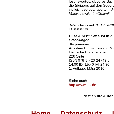
lesenswertes, cleveres Buch.
die übrigens auf den Sedera
vielleicht so beantworten:
„H
Manischewitz. Le’Chaim!“
Jaleh Ojan - red. 3. Juli 2010
ID 00000004705
Elisa Albert: "Was ist in 
Erzählungen
dtv premium
Aus dem Englischen von M
Deutsche Erstausgabe
220 Seite
ISBN 978-3-423-24749-8
14,90 [D] 15,40 [A] 24,90
1. Auflage, März 2010
Siehe auch:
http://www.dtv.de
Post an die Autori
Home
Datenschutz