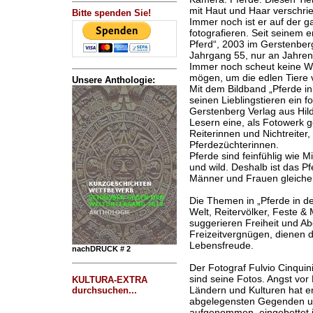
mit Haut und Haar verschri
Bitte spenden Sie!
Immer noch ist er auf der 
fotografieren. Seit seinem 
Pferd“, 2003 im Gerstenberg 
Jahrgang 55, nur an Jahren
Immer noch scheut keine We
mögen, um die edlen Tiere 
Unsere Anthologie:
Mit dem Bildband „Pferde in 
seinen Lieblingstieren ein 
Gerstenberg Verlag aus Hil
Lesern eine, als Fotowerk ge
Reiterinnen und Nichtreiter,
Pferdezüchterinnen.
Pferde sind feinfühlig wie M
und wild. Deshalb ist das P
Männer und Frauen gleiche
Die Themen in „Pferde in de
Welt, Reitervölker, Feste &
suggerieren Freiheit und Ab
Freizeitvergnügen, dienen 
Lebensfreude.
nachDRUCK # 2
Der Fotograf Fulvio Cinquini 
sind seine Fotos. Angst vo
KULTURA-EXTRA
Ländern und Kulturen hat er
durchsuchen...
abgelegensten Gegenden un
aufgenommen, eingebettet in