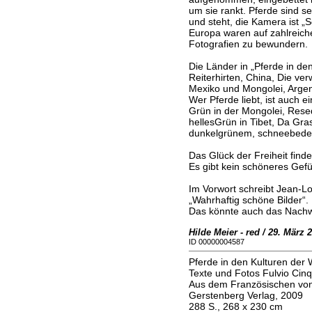
um sie rankt. Pferde sind s
und steht, die Kamera ist „S
Europa waren auf zahlreich
Fotografien zu bewundern.
Die Länder in „Pferde in den
Reiterhirten, China, Die v
Mexiko und Mongolei, Argen
Wer Pferde liebt, ist auch 
Grün in der Mongolei, Rese
hellesGrün in Tibet, Da Gr
dunkelgrünem, schneebede
Das Glück der Freiheit fin
Es gibt kein schöneres Gefü
Im Vorwort schreibt Jean-
„Wahrhaftig schöne Bilder“.
Das könnte auch das Nachwo
Hilde Meier - red / 29. März 
ID 00000004587
Pferde in den Kulturen der 
Texte und Fotos Fulvio Cinq
Aus dem Französischen von
Gerstenberg Verlag, 2009
288 S., 268 x 230 cm