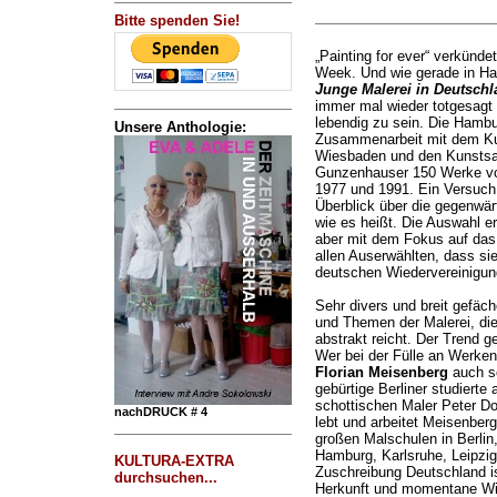
Bitte spenden Sie!
„Painting for ever“ verkündet
Week. Und wie gerade in Ha
Junge Malerei in Deutschl
immer mal wieder totgesagt
lebendig zu sein. Die Hambur
Unsere Anthologie:
Zusammenarbeit mit dem 
Wiesbaden und den Kunsts
Gunzenhauser 150 Werke vo
1977 und 1991. Ein Versuch
Überblick über die gegenwär
wie es heißt. Die Auswahl e
aber mit dem Fokus auf das 
allen Auserwählten, dass sie
deutschen Wiedervereinigung
Sehr divers und breit gefäch
und Themen der Malerei, die
abstrakt reicht. Der Trend 
Wer bei der Fülle an Werken 
Florian Meisenberg
auch s
gebürtige Berliner studiert
schottischen Maler Peter Do
nachDRUCK # 4
lebt und arbeitet Meisenber
großen Malschulen in Berlin,
Hamburg, Karlsruhe, Leipzig
KULTURA-EXTRA
Zuschreibung Deutschland ist
durchsuchen...
Herkunft und momentane Wir