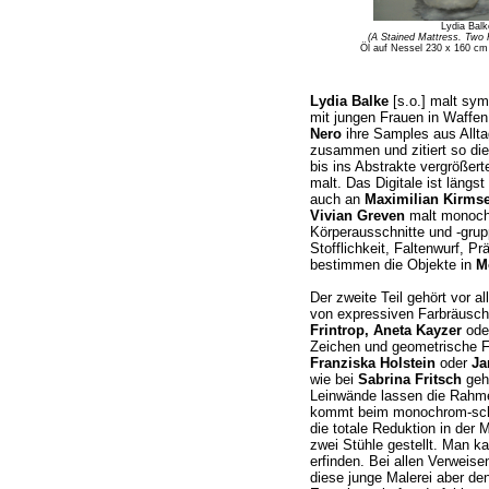
Lydia Bal
(A Stained Mattress. Two 
Öl auf Nessel 230 x 160 cm 
Lydia Balke
[s.o.] malt sym
mit jungen Frauen in Waffen
Nero
ihre Samples aus Allta
zusammen und zitiert so die
bis ins Abstrakte vergrößer
malt. Das Digitale ist läng
auch an
Maximilian Kirms
Vivian Greven
malt monoch
Körperausschnitte und -grup
Stofflichkeit, Faltenwurf, P
bestimmen die Objekte in
M
Der zweite Teil gehört vor al
von expressiven Farbräusch
Frintrop, Aneta Kayzer
ode
Zeichen und geometrische 
Franziska Holstein
oder
Ja
wie bei
Sabrina Fritsch
geh
Leinwände lassen die Rahme
kommt beim monochrom-schw
die totale Reduktion in der M
zwei Stühle gestellt. Man k
erfinden. Bei allen Verweis
diese junge Malerei aber de