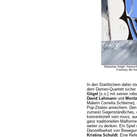
Sebastian Gögel:
Hyperc
Courtesy der Kü
In den Startlöchern dahin st
dem Damen-Quartett sicher 
Gögel
[s.o.] mit seinen robo
David Lehmann
und
Morit
Malerin Cornelia Schleime), d
Pop-Zitaten anreichern. Den 
zumeist Gegenständliches, 
konventionell sein muss, au
ganz traditionellen Malforme
weiter zu denken. Ein Spie
Darstellbarkeit von Bewegun
Kristina Schuldt
. Eine Ref