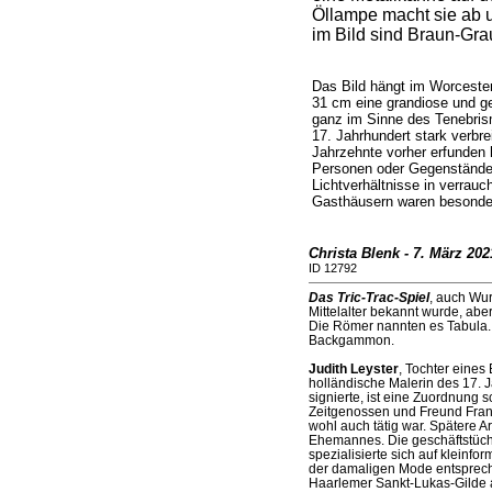
Öllampe macht sie ab u
im Bild sind Braun-Gra
Das Bild hängt im Worcester
31 cm eine grandiose und g
ganz im Sinne des Tenebrism
17. Jahrhundert stark verbr
Jahrzehnte vorher erfunden h
Personen oder Gegenstände
Lichtverhältnisse in verrau
Gasthäusern waren besonder
Christa Blenk - 7. März 202
ID 12792
Das Tric-Trac-Spiel
, auch Wur
Mittelalter bekannt wurde, ab
Die Römer nannten es Tabula. 
Backgammon.
Judith Leyster
, Tochter eines
holländische Malerin des 17. 
signierte, ist eine Zuordnung s
Zeitgenossen und Freund Frans
wohl auch tätig war. Spätere 
Ehemannes. Die geschäftstüchti
spezialisierte sich auf kleinf
der damaligen Mode entspreche
Haarlemer Sankt-Lukas-Gilde a