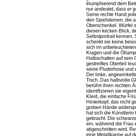
triumphierend dem Bet
nur andeutet, dass er g
Seine rechte Hand jeden
den Spielsteinen, die 
Oberschenkel. Würfel s
diesen kecken Blick, d
Selbstportrait kennen
schenkt sie keine beso
sich im unbeleuchtete
Kragen und die Öllamp
Halbschatten auf sein G
gestreiftes Oberteil l
seine Pluderhose und 
Der linke, angewinkelt
Tisch. Das halbvolle G
berührt ihren rechten Ä
identifizieren sie eigent
Kleid, die einfache Fri
Hinterkopf, das nicht g
groben Hände widerspre
hat sich die Künstlerin 
gebracht. Die schwarze
ein, während die Frau 
abgeschnitten wird. Re
eine Metallkanne auf 