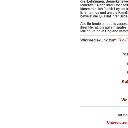
drei Lehrlingen. Bemerkenswer
Malerwelt. Nach ihrer Hochzei
kümmerte sich Judith Leyster i
Ehemannes und um die Familie.
beweist die Qualität ihrer Bilder
Alle ihr heute eindeutig zuge
ihrer Heirat, bis auf ein spätes
Million Pfund in England verst
Wikimedia-Link zum
Tric-
Pos
Kul
We
Hat Ihn
Unterstütze