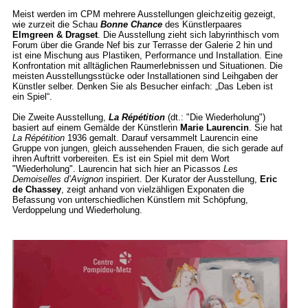
Meist werden im CPM mehrere Ausstellungen gleichzeitig gezeigt,
wie zurzeit die Schau
Bonne Chance
des Künstlerpaares
Elmgreen & Dragset
. Die Ausstellung zieht sich labyrinthisch vom
Forum über die Grande Nef bis zur Terrasse der Galerie 2 hin und
ist eine Mischung aus Plastiken, Performance und Installation. Eine
Konfrontation mit alltäglichen Raumerlebnissen und Situationen. Die
meisten Ausstellungsstücke oder Installationen sind Leihgaben der
Künstler selber. Denken Sie als Besucher einfach: „Das Leben ist
ein Spiel“.
Die Zweite Ausstellung,
La Répétition
(dt.: "Die Wiederholung")
basiert auf einem Gemälde der Künstlerin
Marie Laurencin
. Sie hat
La Répétition
1936 gemalt. Darauf versammelt Laurencin eine
Gruppe von jungen, gleich aussehenden Frauen, die sich gerade auf
ihren Auftritt vorbereiten. Es ist ein Spiel mit dem Wort
"Wiederholung". Laurencin hat sich hier an Picassos
Les
Demoiselles d’Avignon
inspiriert. Der Kurator der Ausstellung,
Eric
de Chassey
, zeigt anhand von vielzähligen Exponaten die
Befassung von unterschiedlichen Künstlern mit Schöpfung,
Verdoppelung und Wiederholung.