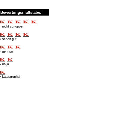
Bewertungsmaßstäbe:
= nicht zu toppen
= schon gut
= geht so
= na ja
= katastrophal