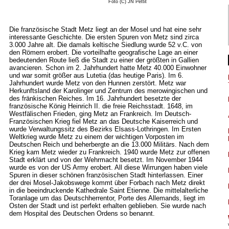
Foto (C) JN Pettit
Die französische Stadt Metz liegt an der Mosel und hat eine sehr
interessante Geschichte. Die ersten Spuren von Metz sind zirca
3.000 Jahre alt. Die damals keltische Siedlung wurde 52 v.C. von
den Römern erobert. Die vorteilhafte geografische Lage an einer
bedeutenden Route ließ die Stadt zu einer der größten in Gallien
avancieren. Schon im 2. Jahrhundert hatte Metz 40.000 Einwohner
und war somit größer aus Lutetia (das heutige Paris). Im 6.
Jahrhundert wurde Metz von den Hunnen zerstört. Metz war
Herkunftsland der Karolinger und Zentrum des merowingischen und
des fränkischen Reiches. Im 16. Jahrhundert besetzte der
französische König Heinrich II. die freie Reichsstadt. 1648, im
Westfälischen Frieden, ging Metz an Frankreich. Im Deutsch-
Französischen Krieg fiel Metz an das Deutsche Kaiserreich und
wurde Verwaltungssitz des Bezirks Elsass-Lothringen. Im Ersten
Weltkrieg wurde Metz zu einem der wichtigen Vorposten im
Deutschen Reich und beherbergte an die 13.000 Militärs. Nach dem
Krieg kam Metz wieder zu Frankreich. 1940 wurde Metz zur offenen
Stadt erklärt und von der Wehrmacht besetzt. Im November 1944
wurde es von der US Army erobert. All diese Wirrungen haben viele
Spuren in dieser schönen französischen Stadt hinterlassen. Einer
der drei Mosel-Jakobswege kommt über Forbach nach Metz direkt
in die beeindruckende Kathedrale Saint Etienne. Die mittelalterliche
Toranlage um das Deutschherrentor, Porte des Allemands, liegt im
Osten der Stadt und ist perfekt erhalten geblieben. Sie wurde nach
dem Hospital des Deutschen Ordens so benannt.