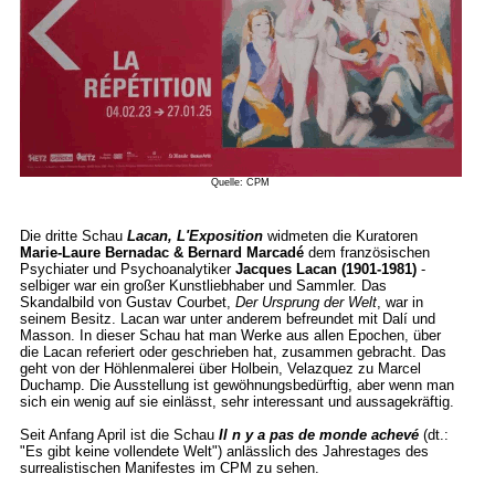
Quelle: CPM
Die dritte Schau
Lacan, L'Exposition
widmeten die Kuratoren
Marie-Laure Bernadac & Bernard Marcadé
dem französischen
Psychiater und Psychoanalytiker
Jacques Lacan (1901-1981)
-
selbiger war ein großer Kunstliebhaber und Sammler. Das
Skandalbild von Gustav Courbet,
Der Ursprung der Welt
, war in
seinem Besitz. Lacan war unter anderem befreundet mit Dalí und
Masson. In dieser Schau hat man Werke aus allen Epochen, über
die Lacan referiert oder geschrieben hat, zusammen gebracht. Das
geht von der Höhlenmalerei über Holbein, Velazquez zu Marcel
Duchamp. Die Ausstellung ist gewöhnungsbedürftig, aber wenn man
sich ein wenig auf sie einlässt, sehr interessant und aussagekräftig.
Seit Anfang April ist die Schau
Il n y a pas de monde achevé
(dt.:
"Es gibt keine vollendete Welt") anlässlich des Jahrestages des
surrealistischen Manifestes im CPM zu sehen.