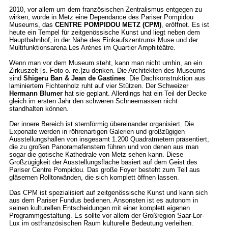
2010, vor allem um dem französischen Zentralismus entgegen zu
wirken, wurde in Metz eine Dependance des Pariser Pompidou
Museums, das
CENTRE POMPIDOU METZ (CPM)
, eröffnet. Es ist
heute ein Tempel für zeitgenössische Kunst und liegt neben dem
Hauptbahnhof, in der Nähe des Einkaufszentrums Muse und der
Multifunktionsarena Les Arènes im Quartier Amphitèâtre.
Wenn man vor dem Museum steht, kann man nicht umhin, an ein
Zirkuszelt [s. Foto o. re.]zu denken. Die Architekten des Museums
sind
Shigeru Ban & Jean de Gastines
. Die Dachkonstruktion aus
laminiertem Fichtenholz ruht auf vier Stützen. Der Schweizer
Hermann Blumer
hat sie geplant. Allerdings hat ein Teil der Decke
gleich im ersten Jahr den schweren Schneemassen nicht
standhalten können.
Der innere Bereich ist sternförmig übereinander organisiert. Die
Exponate werden in röhrenartigen Galerien und großzügigen
Ausstellungshallen von insgesamt 1.200 Quadratmetern präsentiert,
die zu großen Panoramafenstern führen und von denen aus man
sogar die gotische Kathedrale von Metz sehen kann. Diese
Großzügigkeit der Ausstellungsfläche basiert auf dem Geist des
Pariser Centre Pompidou. Das große Foyer besteht zum Teil aus
gläsernen Rolltorwänden, die sich komplett öffnen lassen.
Das CPM ist spezialisiert auf zeitgenössische Kunst und kann sich
aus dem Pariser Fundus bedienen. Ansonsten ist es autonom in
seinen kulturellen Entscheidungen mit einer komplett eigenen
Programmgestaltung. Es sollte vor allem der Großregion Saar-Lor-
Lux im ostfranzösischen Raum kulturelle Bedeutung verleihen.