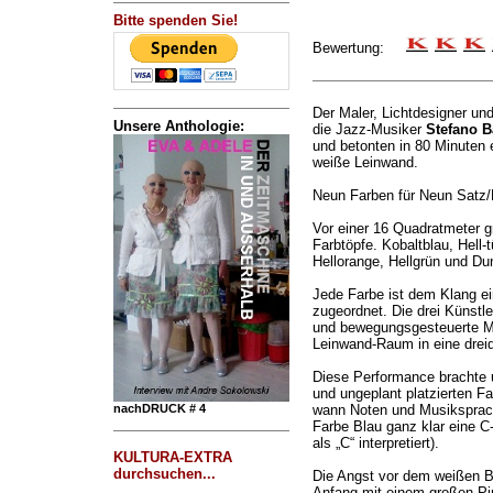
Bitte spenden Sie!
Bewertung:
Der Maler, Lichtdesigner un
Unsere Anthologie:
die Jazz-Musiker
Stefano B
und betonten in 80 Minuten 
weiße Leinwand.
Neun Farben für Neun Satz
Vor einer 16 Quadratmeter 
Farbtöpfe. Kobaltblau, Hell-
Hellorange, Hellgrün und Du
Jede Farbe ist dem Klang e
zugeordnet. Die drei Künstl
und bewegungsgesteuerte M
Leinwand-Raum in eine dreid
Diese Performance brachte u
und ungeplant platzierten F
nachDRUCK # 4
wann Noten und Musiksprach
Farbe Blau ganz klar eine C
als „C“ interpretiert).
KULTURA-EXTRA
durchsuchen...
Die Angst vor dem weißen Bl
Anfang mit einem großen Pi