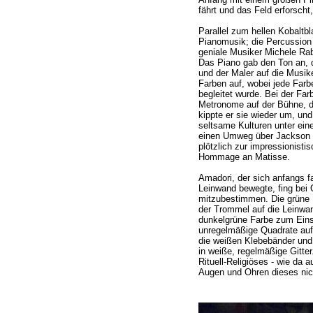
fährt und das Feld erforscht, 
Parallel zum hellen Kobaltbl
Pianomusik; die Percussion 
geniale Musiker Michele Ra
Das Piano gab den Ton an, 
und der Maler auf die Musike
Farben auf, wobei jede Far
begleitet wurde. Bei der Farb
Metronome auf der Bühne, die
kippte er sie wieder um, und
seltsame Kulturen unter ein
einen Umweg über Jackson P
plötzlich zur impressionist
Hommage an Matisse.
Amadori, der sich anfangs fa
Leinwand bewegte, fing bei
mitzubestimmen. Die grüne 
der Trommel auf die Leinwan
dunkelgrüne Farbe zum Einsa
unregelmäßige Quadrate auf
die weißen Klebebänder und
in weiße, regelmäßige Gitte
Rituell-Religiöses - wie da 
Augen und Ohren dieses nic