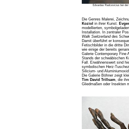
Edvardas Radcevicius bei de
Die Genres Malerei, Zeichnu
Koziol
in ihrer Kunst.
Evge
modellierten, symbolgeladen
Installation. In zentraler Pos
Walk Switzerland
des Schwe
Damit überführt er konseque
Fetischbilder in die dritte D
wie einige der bereits genan
Galerie Contemporary Fine 
Stands der schwäbischen Kün
Fall. Erwähnenswert sind hi
symbolischen Herz-Tuschez
Silicium- und Aluminiumoxid
Die Galerie Böhner zeigt kle
Tim David Trillsam
, die i
Gliedmaßen oder Insekten m