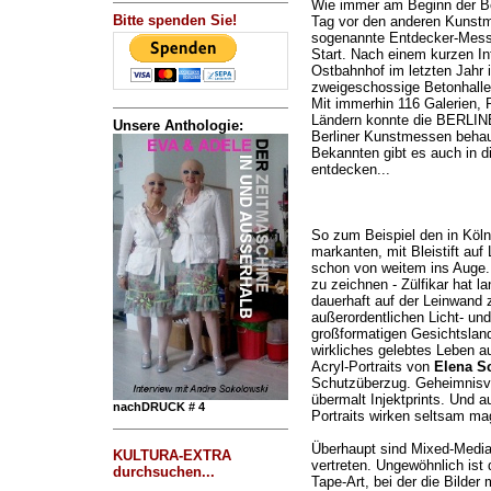
Wie immer am Beginn der Be
Bitte spenden Sie!
Tag vor den anderen Kunstm
sogenannte Entdecker-Mes
Start. Nach einem kurzen I
Ostbahnhof im letzten Jahr 
zweigeschossige Betonhalle
Mit immerhin 116 Galerien, 
Ländern konnte die BERLIN
Unsere Anthologie:
Berliner Kunstmessen behau
Bekannten gibt es auch in d
entdecken...
So zum Beispiel den in Köl
markanten, mit Bleistift auf
schon von weitem ins Auge. 
zu zeichnen - Zülfikar hat la
dauerhaft auf der Leinwand z
außerordentlichen Licht- und
großformatigen Gesichtslands
wirkliches gelebtes Leben a
Acryl-Portraits von
Elena S
Schutzüberzug. Geheimnisvo
übermalt Injektprints. Und 
nachDRUCK # 4
Portraits wirken seltsam ma
Überhaupt sind Mixed-Media-
KULTURA-EXTRA
vertreten. Ungewöhnlich ist
durchsuchen...
Tape-Art, bei der die Bilder