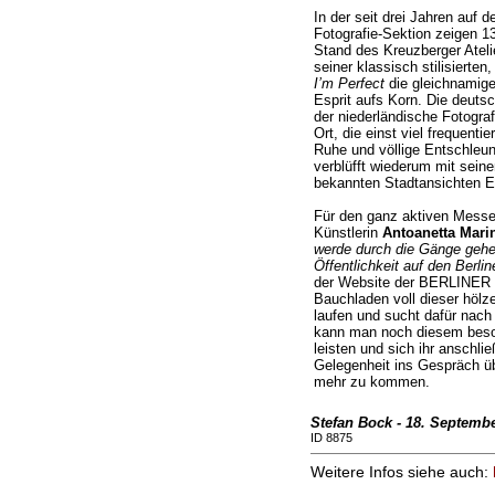
In der seit drei Jahren auf
Fotografie-Sektion zeigen 1
Stand des Kreuzberger Atel
seiner klassisch stilisierten
I’m Perfect
die gleichnamig
Esprit aufs Korn. Die deuts
der niederländische Fotogra
Ort, die einst viel frequenti
Ruhe und völlige Entschleu
verblüfft wiederum mit sein
bekannten Stadtansichten E
Für den ganz aktiven Messe
Künstlerin
Antoanetta Mari
werde durch die Gänge gehen
Öffentlichkeit auf den Berli
der Website der BERLINER L
Bauchladen voll dieser hölz
laufen und sucht dafür nach
kann man noch diesem beso
leisten und sich ihr anschli
Gelegenheit ins Gespräch üb
mehr zu kommen.
Stefan Bock - 18. Septemb
ID 8875
Weitere Infos siehe auch: