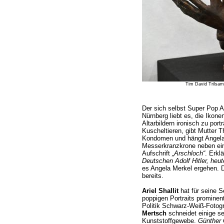
Tim David Trilsam
Der sich selbst Super Pop 
Nürnberg liebt es, die Ikone
Altarbildern ironisch zu port
Kuscheltieren, gibt Mutter 
Kondomen und hängt Angela
Messerkranzkrone neben eine
Aufschrift
„Arschloch“
. Erkl
Deutschen Adolf Hitler, heut
es Angela Merkel ergehen. 
bereits.
Ariel Shallit
hat für seine S
poppigen Portraits prominent
Politik Schwarz-Weiß-Fotogr
Mertsch
schneidet einige se
Kunststoffgewebe.
Günther 