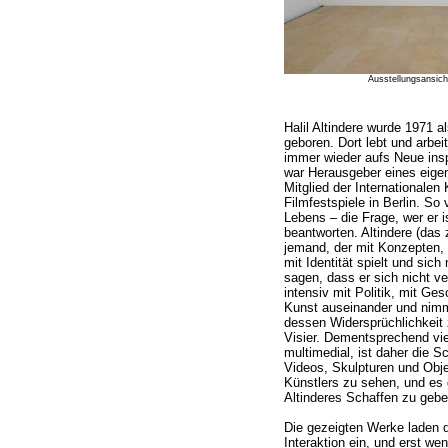
Ausstellungsansich
Halil Altindere wurde 1971 a
geboren. Dort lebt und arbeite
immer wieder aufs Neue inspi
war Herausgeber eines eige
Mitglied der Internationalen
Filmfestspiele in Berlin. So
Lebens – die Frage, wer er is
beantworten. Altindere (das 
jemand, der mit Konzepten, m
mit Identität spielt und sic
sagen, dass er sich nicht ve
intensiv mit Politik, mit Ge
Kunst auseinander und nimm
dessen Widersprüchlichkeit 
Visier. Dementsprechend viel
multimedial, ist daher die S
Videos, Skulpturen und Obj
Künstlers zu sehen, und es g
Altinderes Schaffen zu gebe
Die gezeigten Werke laden d
Interaktion ein, und erst we