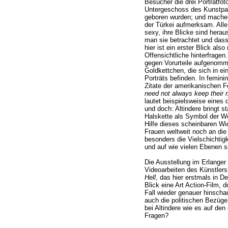
Besucher die drei Porträtfot
Untergeschoss des Kunstpal
geboren wurden; und machen
der Türkei aufmerksam. Alle
sexy, ihre Blicke sind herau
man sie betrachtet und dass
hier ist ein erster Blick al
Offensichtliche hinterfragen
gegen Vorurteile aufgenomm
Goldkettchen, die sich in ei
Porträts befinden. In femini
Zitate der amerikanischen
need not always keep their
lautet beispielsweise eines 
und doch: Altindere bringt 
Halskette als Symbol der We
Hilfe dieses scheinbaren Wi
Frauen weltweit noch an die 
besonders die Vielschichtigk
und auf wie vielen Ebenen s
Die Ausstellung im Erlanger
Videoarbeiten des Künstler
Hell
, das hier erstmals in D
Blick eine Art Action-Film,
Fall wieder genauer hinscha
auch die politischen Bezüge 
bei Altindere wie es auf den
Fragen?