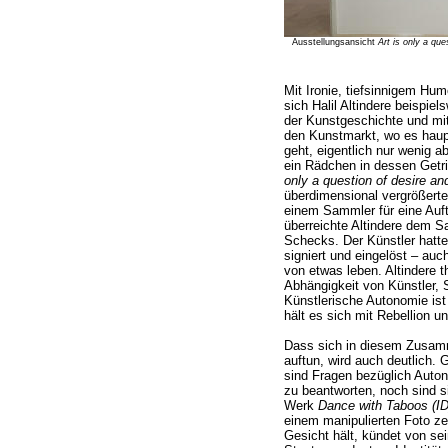
Ausstellungsansicht
Art is only a que
Mit Ironie, tiefsinnigem Hu
sich Halil Altindere beispie
der Kunstgeschichte und mi
den Kunstmarkt, wo es haup
geht, eigentlich nur wenig 
ein Rädchen in dessen Getri
only a question of desire an
überdimensional vergrößerte
einem Sammler für eine Auft
überreichte Altindere dem 
Schecks. Der Künstler hatt
signiert und eingelöst – auc
von etwas leben. Altindere t
Abhängigkeit von Künstler,
Künstlerische Autonomie ist
hält es sich mit Rebellion u
Dass sich in diesem Zusamm
auftun, wird auch deutlich. 
sind Fragen bezüglich Autono
zu beantworten, noch sind s
Werk
Dance with Taboos (ID
einem manipulierten Foto ze
Gesicht hält, kündet von sei