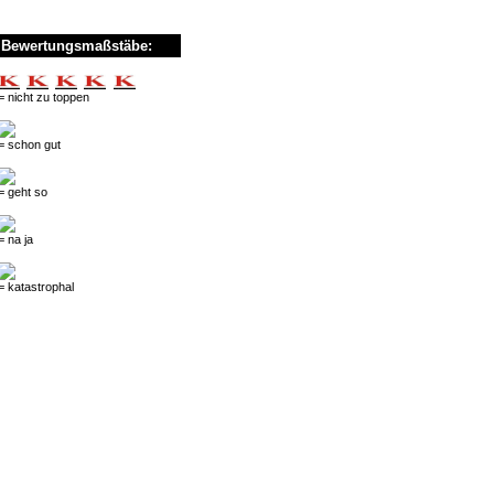
Bewertungsmaßstäbe:
= nicht zu toppen
= schon gut
= geht so
= na ja
= katastrophal