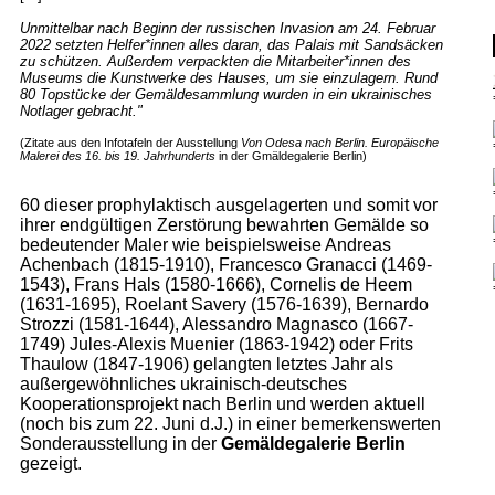
Unmittelbar nach Beginn der russischen Invasion am 24. Februar
2022 setzten Helfer*innen alles daran, das Palais mit Sandsäcken
zu schützen. Außerdem verpackten die Mitarbeiter*innen des
Museums die Kunstwerke des Hauses, um sie einzulagern. Rund
80 Topstücke der Gemäldesammlung wurden in ein ukrainisches
Notlager gebracht."
(Zitate aus den Infotafeln der Ausstellung
Von Odesa nach Berlin. Europäische
Malerei des 16. bis 19. Jahrhunderts
in der Gmäldegalerie Berlin)
60 dieser prophylaktisch ausgelagerten und somit vor
ihrer endgültigen Zerstörung bewahrten Gemälde so
bedeutender Maler wie beispielsweise Andreas
Achenbach (1815-1910), Francesco Granacci (1469-
1543), Frans Hals (1580-1666), Cornelis de Heem
(1631-1695), Roelant Savery (1576-1639), Bernardo
Strozzi (1581-1644), Alessandro Magnasco (1667-
1749) Jules-Alexis Muenier (1863-1942) oder Frits
Thaulow (1847-1906) gelangten letztes Jahr als
außergewöhnliches ukrainisch-deutsches
Kooperationsprojekt nach Berlin und werden aktuell
(noch bis zum 22. Juni d.J.) in einer bemerkenswerten
Sonderausstellung in der
Gemäldegalerie Berlin
gezeigt.