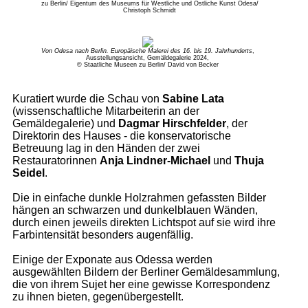
zu Berlin/ Eigentum des Museums für Westliche und Östliche Kunst Odesa/
Christoph Schmidt
Von Odesa nach Berlin. Europäische Malerei des 16. bis 19. Jahrhunderts
,
Ausstellungsansicht, Gemäldegalerie 2024,
© Staatliche Museen zu Berlin/ David von Becker
Kuratiert wurde die Schau von
Sabine Lata
(wissenschaftliche Mitarbeiterin an der
Gemäldegalerie) und
Dagmar Hirschfelder
, der
Direktorin des Hauses - die konservatorische
Betreuung lag in den Händen der zwei
Restauratorinnen
Anja Lindner-Michael
und
Thuja
Seidel
.
Die in einfache dunkle Holzrahmen gefassten Bilder
hängen an schwarzen und dunkelblauen Wänden,
durch einen jeweils direkten Lichtspot auf sie wird ihre
Farbintensität besonders augenfällig.
Einige der Exponate aus Odessa werden
ausgewählten Bildern der Berliner Gemäldesammlung,
die von ihrem Sujet her eine gewisse Korrespondenz
zu ihnen bieten, gegenübergestellt.