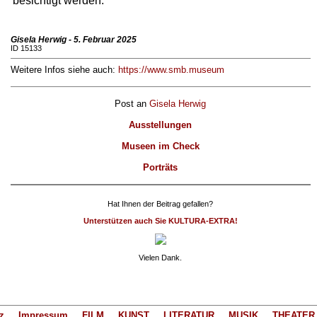
besichtigt werden.
Gisela Herwig - 5. Februar 2025
ID 15133
Weitere Infos siehe auch:
https://www.smb.museum
Post an
Gisela Herwig
Ausstellungen
Museen im Check
Porträts
Hat Ihnen der Beitrag gefallen?
Unterstützen auch Sie KULTURA-EXTRA!
Vielen Dank.
z
Impressum
FILM
KUNST
LITERATUR
MUSIK
THEATER