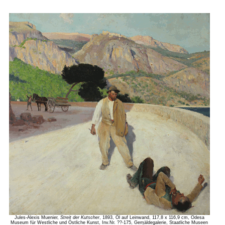
Jules-Alexis Muenier,
Streit der Kutscher
, 1893, Öl auf Leinwand, 117,8 x 116,9 cm, Odesa
Museum für Westliche und Östliche Kunst, Inv.Nr. ??-175, Gemäldegalerie, Staatliche Museen