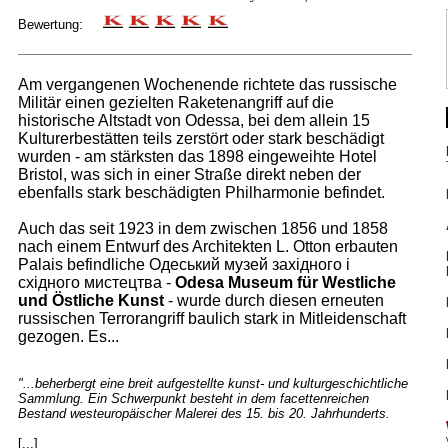
Bewertung:
Am vergangenen Wochenende richtete das russische
Militär einen gezielten Raketenangriff auf die
historische Altstadt von Odessa, bei dem allein 15
Kulturerbestätten teils zerstört oder stark beschädigt
wurden - am stärksten das 1898 eingeweihte Hotel
Bristol, was sich in einer Straße direkt neben der
ebenfalls stark beschädigten Philharmonie befindet.
Auch das seit 1923 in dem zwischen 1856 und 1858
nach einem Entwurf des Architekten L. Otton erbauten
Palais befindliche Одеський музей західного і
східного мистецтва -
Odesa Museum für Westliche
und Östliche Kunst
- wurde durch diesen erneuten
russischen Terrorangriff baulich stark in Mitleidenschaft
gezogen. Es...
"...beherbergt eine breit aufgestellte kunst- und kulturgeschichtliche
Sammlung. Ein Schwerpunkt besteht in dem facettenreichen
Bestand westeuropäischer Malerei des 15. bis 20. Jahrhunderts.
[...]