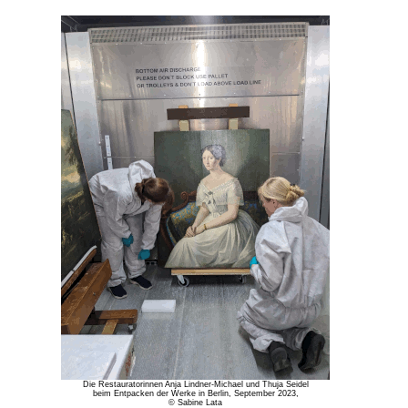
Die Restauratorinnen Anja Lindner-Michael und Thuja Seidel
beim Entpacken der Werke in Berlin, September 2023,
© Sabine Lata