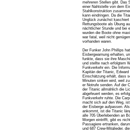
mehreren Stellen gibt. Das S
einer Nahtstelle von dem Eis
Stahlkonstruktion zusammen
kann eindringen. Da die Tita
Unglück zunächst kaschiert 
Rettungsboote als Übung au
nächtlicher Stunde und bei e
wurden die Boote ohne maxi
war fatal, weil nicht genüge
vorhanden waren.
Der Funker John Phillips ha
Eisbergwarnung erhalten, und
funkte, dass sie ihre Masch
und stellte nach erfolgtem 
Funkverkehr ein. Die Informat
Kapitän der Titanic, Edward
Einschätzung erhält, dass se
Minuten sinken wird, weil zu
er Notrufe senden. Auf der C
der Titanic allmählich die L
abgefeuert werden, es erfolg
Funkverkehr ruhte. Die Carpa
macht sich auf den Weg, ist
der Eisberge aufpassen. Als 
ankommt, ist die Titanic lä
alle 705 Überlebenden an Bo
Morgen eintrifft, gibt es nic
Passagiere ertranken, darun
und 687 Crew-Mitglieder, di