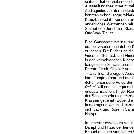
seitdem hat es viele neue E
Ausstellungsbesucher mittel
Audioguides auf den neues
konnten schon länger widerle
Kreuzfahrtschiff, sondern ein
angebliches Wettrennen mit 
Sie hatte in der dritten Kla
One-Way-Ticket.
Eine Gangway führt ins Inne
ersten, zweiten und dritten
zu sehen. Die Bilder und die
Geschirr, Besteck und Flies
in den verschiedenen Klas
baugleichen Schwesterschiff
Rechte für die Objekte von 
Titanic Inc., die eigene Auss
ihrer Jungfernfahrt und man 
dokumentarische Fotos der 
Reise"
will den Untergang de
erlebbar machen. In der Real
der Seuchenschutzgesetzge
Klassen getrennt, wobei die
hervorragend waren. Trotzde
sich Jack und Rose in Camero
Hotspot.
Im einem Kesselraum sorgt k
Dampf und Hitze, der bei de
Besucher einen simulierten 