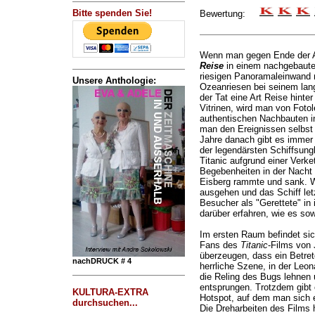
Bitte spenden Sie!
Bewertung:
Wenn man gegen Ende der 
Reise
in einem nachgebauten
riesigen Panoramaleinwand 
Unsere Anthologie:
Ozeanriesen bei seinem lan
der Tat eine Art Reise hinte
Vitrinen, wird man von Fot
authentischen Nachbauten i
man den Ereignissen selbst 
Jahre danach gibt es immer
der legendärsten Schiffsung
Titanic aufgrund einer Verk
Begebenheiten in der Nacht 
Eisberg rammte und sank. W
ausgehen und das Schiff letz
Besucher als "Gerettete" in
darüber erfahren, wie es s
Im ersten Raum befindet sich
Fans des
Titanic
-Films von
überzeugen, dass ein Betret
nachDRUCK # 4
herrliche Szene, in der Leon
die Reling des Bugs lehnen u
entsprungen. Trotzdem gibt 
KULTURA-EXTRA
Hotspot, auf dem man sich 
durchsuchen...
Die Dreharbeiten des Films 