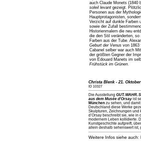
auch Claude Monets (1840 
soleil levant
gezeigt. Plötzli
Personen aus der Mythologie
Hauptprotagonisten, sondern
Verzicht auf dunkle Farben
sowie der Zufall bestimmend
Historienmalern die neu ent
die den Stil veränderten, so
Farben aus der Tube. Alexand
Geburt der Venus
von 1863 
Cabanel selber war auch Mi
der größten Gegner der Impre
von Edouard Manets im sel
Frühstück im Grünen
.
Christa Blenk - 21. Oktober
ID 10327
Die Ausstellung
GUT. WAHR. S
aus dem Musée d'Orsay
ist s
München
zu sehen, und damit
Deutschland diese Werke geze
Skulpturen, Zeichnungen und
d’Orsay beschreibt sie, wie in 
modernem Leben kollidierte. Di
Kunstgeschichte aufgreift, üb
allein deshalb sehenswert ist, 
Weitere Infos siehe auch: