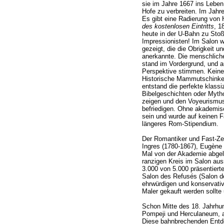
sie im Jahre 1667 ins Lebe
Hofe zu verbreiten. Im Jahr
Es gibt eine Radierung von 
des kostenlosen Eintritts
, 1
heute in der U-Bahn zu Stoß
Impressionisten! Im Salon w
gezeigt, die die Obrigkeit un
anerkannte. Die menschliche
stand im Vordergrund, und
Perspektive stimmen. Keine
Historische Mammutschinken
entstand die perfekte klass
Bibelgeschichten oder Mytho
zeigen und den Voyeurismu
befriedigen. Ohne akademis
sein und wurde auf keinen F
längeres Rom-Stipendium.
Der Romantiker und Fast-Z
Ingres (1780-1867), Eugène 
Mal von der Akademie abgele
ranzigen Kreis im Salon auss
3.000 von 5.000 präsentier
Salon des Refusés (Salon de
ehrwürdigen und konservativ
Maler gekauft werden sollte 
Schon Mitte des 18. Jahrhun
Pompeji und Herculaneum, ab
Diese bahnbrechenden Entd