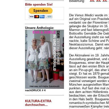
Bewertung:
Bitte spenden Sie!
Die
Venus Medici
wurde im 1
auf ein Original von Praxit
verdankt sie der Florentiner
gelangte die Skulptur im 16
Unsere Anthologie:
Marmor und fast lebensgroß. 
Botticellis Gemälde
Die Geb
der Ausstellung steht sie ne
nackte, kalte Schöne und P
Neoklassizismus. Damit wir
dieser Ausstellung geht: näm
Der Aktmalerei im 19. Jahrhu
Ausstellung gewidmet, und 
Bouguereau, einer der Haupt
lässt auf den ersten Blick a
an ein Pin-up-girl, das eher 
steigt. Er hat es 1879 gemal
geschlossen wurde. Bougue
zweimal verweigert worden wa
München ausgestellten M
punkten. Auf fast drei mal z
nachDRUCK # 4
aus dem achten Höllenkreis 
beobachten, wie der Erbschl
in den Hals beißt. Bouguere
KULTURA-EXTRA
romantisch-symbolischen M
durchsuchen...
marmorweißen Kämpfer treten