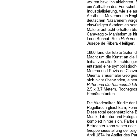
wollten bzw. ihn ablehnten.
ein Aufhalten des Fortschrit
Industrialisierung, wie sie 
Aesthetic Movement in Eng
deutschen Nazarenern vorge
ehrwürdigen Akademien sorg
Malerei aufrecht erhalten bl
Caravaggio- Manierismus hi
Léon Bonnat. Sein
Hiob
von 
Jusepe de Ribera -Heiligen.
1880 fand der letzte Salon d
Macht um die Kunst an die K
Initiativen aller Stilrichtu
entstand eine symbolistisc
Moreau und Puvis de Chavan
Orientalismusmaler Georges
sich nicht überwinden, eine
Ritter und die Blumenmädc
2,5 x 3,7 Metern. Rochegros
Repräsentanten.
Die Akademiker, für die der
Regelbruch gleichkam, konnt
Diese total gegensätzliche 
Musik, Literatur und Fotogra
komplett hinter sich. Farbe 
Betrachter kann sehen oder e
Gruppenausstellung der „eig
April 1874 im Atelier des Pa