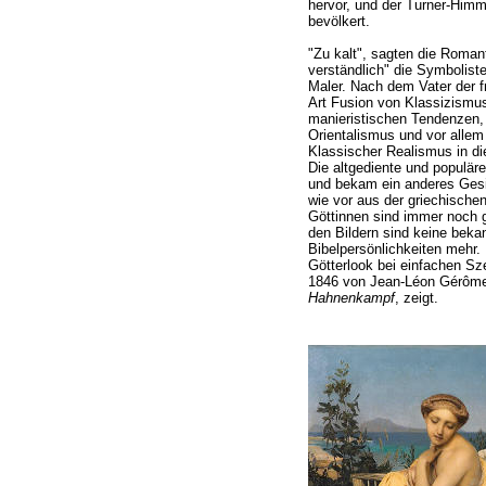
hervor, und der Turner-Himm
bevölkert.
"Zu kalt", sagten die Romant
verständlich" die Symboliste
Maler. Nach dem Vater der f
Art Fusion von Klassizismus
manieristischen Tendenzen
Orientalismus und vor allem
Klassischer Realismus in di
Die altgediente und populäre
und bekam ein anderes Ges
wie vor aus der griechische
Göttinnen sind immer noch g
den Bildern sind keine bekan
Bibelpersönlichkeiten mehr
Götterlook bei einfachen S
1846 von Jean-Léon Gérôme
Hahnenkampf
, zeigt.