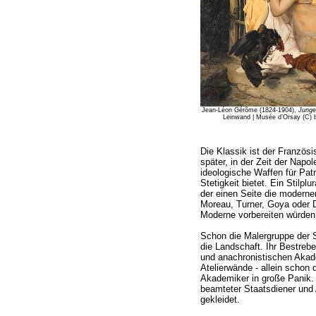
Jean-Léon Gérôme (1824-1904),
Junge
Leinwand | Musée d’Orsay (C) 
Die Klassik ist der Französ
später, in der Zeit der Napol
ideologische Waffen für Pat
Stetigkeit bietet. Ein Stilpl
der einen Seite die moderne
Moreau, Turner, Goya oder 
Moderne vorbereiten würden
Schon die Malergruppe der 
die Landschaft. Ihr Bestreb
und anachronistischen Akad
Atelierwände - allein schon
Akademiker in große Panik. 
beamteter Staatsdiener und A
gekleidet.