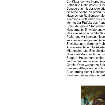
Ein Klassiker wie Ingres inte
Farbe und Licht waren für i
Bouguereau mit der revoluti
dieselbe Sache zu sehen“
. 
klassischen Realismusmaler 
Allerdings profitierten sie v
kommt der Präfekt des fran
Spiel, der große Stadtplane
Haussmann. Er wirkte und wü
Das klassizistische Stadtbil
Paris, das wir kennen. Nebe
entstanden die großen Bah
Einrichtungen, darunter meh
Abwasseranlage. Die Akadem
Mitsprache- und Entscheidu
Unmut entstand nicht nur 
Bürgern. Haussmann selber i
und hat an den diversen Aus
Garnier Oper wurden zu Spi
Fresken, Allegorien und chr
Ausstattung dieser Gebäude
Pantheon aufwendig verziert.