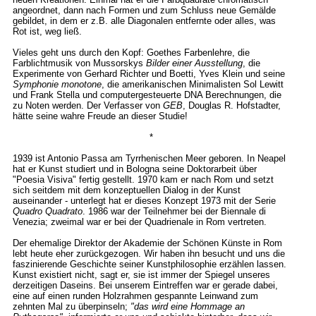
angeordnet, dann nach Formen und zum Schluss neue Gemälde
gebildet, in dem er z.B. alle Diagonalen entfernte oder alles, was
Rot ist, weg ließ.
Vieles geht uns durch den Kopf: Goethes Farbenlehre, die
Farblichtmusik von Mussorskys
Bilder einer Ausstellung
, die
Experimente von Gerhard Richter und Boetti, Yves Klein und seine
Symphonie monotone
, die amerikanischen Minimalisten Sol Lewitt
und Frank Stella und computergesteuerte DNA Berechnungen, die
zu Noten werden. Der Verfasser von
GEB
, Douglas R. Hofstadter,
hätte seine wahre Freude an dieser Studie!
*
1939 ist Antonio Passa am Tyrrhenischen Meer geboren. In Neapel
hat er Kunst studiert und in Bologna seine Doktorarbeit über
"Poesia Visiva" fertig gestellt. 1970 kam er nach Rom und setzt
sich seitdem mit dem konzeptuellen Dialog in der Kunst
auseinander - unterlegt hat er dieses Konzept 1973 mit der Serie
Quadro Quadrato
. 1986 war der Teilnehmer bei der Biennale di
Venezia; zweimal war er bei der Quadrienale in Rom vertreten.
Der ehemalige Direktor der Akademie der Schönen Künste in Rom
lebt heute eher zurückgezogen. Wir haben ihn besucht und uns die
faszinierende Geschichte seiner Kunstphilosophie erzählen lassen.
Kunst existiert nicht, sagt er, sie ist immer der Spiegel unseres
derzeitigen Daseins. Bei unserem Eintreffen war er gerade dabei,
eine auf einen runden Holzrahmen gespannte Leinwand zum
zehnten Mal zu überpinseln;
"das wird eine Hommage an