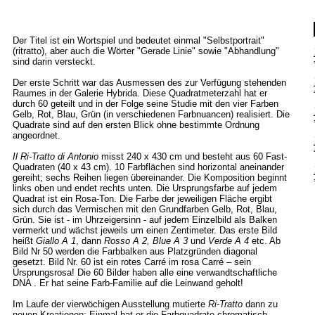
Der Titel ist ein Wortspiel und bedeutet einmal "Selbstportrait"
(ritratto), aber auch die Wörter "Gerade Linie" sowie "Abhandlung"
sind darin versteckt.
Der erste Schritt war das Ausmessen des zur Verfügung stehenden
Raumes in der Galerie Hybrida. Diese Quadratmeterzahl hat er
durch 60 geteilt und in der Folge seine Studie mit den vier Farben
Gelb, Rot, Blau, Grün (in verschiedenen Farbnuancen) realisiert. Die
Quadrate sind auf den ersten Blick ohne bestimmte Ordnung
angeordnet.
Il Ri-Tratto di Antonio
misst 240 x 430 cm und besteht aus 60 Fast-
Quadraten (40 x 43 cm). 10 Farbflächen sind horizontal aneinander
gereiht; sechs Reihen liegen übereinander. Die Komposition beginnt
links oben und endet rechts unten. Die Ursprungsfarbe auf jedem
Quadrat ist ein Rosa-Ton. Die Farbe der jeweiligen Fläche ergibt
sich durch das Vermischen mit den Grundfarben Gelb, Rot, Blau,
Grün. Sie ist - im Uhrzeigersinn - auf jedem Einzelbild als Balken
vermerkt und wächst jeweils um einen Zentimeter. Das erste Bild
heißt
Giallo A 1
, dann
Rosso A 2, Blue A 3
und
Verde A 4
etc. Ab
Bild Nr 50 werden die Farbbalken aus Platzgründen diagonal
gesetzt. Bild Nr. 60 ist ein rotes Carré im rosa Carré – sein
Ursprungsrosa! Die 60 Bilder haben alle eine verwandtschaftliche
DNA . Er hat seine Farb-Familie auf die Leinwand geholt!
Im Laufe der vierwöchigen Ausstellung mutierte
Ri-Tratto
dann zu
neuen Kreationen: Einmal hat er die Farbquadrate chromatisch