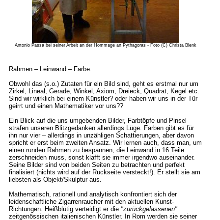
Antonio Passa bei seiner Arbeit an der Hommage an Pythagoras - Foto (C) Christa Blenk
Rahmen – Leinwand – Farbe.
Obwohl das (s.o.) Zutaten für ein Bild sind, geht es erstmal nur um
Zirkel, Lineal, Gerade, Winkel, Axiom, Dreieck, Quadrat, Kegel etc.
Sind wir wirklich bei einem Künstler? oder haben wir uns in der Tür
geirrt und einen Mathematiker vor uns??
Ein Blick auf die uns umgebenden Bilder, Farbtöpfe und Pinsel
strafen unseren Blitzgedanken allerdings Lüge. Farben gibt es für
ihn nur vier – allerdings in unzähligen Schattierungen, aber davon
spricht er erst beim zweiten Ansatz. Wir lernen auch, dass man, um
einen runden Rahmen zu bespannen, die Leinwand in 16 Teile
zerschneiden muss, sonst klafft sie immer irgendwo auseinander.
Seine Bilder sind von beiden Seiten zu betrachten und perfekt
finalisiert (nichts wird auf der Rückseite versteckt!). Er stellt sie am
liebsten als Objekt/Skulptur aus.
Mathematisch, rationell und analytisch konfrontiert sich der
leidenschaftliche Zigarrenraucher mit den aktuellen Kunst-
Richtungen. Heißblütig verteidigt er die
"zurückgelassenen"
zeitgenössischen italienischen Künstler. In Rom werden sie seiner