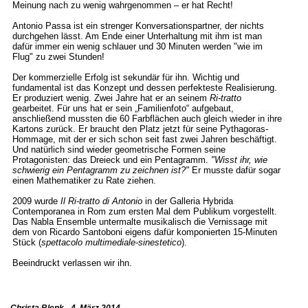
Meinung nach zu wenig wahrgenommen – er hat Recht!
Antonio Passa ist ein strenger Konversationspartner, der nichts
durchgehen lässt. Am Ende einer Unterhaltung mit ihm ist man
dafür immer ein wenig schlauer und 30 Minuten werden "wie im
Flug" zu zwei Stunden!
Der kommerzielle Erfolg ist sekundär für ihn. Wichtig und
fundamental ist das Konzept und dessen perfekteste Realisierung.
Er produziert wenig. Zwei Jahre hat er an seinem
Ri-tratto
gearbeitet. Für uns hat er sein „Familienfoto“ aufgebaut,
anschließend mussten die 60 Farbflächen auch gleich wieder in ihre
Kartons zurück. Er braucht den Platz jetzt für seine Pythagoras-
Hommage, mit der er sich schon seit fast zwei Jahren beschäftigt.
Und natürlich sind wieder geometrische Formen seine
Protagonisten: das Dreieck und ein Pentagramm.
"Wisst ihr, wie
schwierig ein Pentagramm zu zeichnen ist?"
Er musste dafür sogar
einen Mathematiker zu Rate ziehen.
2009 wurde
Il Ri-tratto di Antonio
in der Galleria Hybrida
Contemporanea in Rom zum ersten Mal dem Publikum vorgestellt.
Das Nabla Ensemble untermalte musikalisch die Vernissage mit
dem von Ricardo Santoboni eigens dafür komponierten 15-Minuten
Stück (
spettacolo multimediale-sinestetico
).
Beeindruckt verlassen wir ihn.