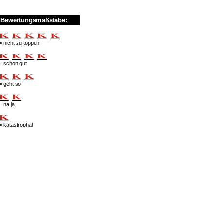
Bewertungsmaßstäbe:
= nicht zu toppen
= schon gut
= geht so
= na ja
= katastrophal