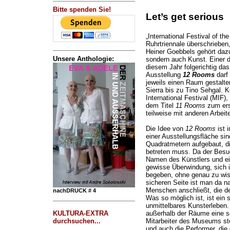
Bitte spenden Sie!
Let’s get serious
„International Festival of th
Ruhrtriennale überschrieben
Heiner Goebbels gehört dazu
Unsere Anthologie:
sondern auch Kunst. Einer de
diesem Jahr folgerichtig d
Ausstellung
12 Rooms
darf 
jeweils einen Raum gestalt
Sierra bis zu Tino Sehgal. 
International Festival (MIF),
dem Titel
11 Rooms
zum erst
teilweise mit anderen Arbeit
Die Idee von
12 Rooms
ist 
einer Ausstellungsfläche s
Quadratmetern aufgebaut, di
betreten muss. Da der Besuc
Namen des Künstlers und eine
gewisse Überwindung, sich 
begeben, ohne genau zu wiss
sicheren Seite ist man da n
Menschen anschließt, die de
nachDRUCK # 4
Was so möglich ist, ist ein s
unmittelbares Kunsterleben.
KULTURA-EXTRA
außerhalb der Räume eine 
durchsuchen...
Mitarbeiter des Museums st
und auch die Performer, di