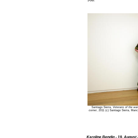
Santiago Sierra,
Veterans of the war
corner
, 2011 (c) Santiago Sierra, Manc
Karoline Bendig - 19. August