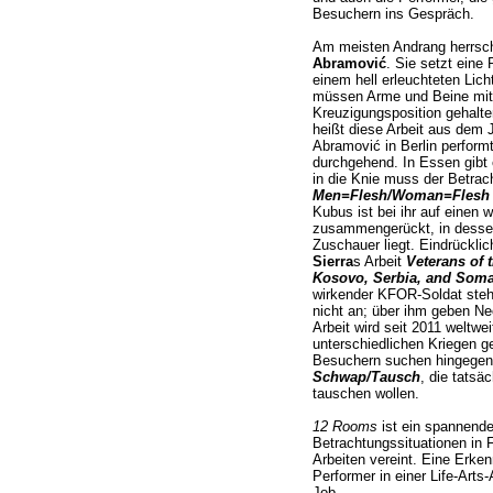
Besuchern ins Gespräch.
Am meisten Andrang herrsc
Abramović
. Sie setzt eine
einem hell erleuchteten Lic
müssen Arme und Beine mit K
Kreuzigungsposition gehalt
heißt diese Arbeit aus dem 
Abramović in Berlin perform
durchgehend. In Essen gibt 
in die Knie muss der Betrac
Men=Flesh/Woman=Flesh – 
Kubus ist bei ihr auf einen
zusammengerückt, in desse
Zuschauer liegt. Eindrückli
Sierra
s Arbeit
Veterans of 
Kosovo, Serbia, and Somal
wirkender KFOR-Soldat steh
nicht an; über ihm geben Neo
Arbeit wird seit 2011 weltwe
unterschiedlichen Kriegen g
Besuchern suchen hingegen 
Schwap/Tausch
, die tats
tauschen wollen.
12 Rooms
ist ein spannender
Betrachtungssituationen in F
Arbeiten vereint. Eine Erkenn
Performer in einer Life-Arts
Job.