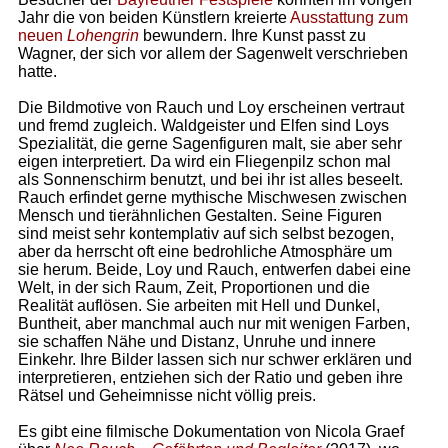
Jahr die von beiden Künstlern kreierte
Ausstattung zum
neuen
Lohengrin
bewundern. Ihre Kunst passt zu
Wagner, der sich vor allem der Sagenwelt verschrieben
hatte.
Die Bildmotive von Rauch und Loy erscheinen vertraut
und fremd zugleich. Waldgeister und Elfen sind Loys
Spezialität, die gerne Sagenfiguren malt, sie aber sehr
eigen interpretiert. Da wird ein Fliegenpilz schon mal
als Sonnenschirm benutzt, und bei ihr ist alles beseelt.
Rauch erfindet gerne mythische Mischwesen zwischen
Mensch und tierähnlichen Gestalten. Seine Figuren
sind meist sehr kontemplativ auf sich selbst bezogen,
aber da herrscht oft eine bedrohliche Atmosphäre um
sie herum. Beide, Loy und Rauch, entwerfen dabei eine
Welt, in der sich Raum, Zeit, Proportionen und die
Realität auflösen. Sie arbeiten mit Hell und Dunkel,
Buntheit, aber manchmal auch nur mit wenigen Farben,
sie schaffen Nähe und Distanz, Unruhe und innere
Einkehr. Ihre Bilder lassen sich nur schwer erklären und
interpretieren, entziehen sich der Ratio und geben ihre
Rätsel und Geheimnisse nicht völlig preis.
Es gibt eine filmische Dokumentation von Nicola Graef