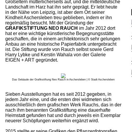
Großeltern mütterlicherseits auf, und die mitteldeutsche
Landschaft im Harz hat ihn sehr geprägt. Er lebt heute
in der Nähe von Leipzig, ist aber dem Ort seiner
Kindheit Aschersleben treu geblieben, indem er ihn
regelmäßig besucht. Mit der Gründung der
GRAFIKSTIFTUNG NEO RAUCH
im Jahr 2012 dort
hat er eine wichtige künstlerische Begegnungsstätte
geschaffen, die in einem architektonisch sehr gelungen
Anbau an eine historische Papierfabrik untergebracht
ist. Die Stiftung wurde von Rauch selbst sowie Gerd
Harry Lybke und Kerstin Wahala von der Galerie
EIGEN + ART gegründet.
Das Gebäude der Grafikstiftung Neo Rauch in Aschersleben | © Stadt Aschersleben
Sieben Ausstellungen hat es seit 2012 gegeben, in
jedem Jahr eine, und die ersten drei widmeten sich
ausschließlich dem grafischen Werk Rauchs, das in der
nach ihm benannten Grafikstiftung eine dauerhafte
Heimstatt gefunden hat und durch jeweils ein Exemplar
neuerer Schöpfungen weiterhin ergänzt wird.
2015 stellte er seine Grafiken den Pflanzenfotografien