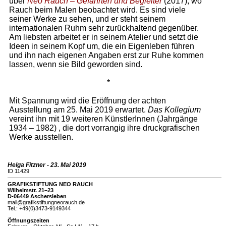
über
Neo Rauch – Gefährten und Begleiter
(2017), wo
Rauch beim Malen beobachtet wird. Es sind viele
seiner Werke zu sehen, und er steht seinem
internationalen Ruhm sehr zurückhaltend gegenüber.
Am liebsten arbeitet er in seinem Atelier und setzt die
Ideen in seinem Kopf um, die ein Eigenleben führen
und ihn nach eigenen Angaben erst zur Ruhe kommen
lassen, wenn sie Bild geworden sind.
*
Mit Spannung wird die Eröffnung der achten
Ausstellung am 25. Mai 2019 erwartet.
Das Kollegium
vereint ihn mit 19 weiteren KünstlerInnen (Jahrgänge
1934 – 1982) , die dort vorrangig ihre druckgrafischen
Werke ausstellen.
Helga Fitzner - 23. Mai 2019
ID 11429
GRAFIKSTIFTUNG NEO RAUCH
Wilhelmstr. 21–23
D-06449 Aschersleben
mail@grafikstiftungneorauch.de
Tel.: +49(0)3473-9149344
Öffnungszeiten