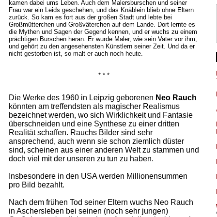
kamen dabei ums Leben. Auch dem Malersburschen und seiner
Frau war ein Leids geschehen, und das Knäblein blieb ohne Eltern
zurück. So kam es fort aus der großen Stadt und lebte bei
Großmütterchen und Großväterchen auf dem Lande. Dort lernte es
die Mythen und Sagen der Gegend kennen, und er wuchs zu einem
prächtigen Burschen heran. Er wurde Maler, wie sein Vater vor ihm,
und gehört zu den angesehensten Künstlern seiner Zeit. Und da er
nicht gestorben ist, so malt er auch noch heute.
* * *
Die Werke des 1960 in Leipzig geborenen
Neo Rauch
könnten am treffendsten als magischer Realismus
bezeichnet werden, wo sich Wirklichkeit und Fantasie
überschneiden und eine Synthese zu einer dritten
Realität schaffen. Rauchs Bilder sind sehr
ansprechend, auch wenn sie schon ziemlich düster
sind, scheinen aus einer anderen Welt zu stammen und
doch viel mit der unseren zu tun zu haben.
Insbesondere in den USA werden Millionensummen
pro Bild bezahlt.
Nach dem frühen Tod seiner Eltern wuchs Neo Rauch
in Aschersleben bei seinen (noch sehr jungen)