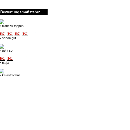
Bewertungsmaßstäbe:
= nicht zu toppen
= schon gut
= geht so
= na ja
= katastrophal