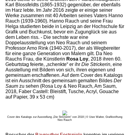
Karl Blossfeldts (1865-1932) gegenüber, der ebenfalls
im Harz lebte. Im Jahr 2016 zeigte er einige seiner
Werke zusammen mit 40 Arbeiten seines Vaters Hanno
Rauch (1939-1960). Hanno Rauch und seine Frau
Helga studierten beide in Leipzig an der Hochschule für
Grafik und Buchkunst, bevor ein Zugunglück sie aus
dem Leben riss. - Die sechste war eine
Doppelausstellung von Neo Rauch und seinem
Professor Arno Rink (1940-2017), der als Wegbereiter
für eine ganze Generation von Malern gilt. Da Neo
Rauchs Frau, die Künstlerin
Rosa Loy
, 2018 ihren 60.
Geburtstag feierte, „schenkte“ er ihr
Die Strickerin
, eine
Ausstellung mit Bildern von sich, ihren eigenen und
gemeinsam erschaffenen. Auf dem Cover des Katalogs
ist ein Ausschnitt des gemeinsam gemalten Bildes
Der
Saum
zu sehen (Rosa Loy & Neo Rauch, Am Saum,
2018, Faber Castell: Bleistift, Tusche, Acryl, Gouache
auf Papier, 39 x 53 cm)
Cover des Katalogs zur Ausstellung „Die Strickerin“ von 2018 | © Uwe Walter, Grafikstiftung
Neo Rauch
Besucher der
Bayreuther Festspiele
konnten im vorigen