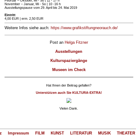
Februar – Oktober, Mi - So | 11 - 17 h
November – Januar, Mi - So | 10 -16 h
Ausstellungspause vom 29. April bis 24. Mai 2019
Eintritt
4,00 EUR | erm. 2,50 EUR
Weitere Infos siehe auch:
https://www.grafikstiftungneorauch.de/
Post an
Helga Fitzner
Ausstellungen
Kulturspaziergänge
Museen im Check
Hat Ihnen der Beitrag gefallen?
Unterstützen auch Sie KULTURA-EXTRA!
Vielen Dank.
z
Impressum
FILM
KUNST
LITERATUR
MUSIK
THEATER