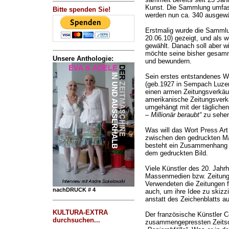
Kunst. Die Sammlung umfass
Bitte spenden Sie!
werden nun ca. 340 ausgewä
Erstmalig wurde die Sammlun
20.06.10) gezeigt, und als w
gewählt. Danach soll aber w
möchte seine bisher gesamm
Unsere Anthologie:
und bewundern.
Sein erstes entstandenes W
(geb.1927 in Sempach Luze
einen armen Zeitungsverkäuf
amerikanische Zeitungsverkä
umgehängt mit der täglichen
– Millionär beraubt“
zu sehen
Was will das Wort Press Art
zwischen den gedruckten M
besteht ein Zusammenhang 
dem gedruckten Bild.
Viele Künstler des 20. Jahrh
Massenmedien bzw. Zeitunge
Verwendeten die Zeitungen f
nachDRUCK # 4
auch, um ihre Idee zu skizz
anstatt des Zeichenblatts a
KULTURA-EXTRA
Der französische Künstler C
durchsuchen...
zusammengepressten Zeitsch