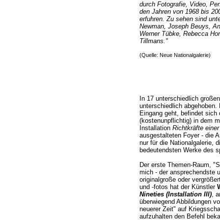
durch Fotografie, Video, Pe
den Jahren von 1968 bis 200
erfuhren. Zu sehen sind unt
Newman, Joseph Beuys, And
Werner Tübke, Rebecca Hor
Tillmans."
(Quelle: Neue Nationalgalerie)
In 17 unterschiedlich groß
unterschiedlich abgehoben. N
Eingang geht, befindet sich
(kostenunpflichtig) in dem m
Installation
Richtkräfte eine
ausgestalteten Foyer - die A
nur für die Nationalgalerie, d
bedeutendsten Werke des sp
Der erste Themen-Raum, "Sol
mich - der ansprechendste u
originalgroße oder vergrößer
und -fotos hat der Künstler
Nineties (Installation III)
, 
überwiegend Abbildungen von
neuerer Zeit" auf Kriegsscha
aufzuhalten den Befehl bek