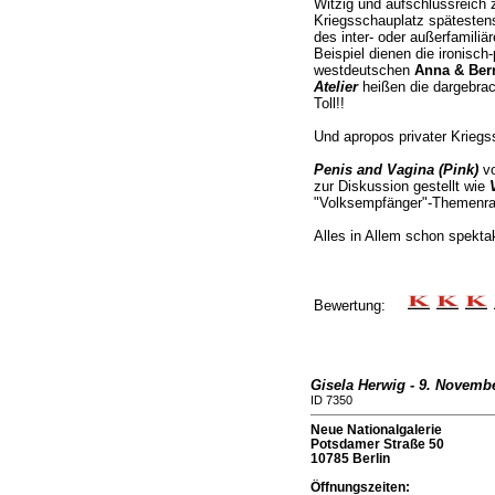
Witzig und aufschlussreich z
Kriegsschauplatz spätestens
des inter- oder außerfamiliä
Beispiel dienen die ironisch
westdeutschen
Anna & Ber
Atelier
heißen die dargebrac
Toll!!
Und apropos privater Kriegs
Penis and Vagina (Pink)
v
zur Diskussion gestellt wie
"Volksempfänger"-Themenr
Alles in Allem schon spektak
Bewertung:
Gisela Herwig - 9. Novemb
ID 7350
Neue Nationalgalerie
Potsdamer Straße 50
10785 Berlin
Öffnungszeiten: