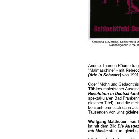
Katharina Sieverding, Schlachtfeld D
Nationalgalerie © VG B
Andere Themen-Räume tragen 
"Malmaschine" - mit
Rebecc
(Arie in Schwarz)
von 1991
Oder "Mohn und Gedächtnis"
Tübke
s malerischer Ausei
Revolution in Deutschland
spektakulären Bad Franken
gleichen Titel) - und die me
konzentrieren sich dann auc
Tausenden von winzigkleine
Wolfgang Mattheuer
- wie 
ist mit dem Bild
Die Ausgez
mit Maske
steht im gleich