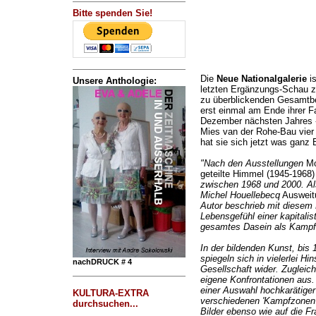
Bitte spenden Sie!
Die
Neue Nationalgalerie
is
Unsere Anthologie:
letzten Ergänzungs-Schau z
zu überblickenden Gesamtbe
erst einmal am Ende ihrer F
Dezember nächsten Jahres -
Mies van der Rohe-Bau vier 
hat sie sich jetzt was ganz
"Nach den Ausstellungen
Mo
geteilte Himmel (1945-1968
zwischen 1968 und 2000. Als
Michel Houellebecq
Ausweit
Autor beschrieb mit diesem
Lebensgefühl einer kapitalist
gesamtes Dasein als Kampfz
In der bildenden Kunst, bis 
spiegeln sich in vielerlei Hi
nachDRUCK # 4
Gesellschaft wider. Zugleich 
eigene Konfrontationen aus.
einer Auswahl hochkarätiger
KULTURA-EXTRA
verschiedenen 'Kampfzonen'
durchsuchen...
Bilder ebenso wie auf die F