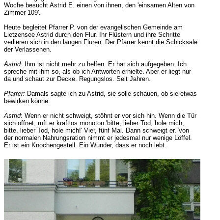
Woche besucht Astrid E. einen von ihnen, den 'einsamen Alten von
Zimmer 109'.
Heute begleitet Pfarrer P. von der evangelischen Gemeinde am
Lietzensee Astrid durch den Flur. Ihr Flüstern und ihre Schritte
verlieren sich in den langen Fluren. Der Pfarrer kennt die Schicksale
der Verlassenen.
Astrid:
Ihm ist nicht mehr zu helfen. Er hat sich aufgegeben. Ich
spreche mit ihm so, als ob ich Antworten erhielte. Aber er liegt nur
da und schaut zur Decke. Regungslos. Seit Jahren.
Pfarrer:
Damals sagte ich zu Astrid, sie solle schauen, ob sie etwas
bewirken könne.
Astrid:
Wenn er nicht schweigt, stöhnt er vor sich hin. Wenn die Tür
sich öffnet, ruft er kraftlos monoton 'bitte, lieber Tod, hole mich;
bitte, lieber Tod, hole mich!' Vier, fünf Mal. Dann schweigt er. Von
der normalen Nahrungsration nimmt er jedesmal nur wenige Löffel.
Er ist ein Knochengestell. Ein Wunder, dass er noch lebt.