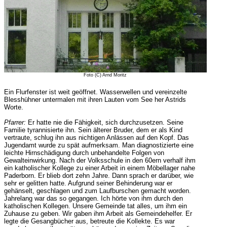
Foto (C) Arnd Moritz
Ein Flurfenster ist weit geöffnet. Wasserwellen und vereinzelte
Blesshühner untermalen mit ihren Lauten vom See her Astrids
Worte.
Pfarrer:
Er hatte nie die Fähigkeit, sich durchzusetzen. Seine
Familie tyrannisierte ihn. Sein älterer Bruder, dem er als Kind
vertraute, schlug ihn aus nichtigen Anlässen auf den Kopf. Das
Jugendamt wurde zu spät aufmerksam. Man diagnostizierte eine
leichte Hirnschädigung durch unbehandelte Folgen von
Gewalteinwirkung. Nach der Volksschule in den 60ern verhalf ihm
ein katholischer Kollege zu einer Arbeit in einem Möbellager nahe
Paderborn. Er blieb dort zehn Jahre. Dann sprach er darüber, wie
sehr er gelitten hatte. Aufgrund seiner Behinderung war er
gehänselt, geschlagen und zum Laufburschen gemacht worden.
Jahrelang war das so gegangen. Ich hörte von ihm durch den
katholischen Kollegen. Unsere Gemeinde tat alles, um ihm ein
Zuhause zu geben. Wir gaben ihm Arbeit als Gemeindehelfer. Er
legte die Gesangbücher aus, betreute die Kollekte. Es war