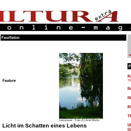
Feuilleton
P
K
Feature
T
R
I
K
T
Lietzensee - Foto (C) Arnd Moritz
Licht im Schatten eines Lebens
U
G