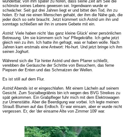
wunderbar, von ihm später zu hören, dass seine Zeit am See die
schönste seines Lebens gewesen sei. Irgendwann wurde er
schwächer. Seit gut drei Jahren liegt er und bittet den Tod, ihn zu
holen. Er hat nie einen Menschen gehabt, der ihm die Nähe gab, die
jeder doch so sehr braucht. Jetzt kümmert sich Astrid um ihn und
sonntags schließen wir ihn in unsere Gebete mit ein.
Astrid:
Viele haben nicht 'das ganz kleine Glück' einer persönlichen
Betreuung. Um sie kümmern sich 'nur' Pflegekräfte. Ich gehe jetzt
gleich rein zu ihm. Ich hatte ihn gefragt, was er haben wolle. Nach
Jahren kam erstmals eine Antwort: Ho-hurt. Und jetzt bringe ich ihm
seinen Joghurt.
Während sich die Tür hinter Astrid und dem Pfarrer schließt,
verebben die Geräusche der Schritte von Besuchern, das ferne
Piepsen der Enten und das Schmatzen der Wellen.
Es ist still auf dem Flur.
Astrid:
Abends ist er eingeschlafen. Mit einem Lächeln auf seinem
Gesicht. Zum Sozialbegräbnis bin ich wegen des BVG Streikes zu
spät gekommen. Ein Grabpfleger fuhr mich mit dem Elektrowagen
zur Urnenstätte. Aber die Beerdigung war vorbei. Ich legte meinen
Strauß Blumen auf das Erdloch. Er war einsam, aber er wurde nicht
vergessen. Er, der 'der einsame Alte von Zimmer 109' war.