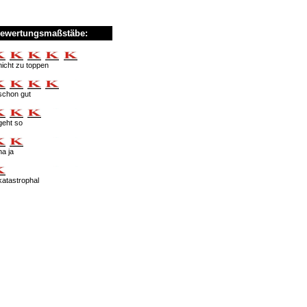
ewertungsmaßstäbe:
nicht zu toppen
schon gut
geht so
na ja
katastrophal