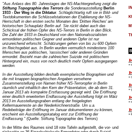
"Aus Anlass des 80. Jahrestages der NS-Machtergreifung zeigt die
I
Stiftung Topographie des Terrors
die Sonderausstellung
Berlin
1933 - Der Weg in die Diktatur
. Schlaglichtartig ruft sie in Bild- und
K
Textdokumenten die Schlüsselstationen der Etablierung der NS-
Herrschaft in den ersten sechs Monaten des 'Dritten Reiches' am
historischen Schauplatz Berlin auf. Sie rückt dabei auch das
M
Schicksal der frühen Opfer des NS-Terrors in Berlin in den Blick.
Die Zahl der 1933 in Deutschland von den Nationalsozialisten
T
ermordeten politischen Gegner und anderen Opfer ist nur
unzureichend erforscht. Schätzungen gehen von bis zu 600 Opfern
im Reichsgebiet aus. In Berlin wurden vermutlich mindestens 100
B
Menschen aus politischen, 'rassischen' oder anderen Gründen
ermordet. Bezieht man die zahlreichen Suizide mit politischem
Hintergrund ein, muss von noch deutlich mehr Opfern ausgegangen
= 
werden.
In der Ausstellung bilden deshalb exemplarische Biographien und
= 
die mit knappen biographischen Angaben versehene
Zusammenstellung von Namen früher NS-Terroropfer in Berlin
räumlich und inhaltlich den Kern der Präsentation, die ab dem 31.
= 
Januar 2013 als kompakte Erstfassung gezeigt wird. Die Eröffnung
einer deutlich erweiterten Endfassung der Ausstellung folgt im März
2013 im Ausstellungsgraben entlang der freigelegten
= 
Kellermauerreste an der Niederkirchnerstraße. Um u.a.
Redebeiträge der Eröffnung im Januar dokumentieren zu können,
erscheint ein Ausstellungskatalog erst zur Eröffnung der
= 
Endfassung."
(Quelle: Stiftung Topographie des Terrors)
In der Mitte des Raumes sind 18 rote Tafeln aufgestellt, die vor- und
rückseitig an 36 Einzelschicksale Ermordeter oder durch Suizid