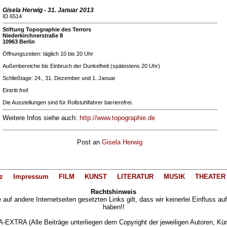
Gisela Herwig - 31. Januar 2013
ID 6514
Stiftung Topographie des Terrors
Niederkirchnerstraße 8
10963 Berlin
Öffnungszeiten: täglich 10 bis 20 Uhr
Außenbereiche bis Einbruch der Dunkelheit (spätestens 20 Uhr)
Schließtage: 24., 31. Dezember und 1. Januar
Eintritt frei!
Die Ausstellungen sind für Rollstuhlfahrer barrierefrei.
Weitere Infos siehe auch:
http://www.topographie.de
Post an
Gisela Herwig
z
Impressum
FILM
KUNST
LITERATUR
MUSIK
THEATER
Rechtshinweis
auf andere Internetseiten gesetzten Links gilt, dass wir keinerlei Einfluss au
haben!!
XTRA (Alle Beiträge unterliegen dem Copyright der jeweiligen Autoren, Künst