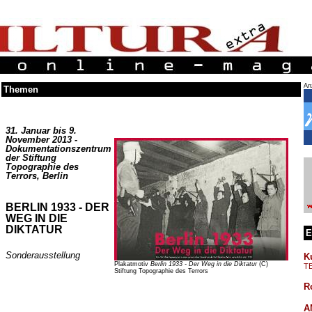
An
Themen
31. Januar bis 9.
November 2013 -
Dokumentationszentrum
der Stiftung
Topographie des
Terrors, Berlin
BERLIN 1933 - DER
WEG IN DIE
DIKTATUR
E
Sonderausstellung
K
Plakatmotiv
Berlin 1933 - Der Weg in die Diktatur
(C)
T
Stiftung Topographie des Terrors
R
A