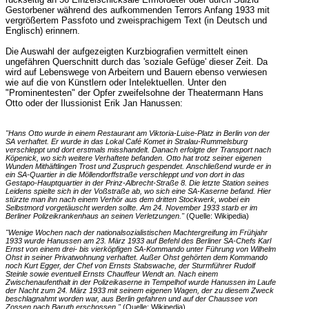
Gestorbener während des aufkommenden Terrors Anfang 1933 mit
vergrößertem Passfoto und zweisprachigem Text (in Deutsch und
Englisch) erinnern.
Die Auswahl der aufgezeigten Kurzbiografien vermittelt einen
ungefähren Querschnitt durch das 'soziale Gefüge' dieser Zeit. Da
wird auf Lebenswege von Arbeitern und Bauern ebenso verwiesen
wie auf die von Künstlern oder Intelektuellen. Unter den
"Prominentesten" der Opfer zweifelsohne der Theatermann Hans
Otto oder der Ilussionist Erik Jan Hanussen:
"Hans Otto wurde in einem Restaurant am Viktoria-Luise-Platz in Berlin von der
SA verhaftet. Er wurde in das Lokal Café Komet in Stralau-Rummelsburg
verschleppt und dort erstmals misshandelt. Danach erfolgte der Transport nach
Köpenick, wo sich weitere Verhaftete befanden. Otto hat trotz seiner eigenen
Wunden Mithäftlingen Trost und Zuspruch gespendet. Anschließend wurde er in
ein SA-Quartier in die Möllendorffstraße verschleppt und von dort in das
Gestapo-Hauptquartier in der Prinz-Albrecht-Straße 8. Die letzte Station seines
Leidens spielte sich in der Voßstraße ab, wo sich eine SA-Kaserne befand. Hier
stürzte man ihn nach einem Verhör aus dem dritten Stockwerk, wobei ein
Selbstmord vorgetäuscht werden sollte. Am 24. November 1933 starb er im
Berliner Polizeikrankenhaus an seinen Verletzungen."
(Quelle: Wikipedia)
"Wenige Wochen nach der nationalsozialistischen Machtergreifung im Frühjahr
1933 wurde Hanussen am 23. März 1933 auf Befehl des Berliner SA-Chefs Karl
Ernst von einem drei- bis vierköpfigen SA-Kommando unter Führung von Wilhelm
Ohst in seiner Privatwohnung verhaftet. Außer Ohst gehörten dem Kommando
noch Kurt Egger, der Chef von Ernsts Stabswache, der Sturmführer Rudolf
Steinle sowie eventuell Ernsts Chauffeur Wendt an. Nach einem
Zwischenaufenthalt in der Polizeikaserne in Tempelhof wurde Hanussen im Laufe
der Nacht zum 24. März 1933 mit seinem eigenen Wagen, der zu diesem Zweck
beschlagnahmt worden war, aus Berlin gefahren und auf der Chaussee von
Zossen nach Baruth erschossen."
(Quelle: Wikipedia)