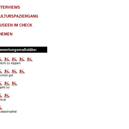
NTERVIEWS
ULTURSPAZIERGANG
USEEN IM CHECK
HEMEN
ewertungsmaßstäbe:
nicht zu toppen
schon gut
geht so
na ja
katastrophal