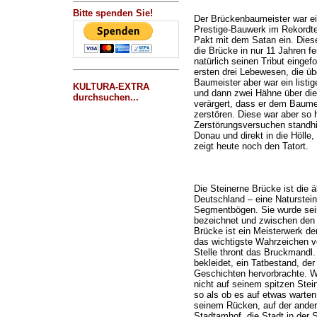
Bitte spenden Sie!
Der Brückenbaumeister war ei
Prestige-Bauwerk im Rekordtem
Pakt mit dem Satan ein. Dieser
die Brücke in nur 11 Jahren fe
natürlich seinen Tribut eingef
ersten drei Lebewesen, die ü
Baumeister aber war ein listi
KULTURA-EXTRA
und dann zwei Hähne über die
durchsuchen...
verärgert, dass er dem Baumei
zerstören. Diese war aber so h
Zerstörungsversuchen standhie
Donau und direkt in die Hölle,
zeigt heute noch den Tatort.
Die Steinerne Brücke ist die ä
Deutschland – eine Naturstei
Segmentbögen. Sie wurde sein
bezeichnet und zwischen den 
Brücke ist ein Meisterwerk de
das wichtigste Wahrzeichen v
Stelle thront das Bruckmandl.
bekleidet, ein Tatbestand, de
Geschichten hervorbrachte. Wi
nicht auf seinem spitzen Stein
so als ob es auf etwas warten
seinem Rücken, auf der anderen
Stadtamhof, die Stadt in der S