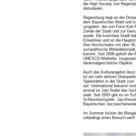
die High Society von Regensb
diskutieren.
Regensburg liegt an der Don
dem Bayerischen Wald und is
umgeben, der von Fürst Karl 
Zierde der Stadt und zur Gesu
wurde. Die kreisfreie Stadt ha
Einwohner und ist die Hauptst
Drei Hochschulen mit über 35
sympathische Mittelalterstadt
kommt. Seit 2006 gehört die 
UNESCO-Welterbe. Insgesamt 
denkmalgeschützte Objekte.
Auch das Kulturangebot lässt
ist ein sehr aktives Dreispart
Spielstätten in der Stadt zum 
auf. International bekannt s
einmal im Jahr findet das hoch
statt. Seit 2003 gibt es im S
Schlossfestspiele. Jazzfreun
Bayerischen Jazzwochenende
Im Sommer locken die Biergärt
unbedingt einen Besuch wert!