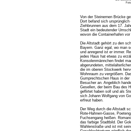
Foto
Von der Steinernen Brücke ge
Dort befand sich ursprünglic
Ziehbrunnen aus dem 17. Jahrh
Stadt ein bedeutender Umschla
wovon die Containerhafen vor
Die Altstadt gehört zu den sc
Bayern. Ganz egal, wo man se
und anregend ist er immer. Re
jedes Haus hat etwas zu erzä
Konsolenmännchen findet man ü
abgerundeten, mittelalterlic
die im oberen Stockwerk her
Wohnraum zu vergrößern. Da
Gumprechtschen Haus in der 
Besucher an. Angeblich hande
Gesellen, der beim Bau des H
geflirtet haben soll und als St
sich Johann Wolfgang von Go
erfreut haben.
Der Weg durch die Altstadt sc
Rote-Hahnen-Gasse, Poetengä
Fuchsengang heißen. Romanis
das farbige Stadtbild. Der Gol
Wahlenstraße und ist mit sei
Geschlechterturm nördlich der