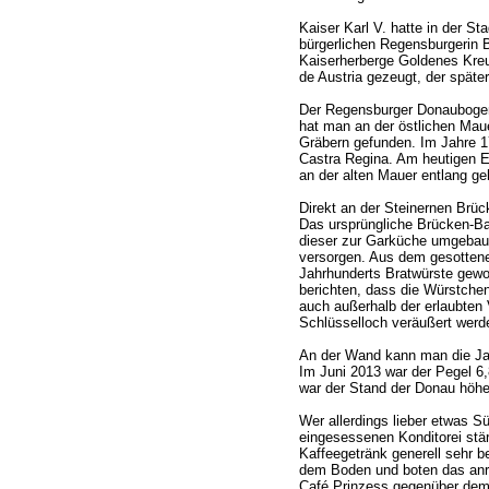
Kaiser Karl V. hatte in der St
bürgerlichen Regensburgerin 
Kaiserherberge Goldenes Kreu
de Austria gezeugt, der späte
Der Regensburger Donaubogen i
hat man an der östlichen Mau
Gräbern gefunden. Im Jahre 17
Castra Regina. Am heutigen E
an der alten Mauer entlang ge
Direkt an der Steinernen Brück
Das ursprüngliche Brücken-Ba
dieser zur Garküche umgebau
versorgen. Aus dem gesottene
Jahrhunderts Bratwürste gewo
berichten, dass die Würstchen
auch außerhalb der erlaubten 
Schlüsselloch veräußert werd
An der Wand kann man die Ja
Im Juni 2013 war der Pegel 6,
war der Stand der Donau höhe
Wer allerdings lieber etwas Sü
eingesessenen Konditorei stä
Kaffeegetränk generell sehr b
dem Boden und boten das anr
Café Prinzess gegenüber dem A