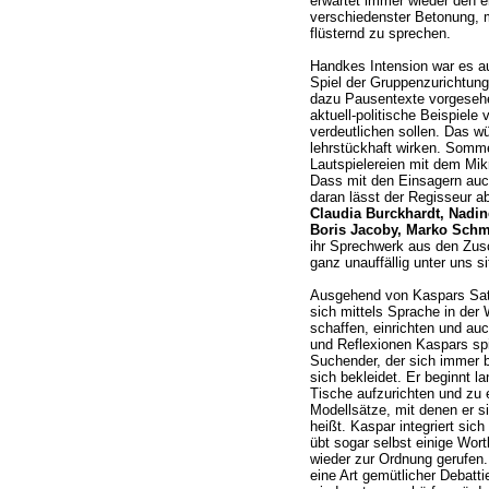
erwartet immer wieder den 
verschiedenster Betonung, m
flüsternd zu sprechen.
Handkes Intension war es au
Spiel der Gruppenzurichtung
dazu Pausentexte vorgesehen
aktuell-politische Beispiele
verdeutlichen sollen. Das w
lehrstückhaft wirken. Somme
Lautspielereien mit dem Mi
Dass mit den Einsagern auch
daran lässt der Regisseur a
Claudia Burckhardt, Nadine
Boris Jacoby, Marko Schm
ihr Sprechwerk aus den Zus
ganz unauffällig unter uns si
Ausgehend von Kaspars Satz
sich mittels Sprache in der
schaffen, einrichten und a
und Reflexionen Kaspars spi
Suchender, der sich immer b
sich bekleidet. Er beginnt 
Tische aufzurichten und zu e
Modellsätze, mit denen er s
heißt. Kaspar integriert sich 
übt sogar selbst einige Wort
wieder zur Ordnung gerufen. 
eine Art gemütlicher Debatti