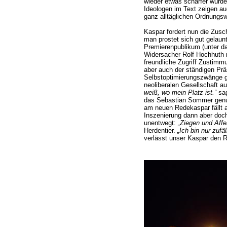
wieder etwas schärfer würd
Ideologen im Text zeigen au
ganz alltäglichen Ordnungs
Kaspar fordert nun die Zusch
man prostet sich gut gelaun
Premierenpublikum (unter d
Widersacher Rolf Hochhuth m
freundliche Zugriff Zustimmu
aber auch der ständigen Prä
Selbstoptimierungszwänge ge
neoliberalen Gesellschaft auc
weiß, wo mein Platz ist.“
sag
das Sebastian Sommer genug
am neuen Redekaspar fällt a
Inszenierung dann aber doch
unentwegt:
„Ziegen und Affe
Herdentier.
„Ich bin nur zufäll
verlässt unser Kaspar den 