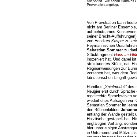
Kaspar
ist - wie schon Handkes
P
Provokation angelegt.
Von Provokation kann heute
nicht am Berliner Ensemble
auf behutsames Konserviere
seiner Brecht-Aufführungen)
von Handkes
Kaspar
zu kei
Peymann'schen Uraufführung
Sebastian Sommer
zu dank
Stückfragment
Hans im Glü
inszeniert hat. Und dabei is
strukturiertes Stück, das H
Regieanweisungen zur Bühn
versehen hat, was dem Reg
künstlerischen Eingriff gewä
Handkes
„Spielmodell“
des n
Neugier erst durch Sprache 
regelrechte Sprachsalven ve
wiederholtes Aufsagen von O
Sebastian Sommer im leeren,
den Bühnenbildner
Johanne
entlang der Wände gestellt 
Holztische gestapelt hat. N
engfaltigen Vorhang, sonder
hier unter einigen Anstreng
in Unterhemd und Mütze ins