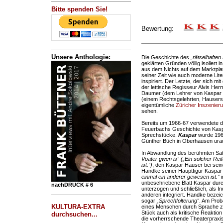
Bitte spenden Sie!
Bewertung:
Unsere Anthologie:
Die Geschichte des
„rätselhaften 
geklärten Gründen völlig isoliert 
aus dem Nichts auf dem Marktplat
seiner Zeit wie auch moderne Li
inspiriert. Der Letzte, der sich m
der lettische Regisseur Alvis Her
Daumer (dem Lehrer von Kaspar 
(einem Rechtsgelehrten, Hausers 
eigentümliche
Züricher Inszenier
sehen.
Bereits um 1966-67 verwendete d
Feuerbachs Geschichte von Kaspa
Sprechstücke.
Kaspar
wurde 1968
Günther Büch in Oberhausen urau
In Abwandlung des berühmten Sa
Voater gwen is“ („Ein solcher Re
ist.“)
, den Kaspar Hauser bei sein
Handke seiner Hauptfigur Kaspar
einmal ein anderer gewesen ist.“
i
unbeschriebene Blatt Kaspar dur
nachDRUCK # 6
unterzogen und schließlich, als I
anderen integriert. Handke bezeic
sogar
„Sprechfolterung“
. Am Prob
KULTURA-EXTRA
eines Menschen durch Sprache zer
Stück auch als kritische Reaktion
durchsuchen...
die vorherrschende Theaterpraxis, 