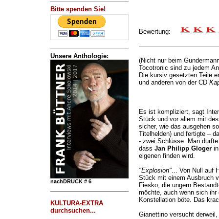
Bitte spenden Sie!
Bewertung:
Unsere Anthologie:
(Nicht nur beim Gundermann
Tocotronic sind zu jedem An
Die kursiv gesetzten Teile
und anderen von der CD
Kap
Es ist kompliziert, sagt Int
Stück und vor allem mit des
sicher, wie das ausgehen so
Titelhelden) und fertigte –
- zwei Schlüsse. Man durft
dass
Jan Philipp Gloger
in
eigenen finden wird.
"Explosion"
... Von Null auf 
Stück mit einem Ausbruch vo
nachDRUCK # 6
Fiesko, die ungern Bestandte
möchte, auch wenn sich ihr 
Konstellation böte. Das krac
KULTURA-EXTRA
durchsuchen...
Gianettino versucht derweil,