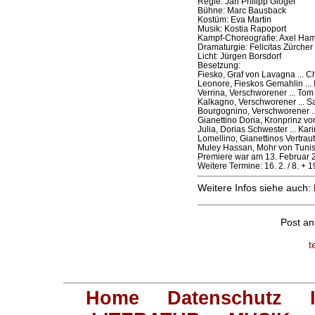
Regie: Jan Philipp Gloger
Bühne: Marc Bausback
Kostüm: Eva Martin
Musik: Kostia Rapoport
Kampf-Choreografie: Axel Ha
Dramaturgie: Felicitas Zürcher
Licht: Jürgen Borsdorf
Besetzung:
Fiesko, Graf von Lavagna ... C
Leonore, Fieskos Gemahlin ... 
Verrina, Verschworener ... To
Kalkagno, Verschworener ... 
Bourgognino, Verschworener ..
Gianettino Doria, Kronprinz vo
Julia, Dorias Schwester ... Kar
Lomellino, Gianettinos Vertraut
Muley Hassan, Mohr von Tunis
Premiere war am 13. Februar 
Weitere Termine: 16. 2. / 8. + 1
Weitere Infos siehe auch:
Post a
t
Home
Datenschutz