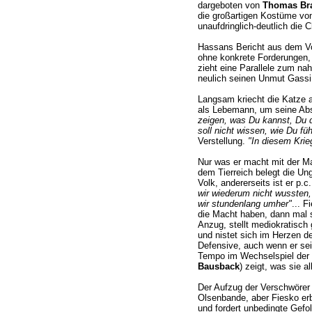
dargeboten von
Thomas Br
die großartigen Kostüme v
unaufdringlich-deutlich die 
Hassans Bericht aus dem Vo
ohne konkrete Forderungen
zieht eine Parallele zum na
neulich seinen Unmut Gassi 
Langsam kriecht die Katze a
als Lebemann, um seine Abs
zeigen, was Du kannst, Du 
soll nicht wissen, wie Du füh
Verstellung.
"In diesem Krieg
Nur was er macht mit der Ma
dem Tierreich belegt die Un
Volk, andererseits ist er p.
wir wiederum nicht wussten,
wir stundenlang umher"
... 
die Macht haben, dann mal s
Anzug, stellt mediokratisch
und nistet sich im Herzen der
Defensive, auch wenn er sei
Tempo im Wechselspiel der 
Bausback
) zeigt, was sie 
Der Aufzug der Verschwörer 
Olsenbande, aber Fiesko erba
und fordert unbedingte Gefol