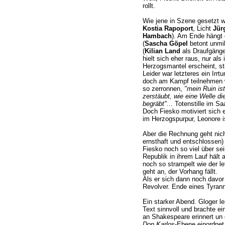
rollt.
Wie jene in Szene gesetzt w
Kostia Rapoport
, Licht
Jür
Hambach
). Am Ende hängt 
(
Sascha Göpel
betont unmil
(
Kilian Land
als Draufgänge
hielt sich eher raus, nur al
Herzogsmantel erscheint, st
Leider war letzteres ein Irrt
doch am Kampf teilnehmen 
so zerronnen,
"mein Ruin ist
zerstäubt, wie eine Welle di
begräbt"
... Totenstille im Saa
Doch Fiesko motiviert sich e
im Herzogspurpur, Leonore i
Aber die Rechnung geht nicht
ernsthaft und entschlossen)
Fiesko noch so viel über se
Republik in ihrem Lauf hält 
noch so strampelt wie der le
geht an, der Vorhang fällt.
Als er sich dann noch davor 
Revolver. Ende eines Tyrann
Ein starker Abend. Gloger le
Text sinnvoll und brachte e
an Shakespeare erinnert un d
Don Karlos
-Ebene einordnet