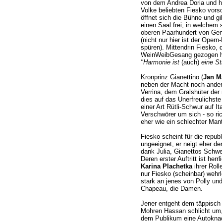
von dem Andrea Doria und he
Volke beliebten Fiesko vor
öffnet sich die Bühne und 
einen Saal frei, in welchem
oberen Paarhundert von Gen
(nicht nur hier ist der Oper
spüren). Mittendrin Fiesko, d
WeinWeibGesang gezogen ha
"Harmonie ist
(auch)
eine St
Kronprinz Gianettino (
Jan M
neben der Macht noch andere
Verrina, dem Gralshüter der
dies auf das Unerfreulichste 
einer Art Rütli-Schwur auf It
Verschwörer um sich - so ric
eher wie ein schlechter Man
Fiesko scheint für die repu
ungeeignet, er neigt eher de
dank Julia, Gianettos Schwe
Deren erster Auftritt ist herr
Karina Plachetka
ihrer Rolle
nur Fiesko (scheinbar) wehrl
stark an jenes von Polly un
Chapeau, die Damen.
Jener entgeht dem täppisch 
Mohren Hassan schlicht um,
dem Publikum eine Autokna