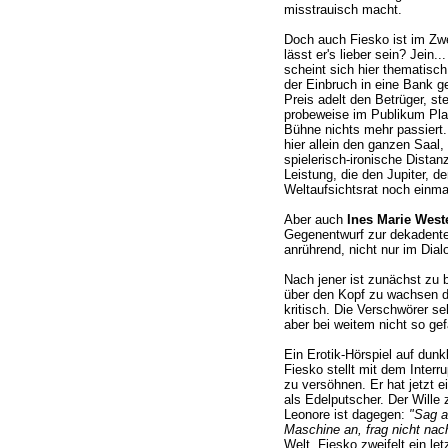
misstrauisch macht.
Doch auch Fiesko ist im Zwei
lässt er's lieber sein? Jein.
scheint sich hier thematisch
der Einbruch in eine Bank g
Preis adelt den Betrüger, st
probeweise im Publikum Pla
Bühne nichts mehr passiert
hier allein den ganzen Saal,
spielerisch-ironische Distan
Leistung, die den Jupiter, 
Weltaufsichtsrat noch einmal 
Aber auch
Ines Marie West
Gegenentwurf zur dekadenten
anrührend, nicht nur im Dial
Nach jener ist zunächst zu
über den Kopf zu wachsen dr
kritisch. Die Verschwörer se
aber bei weitem nicht so gef
Ein Erotik-Hörspiel auf dun
Fiesko stellt mit dem Interr
zu versöhnen. Er hat jetzt e
als Edelputscher. Der Wille 
Leonore ist dagegen:
"Sag a
Maschine an, frag nicht na
Welt, Fiesko zweifelt ein le