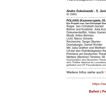
Andre Sokolowski - 5. Juni
ID 15891
POLARIS (Kammerspiele, 05.
Ein Projekt von Jan-Christoph Go
Regie: Jan-Christoph Gockel
Bühne und Kostüme: Julia Ku
Dokumentarfilm, Video, Kamera
Musik: Anton Berman
Licht: Marco Scherle
Recherche: Serge Okunev
Dramaturgie: Daniel Richter
Mit: Julia Gräfner und Wolfra
UA bei den Ruhrfestspielen R
Premiere am Deutschen Theater
Weitere (Berliner) Termine: 06.,
Koproduktion des Deutschen Theater
dem Théâtre National du Luxembourg
gefördert vom DT Freundeskreis und 
Weitere Infos siehe auch:
https://
Ballett | 