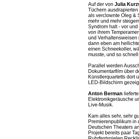
Auf der von
Julia Kur
Tüchern ausdrapierten
als verclownte Oleg & Se
mehr und mehr steigern
Syndrom halt - vor und
von ihrem Temperament 
und Verhaltensweisen 
dann eben am hellichte
einen Schneekoller, w
musste, und so schnel
Parallel werden Aussch
Dokumentarfilm über d
Künstlerquartetts dort 
LED-Bildschirm gezeig
Anton Berman
liefert
Elektronikgeräusche u
Live-Musik.
Kam alles sehr, sehr gu
Premierenpublikum in
Deutschen Theaters an
Projekt bereits paar Ta
Ruhrfestspielen Reckl