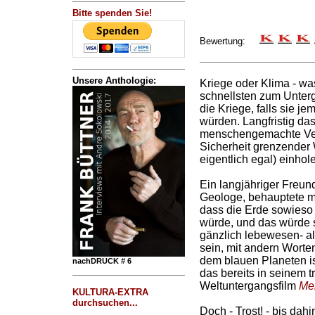
Bitte spenden Sie!
Bewertung:
Unsere Anthologie:
Kriege oder Klima - wa
schnellsten zum Unterg
die Kriege, falls sie j
würden. Langfristig da
menschengemachte Ver
Sicherheit grenzender 
eigentlich egal) einho
Ein langjähriger Freun
Geologe, behauptete m
dass die Erde sowieso
würde, und das würde s
gänzlich lebewesen- a
sein, mit andern Worte
dem blauen Planeten ist
nachDRUCK # 6
das bereits in seinem 
Weltuntergangsfilm
Me
KULTURA-EXTRA
durchsuchen...
Doch - Trost! - bis dah