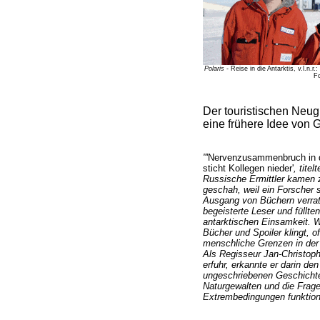
Polaris
- Reise in die Antarktis, v.l.n.
Fo
Der touristischen Neug
eine frühere Idee von 
"
'Nervenzusammenbruch in de
sticht Kollegen nieder'
, tite
Russische Ermittler kamen 
geschah, weil ein Forscher
Ausgang von Büchern verrate
begeisterte Leser und füllte
antarktischen Einsamkeit. W
Bücher und Spoiler klingt, 
menschliche Grenzen in der 
Als Regisseur Jan-Christop
erfuhr, erkannte er darin de
ungeschriebenen Geschichte 
Naturgewalten und die Frag
Extrembedingungen funktion