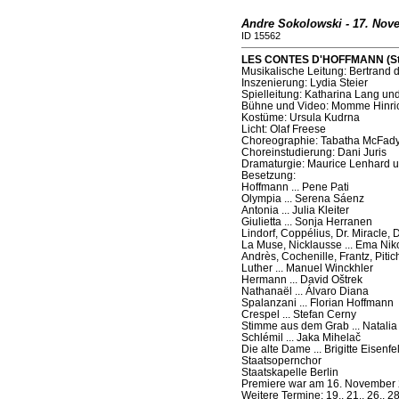
Andre Sokolowski - 17. Nov
ID 15562
LES CONTES D'HOFFMANN (Staa
Musikalische Leitung: Bertrand d
Inszenierung: Lydia Steier
Spielleitung: Katharina Lang u
Bühne und Video: Momme Hinri
Kostüme: Ursula Kudrna
Licht: Olaf Freese
Choreographie: Tabatha McFad
Choreinstudierung: Dani Juris
Dramaturgie: Maurice Lenhard u
Besetzung:
Hoffmann ... Pene Pati
Olympia ... Serena Sáenz
Antonia ... Julia Kleiter
Giulietta ... Sonja Herranen
Lindorf, Coppélius, Dr. Miracle, D
La Muse, Nicklausse ... Ema Nik
Andrès, Cochenille, Frantz, Piti
Luther ... Manuel Winckhler
Hermann ... David Oštrek
Nathanaël ... Álvaro Diana
Spalanzani ... Florian Hoffmann
Crespel ... Stefan Cerny
Stimme aus dem Grab ... Natalia
Schlémil ... Jaka Mihelač
Die alte Dame ... Brigitte Eisenfe
Staatsopernchor
Staatskapelle Berlin
Premiere war am 16. November 
Weitere Termine: 19., 21., 26., 28.