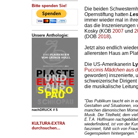
Bitte spenden Sie!
Die beiden Schwesternhä
Opernstiftung hatten
Les
immer wieder mal in ihre
das die Inszenierungen 
Kosky (KOB
2007
und
2
Unsere Anthologie:
(DOB
2018
).
Jetzt also endlich wiede
allerersten Haus am Plat
Die US-Amerikanerin
Ly
Puccinis
Mädchen aus 
geworden) inszenierte, u
schweizerische Dirigent
die musikalische Leitung
"Das Publikum taucht ein in e
Gestalten und Situationen, vo
nachDRUCK # 5
manchen dämonischen Momente
Musik. Der Titelheld, dem vie
E.T.A. Hoffmann nachgebildet
KULTURA-EXTRA
wiederfindend, ist von der Ku
durchsuchen...
fasziniert, fühlt sich von Fr
Gegenspielern hintergangen."