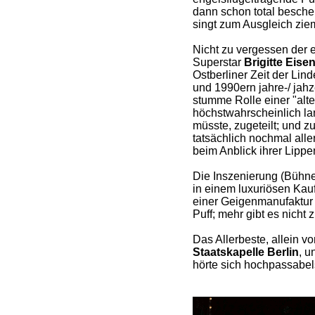
dann schon total bescheu
singt zum Ausgleich ziem
Nicht zu vergessen der 
Superstar
Brigitte Eisen
Ostberliner Zeit der Li
und 1990ern jahre-/ jah
stumme Rolle einer "alt
höchstwahrscheinlich la
müsste, zugeteilt; und z
tatsächlich nochmal aller
beim Anblick ihrer Lip
Die Inszenierung (Bühn
in einem luxuriösen Kauf
einer Geigenmanufaktur 
Puff; mehr gibt es nicht 
Das Allerbeste, allein vo
Staatskapelle Berlin
, u
hörte sich hochpassabel