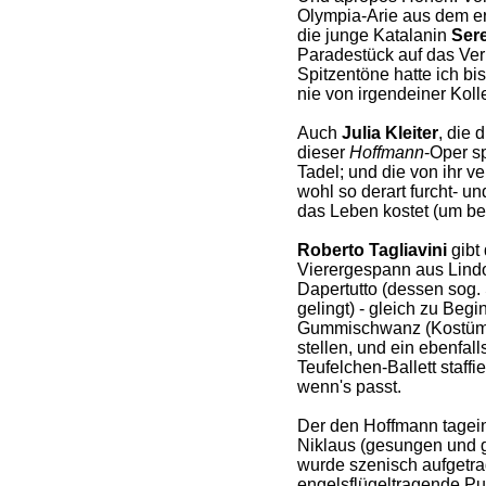
Olympia-Arie aus dem er
die junge Katalanin
Ser
Paradestück auf das Ver
Spitzentöne hatte ich bi
nie von irgendeiner Kolle
Auch
Julia Kleiter
, die 
dieser
Hoffmann
-Oper sp
Tadel; und die von ihr v
wohl so derart furcht- und
das Leben kostet (um be
Roberto Tagliavini
gibt 
Vierergespann aus Lindor
Dapertutto (dessen sog.
gelingt) - gleich zu Begi
Gummischwanz (Kostü
stellen, und ein ebenfal
Teufelchen-Ballett staffi
wenn's passt.
Der den Hoffmann tagei
Niklaus (gesungen und 
wurde szenisch aufgetra
engelsflügeltragende Put