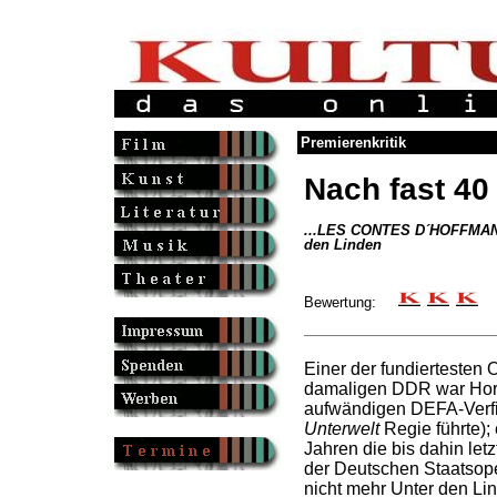
Premierenkritik
Nach fast 40 
...LES CONTES D´HOFFMANN 
den Linden
Bewertung:
Einer der fundiertesten 
damaligen DDR war Hors
aufwändigen DEFA-Verf
Unterwelt
Regie führte); 
Jahren die bis dahin let
der Deutschen Staatsoper
nicht mehr Unter den Lin