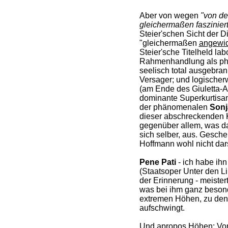
Aber von wegen
"von de
gleichermaßen fasziniert
Steier'schen Sicht der D
"gleichermaßen
angewid
Steier'sche Titelheld labo
Rahmenhandlung als phy
seelisch total ausgebra
Versager; und logischerw
(am Ende des Giuletta-A
dominante Superkurtisa
der phänomenalen
Sonj
dieser abschreckenden K
gegenüber allem, was da
sich selber, aus. Gesche
Hoffmann wohl nicht dars
Pene Pati
- ich habe ih
(Staatsoper Unter den Li
der Erinnerung - meister
was bei ihm ganz besonde
extremen Höhen, zu dene
aufschwingt.
Und apropos Höhen: Von 